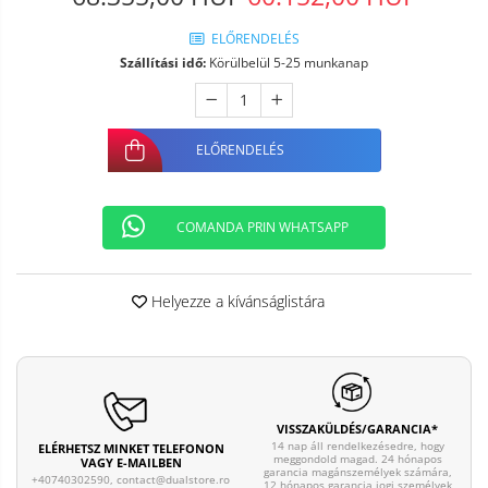
ELŐRENDELÉS
Szállítási idő:
Körülbelül 5-25 munkanap
ELŐRENDELÉS
COMANDA PRIN WHATSAPP
Helyezze a kívánságlistára
VISSZAKÜLDÉS/GARANCIA*
14 nap áll rendelkezésedre, hogy
ELÉRHETSZ MINKET TELEFONON
meggondold magad. 24 hónapos
VAGY E-MAILBEN
garancia magánszemélyek számára,
+40740302590,
contact@dualstore.ro
12 hónapos garancia jogi személyek