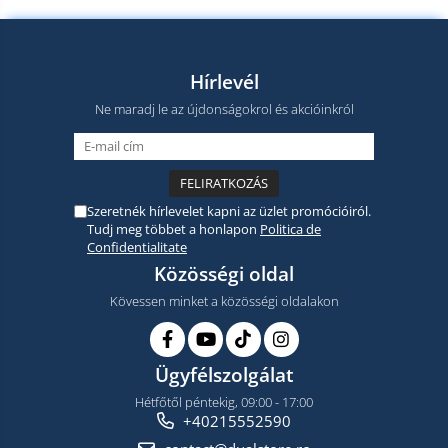
Hírlevél
Ne maradj le az újdonságokrol és akcióinkról
Szeretnék hírlevelet kapni az üzlet promócióiról.
Tudj meg többet a honlapon
Politica de
Confidentialitate
Közösségi oldal
Kövessen minket a közösségi oldalakon
Ügyfélszolgálat
Hétfőtől péntekig, 09:00 - 17:00
+40215552590