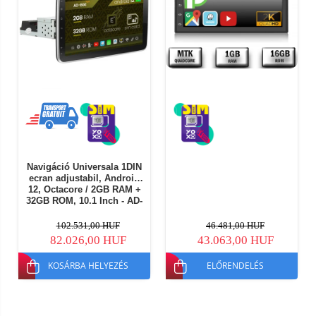
Navigáció Universala 1DIN
ecran adjustabil, Android
12, Octacore / 2GB RAM +
32GB ROM, 10.1 Inch - AD-
BGE1001DIN
102.531,00 HUF
46.481,00 HUF
82.026,00 HUF
43.063,00 HUF
KOSÁRBA HELYEZÉS
ELŐRENDELÉS