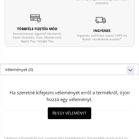
számára
TÖBBFÉLE FIZETÉSI MÓD
INGYENES
Kamatmentes egyenlő részletek,
Ingyenes szállítást kapsz 1499 lej
banki átutalás, Visa, Mastercard,
feletti rendelések esetén*
Apple Pay, Google Pay
Vélemények
(0)
Ha szeretné kifejezni véleményét erről a termékről, írjon
hozzá egy véleményt.
ÍRJ EGY VÉLEMÉNYT