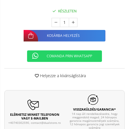
KÉSZLETEN
KOSÁRBA HELYEZÉS
COMANDA PRIN WHATSAPP
Helyezze a kívánságlistára
VISSZAKÜLDÉS/GARANCIA*
14 nap áll rendelkezésedre, hogy
ELÉRHETSZ MINKET TELEFONON
meggondold magad. 24 hónapos
VAGY E-MAILBEN
garancia magánszemélyek számára,
+40740302590,
contact@dualstore.ro
12 hónapos garancia jogi személyek
számára