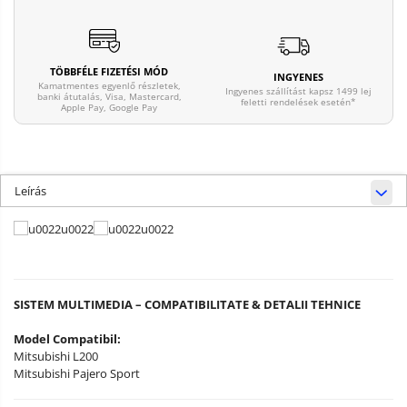
TÖBBFÉLE FIZETÉSI MÓD
INGYENES
Kamatmentes egyenlő részletek,
Ingyenes szállítást kapsz 1499 lej
banki átutalás, Visa, Mastercard,
feletti rendelések esetén*
Apple Pay, Google Pay
Leírás
SISTEM MULTIMEDIA – COMPATIBILITATE & DETALII TEHNICE
Model Compatibil:
Mitsubishi L200
Mitsubishi Pajero Sport