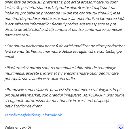
diferi față de produsul prezentat și pot arăta accesorii care nu sunt
incluse în pachetul standard al produsului. Aceste situații sunt rar
întâlnite, probabil un procent de 1% din tot conținutul site-ului, însă
numărul de produse oferite este mare, iar operatorii nu fac mereu față
la actualizarea informațiilor fiecărui produs. Aceste aspecte se pot
discuta de altfel când o să fiți contactat pentru confirmarea comenzii,
daca este cazul.
*Conținutul pachetului poate fi de altfel modificat de către producător
fără să anunțe. Pentru mai multe detalii vă rugăm să ne contactați pe
email.
*Platformele Android sunt recomandate iubitorilor de tehnologie
multimedia, aplicații și internet și nerecomandate celor pentru care
principala sursa audio este aplicația radio.
*Produsele comercializate pe acest site sunt mereu catalogate drept
produse aftermarket, sub brandul înregistrat „AUTODROP”. Brandurile
și Logourile autoturismelor menționate în acest articol aparțin
deținătorilor de drept.
Termékmegfelelőségi információk
Vélemények
(0)