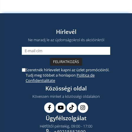
Hírlevél
Ne maradj le az újdonságokrol és akcióinkról
Szeretnék hírlevelet kapni az üzlet promócióiról.
Tudj meg többet a honlapon
Politica de
Confidentialitate
Közösségi oldal
Kövessen minket a közösségi oldalakon
Ügyfélszolgálat
Hétfőtől péntekig, 09:00 - 17:00
+40215552590