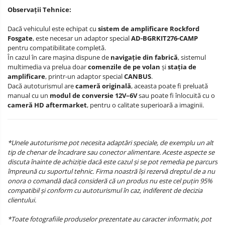
Observații Tehnice:
Dacă vehiculul este echipat cu
sistem de amplificare Rockford
Fosgate
, este necesar un adaptor special
AD-BGRKIT276-CAMP
pentru compatibilitate completă.
În cazul în care mașina dispune de
navigație din fabrică
, sistemul
multimedia va prelua doar
comenzile de pe volan
și
stația de
amplificare
, printr-un adaptor special
CANBUS
.
Dacă autoturismul are
cameră originală
, aceasta poate fi preluată
manual cu un
modul de conversie 12V–6V
sau poate fi înlocuită cu o
cameră HD aftermarket
, pentru o calitate superioară a imaginii.
*Unele autoturisme pot necesita adaptări speciale, de exemplu un alt
tip de chenar de încadrare sau conector alimentare. Aceste aspecte se
discuta înainte de achiziție dacă este cazul și se pot remedia pe parcurs
împreună cu suportul tehnic. Firma noastră își rezervă dreptul de a nu
onora o comandă dacă consideră că un produs nu este cel puțin 95%
compatibil și conform cu autoturismul în caz, indiferent de decizia
clientului.
*Toate fotografiile produselor prezentate au caracter informativ, pot