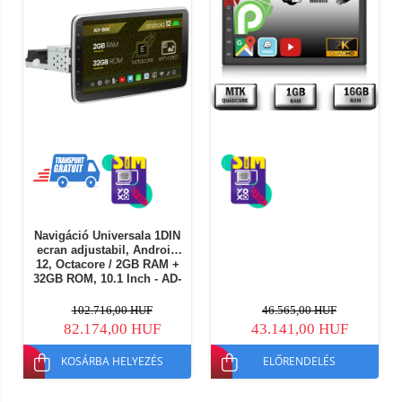
Navigáció Universala 1DIN
ecran adjustabil, Android
12, Octacore / 2GB RAM +
32GB ROM, 10.1 Inch - AD-
BGE1001DIN
102.716,00 HUF
46.565,00 HUF
82.174,00 HUF
43.141,00 HUF
KOSÁRBA HELYEZÉS
ELŐRENDELÉS