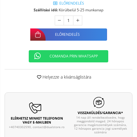
ELŐRENDELÉS
Szállítási idő:
Körülbelül 5-25 munkanap
ELŐRENDELÉS
COMANDA PRIN WHATSAPP
Helyezze a kívánságlistára
VISSZAKÜLDÉS/GARANCIA*
14 nap áll rendelkezésedre, hogy
ELÉRHETSZ MINKET TELEFONON
meggondold magad. 24 hónapos
VAGY E-MAILBEN
garancia magánszemélyek számára,
+40740302590,
contact@dualstore.ro
12 hónapos garancia jogi személyek
számára