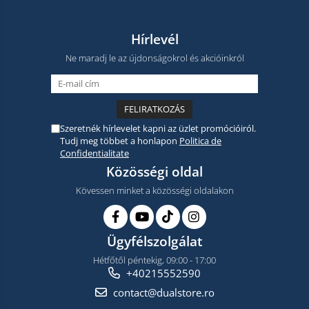
Hírlevél
Ne maradj le az újdonságokrol és akcióinkról
Szeretnék hírlevelet kapni az üzlet promócióiról.
Tudj meg többet a honlapon
Politica de
Confidentialitate
Közösségi oldal
Kövessen minket a közösségi oldalakon
Ügyfélszolgálat
Hétfőtől péntekig, 09:00 - 17:00
+40215552590
contact@dualstore.ro