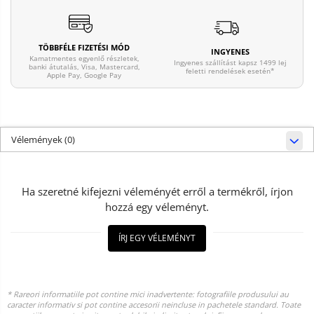
TÖBBFÉLE FIZETÉSI MÓD
INGYENES
Kamatmentes egyenlő részletek,
Ingyenes szállítást kapsz 1499 lej
banki átutalás, Visa, Mastercard,
feletti rendelések esetén*
Apple Pay, Google Pay
Vélemények
(0)
Ha szeretné kifejezni véleményét erről a termékről, írjon
hozzá egy véleményt.
ÍRJ EGY VÉLEMÉNYT