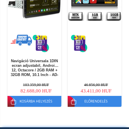
Navigáció Universala 1DIN
ecran adjustabil, Android
12, Octacore / 2GB RAM +
32GB ROM, 10.1 Inch - AD-
BGE1001DIN
103.359,00 HUF
46.856,00 HUF
82.688,00 HUF
43.411,00 HUF
KOSÁRBA HELYEZÉS
ELŐRENDELÉS