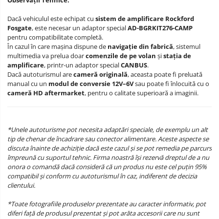
Observații Tehnice:
Dacă vehiculul este echipat cu
sistem de amplificare Rockford
Fosgate
, este necesar un adaptor special
AD-BGRKIT276-CAMP
pentru compatibilitate completă.
În cazul în care mașina dispune de
navigație din fabrică
, sistemul
multimedia va prelua doar
comenzile de pe volan
și
stația de
amplificare
, printr-un adaptor special
CANBUS
.
Dacă autoturismul are
cameră originală
, aceasta poate fi preluată
manual cu un
modul de conversie 12V–6V
sau poate fi înlocuită cu o
cameră HD aftermarket
, pentru o calitate superioară a imaginii.
*Unele autoturisme pot necesita adaptări speciale, de exemplu un alt
tip de chenar de încadrare sau conector alimentare. Aceste aspecte se
discuta înainte de achiziție dacă este cazul și se pot remedia pe parcurs
împreună cu suportul tehnic. Firma noastră își rezervă dreptul de a nu
onora o comandă dacă consideră că un produs nu este cel puțin 95%
compatibil și conform cu autoturismul în caz, indiferent de decizia
clientului.
*Toate fotografiile produselor prezentate au caracter informativ, pot
diferi față de produsul prezentat și pot arăta accesorii care nu sunt