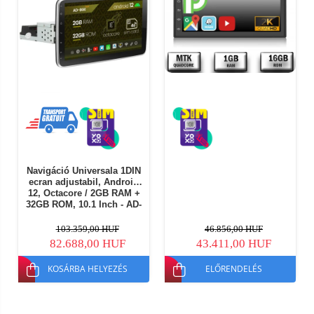
Navigáció Universala 1DIN
ecran adjustabil, Android
12, Octacore / 2GB RAM +
32GB ROM, 10.1 Inch - AD-
BGE1001DIN
103.359,00 HUF
46.856,00 HUF
82.688,00 HUF
43.411,00 HUF
KOSÁRBA HELYEZÉS
ELŐRENDELÉS