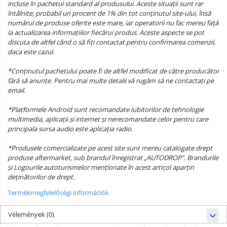
incluse în pachetul standard al produsului. Aceste situații sunt rar
întâlnite, probabil un procent de 1% din tot conținutul site-ului, însă
numărul de produse oferite este mare, iar operatorii nu fac mereu față
la actualizarea informațiilor fiecărui produs. Aceste aspecte se pot
discuta de altfel când o să fiți contactat pentru confirmarea comenzii,
daca este cazul.
*Conținutul pachetului poate fi de altfel modificat de către producător
fără să anunțe. Pentru mai multe detalii vă rugăm să ne contactați pe
email.
*Platformele Android sunt recomandate iubitorilor de tehnologie
multimedia, aplicații și internet și nerecomandate celor pentru care
principala sursa audio este aplicația radio.
*Produsele comercializate pe acest site sunt mereu catalogate drept
produse aftermarket, sub brandul înregistrat „AUTODROP”. Brandurile
și Logourile autoturismelor menționate în acest articol aparțin
deținătorilor de drept.
Termékmegfelelőségi információk
Vélemények
(0)