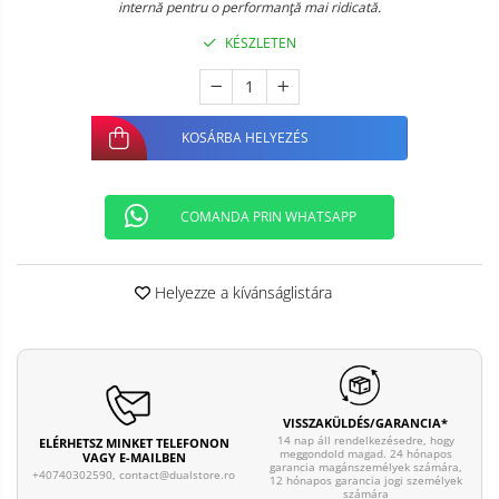
internă pentru o performanţă mai ridicată.
KÉSZLETEN
KOSÁRBA HELYEZÉS
COMANDA PRIN WHATSAPP
Helyezze a kívánságlistára
VISSZAKÜLDÉS/GARANCIA*
14 nap áll rendelkezésedre, hogy
ELÉRHETSZ MINKET TELEFONON
meggondold magad. 24 hónapos
VAGY E-MAILBEN
garancia magánszemélyek számára,
+40740302590,
contact@dualstore.ro
12 hónapos garancia jogi személyek
számára