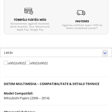
TÖBBFÉLE FIZETÉSI MÓD
INGYENES
Kamatmentes egyenlő részletek,
Ingyenes szállítást kapsz 1499 lej
banki átutalás, Visa, Mastercard,
feletti rendelések esetén*
Apple Pay, Google Pay
Leírás
SISTEM MULTIMEDIA – COMPATIBILITATE & DETALII TEHNICE
Model Compatibil:
Mitsubishi Pajero (2006 – 2014)