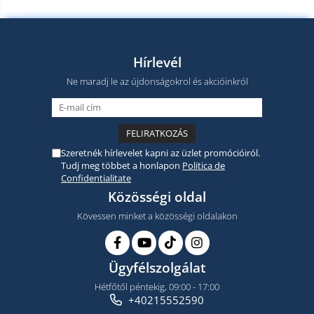
Hírlevél
Ne maradj le az újdonságokrol és akcióinkról
Szeretnék hírlevelet kapni az üzlet promócióiról.
Tudj meg többet a honlapon
Politica de
Confidentialitate
Közösségi oldal
Kövessen minket a közösségi oldalakon
Ügyfélszolgálat
Hétfőtől péntekig, 09:00 - 17:00
+40215552590