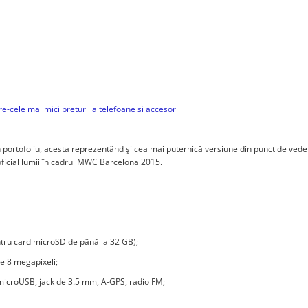
e-cele mai mici preturi la telefoane si accesorii
portofoliu, acesta reprezentând şi cea mai puternică versiune din punct de vede
oficial lumii în cadrul MWC Barcelona 2015.
ru card microSD de până la 32 GB);
e 8 megapixeli;
0, microUSB, jack de 3.5 mm, A-GPS, radio FM;