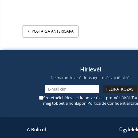
termékek
Miracast
Érintésmentes
Tartozék
hőmérők
Robotporszívók,
POSTAREA ANTERIOARA
alkatrészek
és
Pótalkatrészek és kiegészítők
tartozékok
Telefon tartozékok
Telefon alkatrészek
Hírlevél
Ne maradj le az újdonságokrol és akcióinkról
Szeretnék hírlevelet kapni az üzlet promócióiról. Tud
meg többet a honlapon
Politica de Confidentialitate
A Boltról
Ügyfele