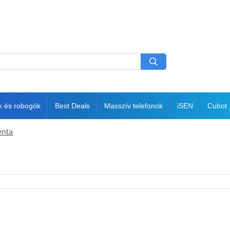
k és robogók
Best Deals
Masszív telefonok
iSEN
Cubot
enta