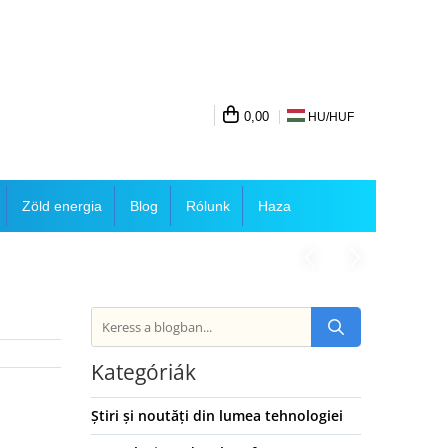
0,00
HU/
HUF
Zöld energia
Blog
Rólunk
Haza
Kategóriák
Știri și noutăți din lumea tehnologiei