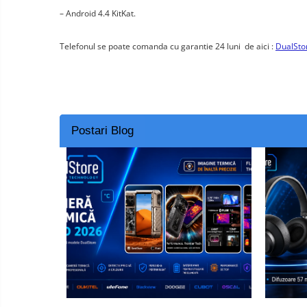
– Android 4.4 KitKat.
Smart Home
Személyi ápolási termékek
Telefonul se poate comanda cu garantie 24 luni de aici :
DualStor
Gadgets tartozék
Kamerás drónok
Külső akkumulátor
Az autó tartozékai
Postari Blog
Lifestyle
Hordozható hangszórók
Vonalkód olvasók
Hordozható elektromos
állomások és napelemek
Napelemek
Elektromos járműtöltő
állomások
Android médialejátszó
TV Box
Újrazárt