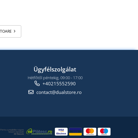
ATOARE
Ügyfélszolgálat
Hétfőtől péntekig, 09:00 - 17:00
+40215552590
contact@dualstore.ro