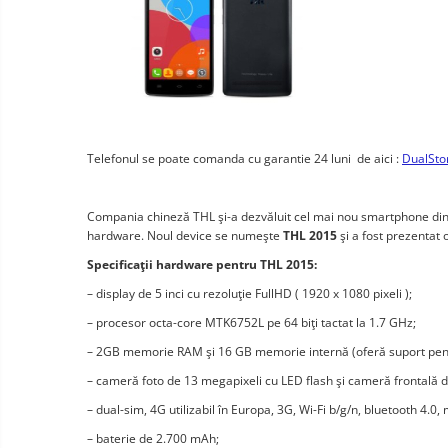
Okos autó tükrök kamerával
Vezeték nélküli térfigyelő
kamerák
Mini videokamera
Térfigyelő kamera tartozékok
Vezetékes fejhallgató
Telefonul se poate comanda cu garantie 24 luni de aici :
DualStor
Professzionális fejhallgató
Vezeték nélküli fejhallgató
Compania chineză THL şi-a dezvăluit cel mai nou smartphone din 
hardware. Noul device se numeşte
THL 2015
şi a fost prezentat 
Okosórák és fitnesz karkötők
Specificaţii hardware pentru THL 2015:
Fitness karkötők
Elektromos
robogók
– display de 5 inci cu rezoluţie FullHD ( 1920 x 1080 pixeli );
Okosóra
és
Elektromos
– procesor octa-core MTK6752L pe 64 biţi tactat la 1.7 GHz;
tartozékok
Tartozékok okosóra
bicikli
– 2GB memorie RAM şi 16 GB memorie internă (oferă suport pent
Elektromos robogók
– cameră foto de 13 megapixeli cu LED flash şi cameră frontală d
Robogó alkatrészek és
– dual-sim, 4G utilizabil în Europa, 3G, Wi-Fi b/g/n, bluetooth 4.
tartozékok
– baterie de 2.700 mAh;
Gadgets