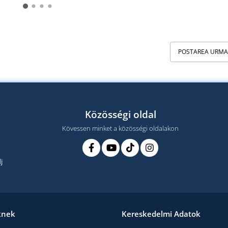
POSTAREA URM
Közösségi oldal
Kövessen minket a közösségi oldalakon
j
knek
Kereskedelmi Adatok