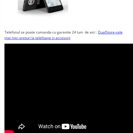
Telefonul se poate comanda cu garantie 24 luni de aici :
DualStore-cele
mai mici preturi la telefoane si accesorii