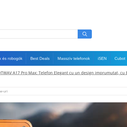
k és robogók
Best Deals
Masszív telefonok
iSEN
Cubot
TWAV A17 Pro Max: Telefon Elegant cu un design imprumutat, cu E
w-uri