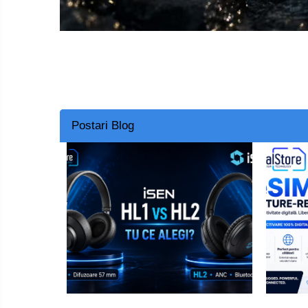
Smart Home
Személyi ápolási termékek
Gadgets tartozék
Kamerás drónok
Külső akkumulátor
Az autó tartozékai
Postari Blog
Lifestyle
Hordozható hangszórók
Vonalkód olvasók
Hordozható elektromos
állomások és napelemek
Napelemek
Elektromos járműtöltő
állomások
Android médialejátszó
TV Box
Újrazárt