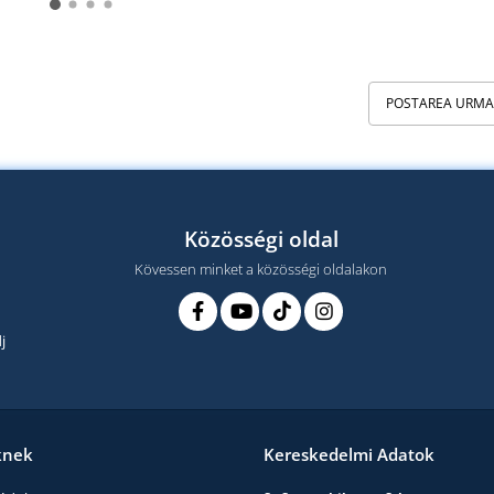
POSTAREA URM
Közösségi oldal
Kövessen minket a közösségi oldalakon
j
knek
Kereskedelmi Adatok