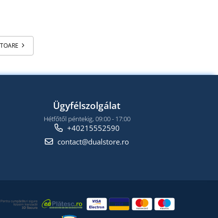
ATOARE
Ügyfélszolgálat
Hétfőtől péntekig, 09:00 - 17:00
+40215552590
contact@dualstore.ro