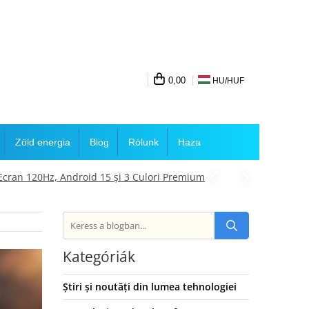
0,00
HU/
HUF
Zöld energia
Blog
Rólunk
Haza
cran 120Hz, Android 15 și 3 Culori Premium
Kategóriák
Știri și noutăți din lumea tehnologiei