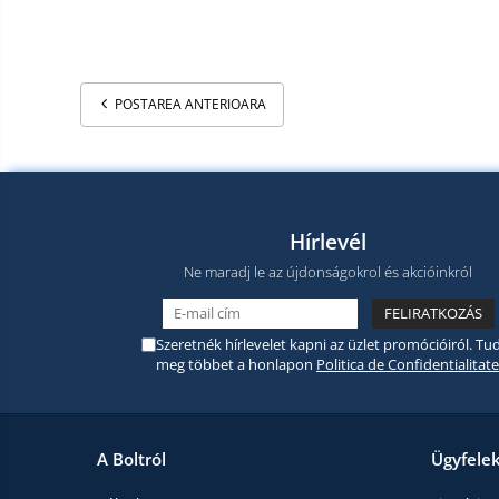
termékek
Miracast
Érintésmentes
Tartozék
hőmérők
Robotporszívók,
POSTAREA ANTERIOARA
alkatrészek
és
Pótalkatrészek és kiegészítők
tartozékok
Telefon tartozékok
Telefon alkatrészek
Hírlevél
Ne maradj le az újdonságokrol és akcióinkról
Szeretnék hírlevelet kapni az üzlet promócióiról. Tud
meg többet a honlapon
Politica de Confidentialitate
A Boltról
Ügyfele