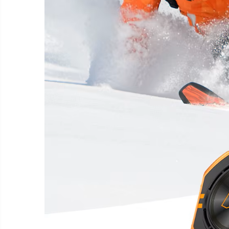
Smart Home
Személyi ápolási termékek
Gadgets tartozék
Kamerás drónok
Külső akkumulátor
Az autó tartozékai
Lifestyle
Hordozható hangszórók
Vonalkód olvasók
Hordozható elektromos
állomások és napelemek
Napelemek
Elektromos járműtöltő
állomások
Android médialejátszó
TV Box
Újrazárt