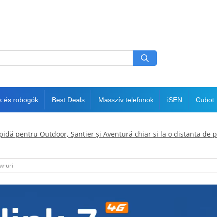
k és robogók
Best Deals
Masszív telefonok
iSEN
Cubot
idă pentru Outdoor, Șantier și Aventură chiar si la o distanta de
w-uri