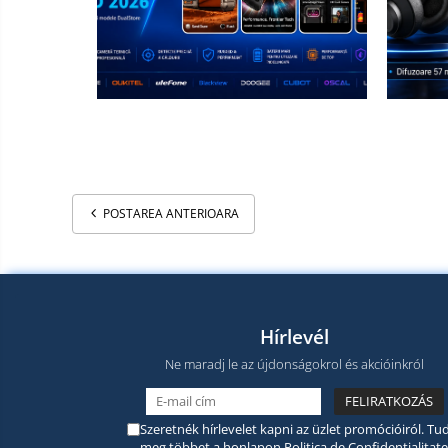
POSTAREA ANTERIOARA
Hírlevél
Ne maradj le az újdonságokrol és akcióinkról
Szeretnék hírlevelet kapni az üzlet promócióiról. Tud
meg többet a honlapon
Politica de Confidentialitate