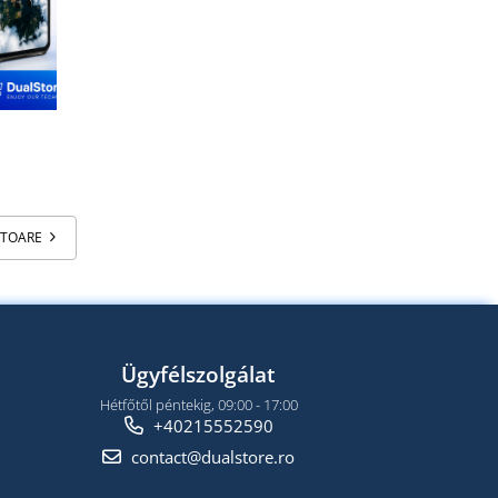
ATOARE
Ügyfélszolgálat
Hétfőtől péntekig, 09:00 - 17:00
+40215552590
contact@dualstore.ro