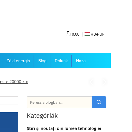
0,00
HU/
HUF
Zöld energia
Blog
Rólunk
Haza
 peste 20000 km
Kategóriák
Știri și noutăți din lumea tehnologiei