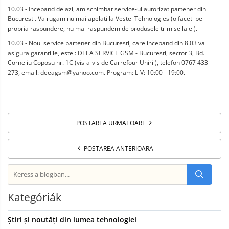
10.03 - Incepand de azi, am schimbat service-ul autorizat partener din
Bucuresti. Va rugam nu mai apelati la Vestel Tehnologies (o faceti pe
propria raspundere, nu mai raspundem de produsele trimise la ei).
10.03 - Noul service partener din Bucuresti, care incepand din 8.03 va
asigura garantiile, este : DEEA SERVICE GSM - Bucuresti, sector 3, Bd.
Corneliu Coposu nr. 1C (vis-a-vis de Carrefour Unirii), telefon 0767 433
273, email:
deeagsm@yahoo.com
. Program: L-V: 10:00 - 19:00.
POSTAREA URMATOARE
POSTAREA ANTERIOARA
Kategóriák
Știri și noutăți din lumea tehnologiei