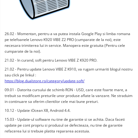
26.02 - Momentan, pentru a va putea instala Google Play si limba romana
pe telefoanele Lenovo K920 VIBE Z2 PRO (cumparate de la noi), este
necesara trimiterea lui in service. Manopera este gratuita (Pentru cele
cumparate de la noi).
21.02 - In curand, soft pentru Lenovo VIBE Z K920 PRO.
21.02 - Pentru update Lenovo VIBE Z K910, va rugam urmariti blogul nostru
sau click pe linkul :
https://blog.dualstore.ro/category/update-soft/
09.01 - Datorita cursului de schimb RON - USD, care este foarte mare, a
trebuit sa modificam preturile unor produse aflate la vanzare. Ne straduim
in continuare sa oferim clientilor cele mai bune preturi.
10.12 - Update iOcean X8, Android 4.4.
15.03 - Update-ul software nu tine de garantie si se achita. Daca faceti
update pe cont propriu si produsul se defecteaza, nu tine de garantie
refacerea lui si trebuie platita repararea acestuia.