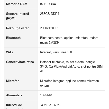
Memorie RAM
8GB DDR4
Stocare internă
256GB DDR4
(ROM)
Rezoluție ecran
2000x1200P
Bluetooth
Bluetooth pentru apeluri, microfon, redare
muzică A2DP
WiFi
Integrat, versiunea 5.0
Conectivitate rețea
Hotspot telefonic, router extern, dongle
3/4G, CarPlay/Android Auto, slot pentru SIM
4G
Microfon
Microfon integrat, opțiune pentru microfon
extern
Alimentare
10V-14V
Interval de
-40℃ la +60℃