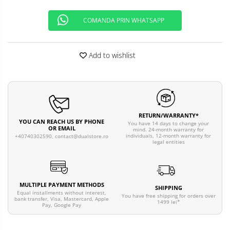
COMANDA PRIN WHATSAPP
Add to wishlist
RETURN/WARRANTY*
YOU CAN REACH US BY PHONE
You have 14 days to change your
OR EMAIL
mind. 24-month warranty for
individuals, 12-month warranty for
+40740302590,
contact@dualstore.ro
legal entities
MULTIPLE PAYMENT METHODS
SHIPPING
Equal installments without interest,
You have free shipping for orders over
bank transfer, Visa, Mastercard, Apple
1499 lei*
Pay, Google Pay