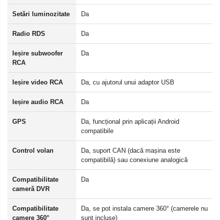
Setări luminozitate
Da
Radio RDS
Da
Ieșire subwoofer
Da
RCA
Ieșire video RCA
Da, cu ajutorul unui adaptor USB
Ieșire audio RCA
Da
GPS
Da, funcțional prin aplicații Android
compatibile
Control volan
Da, suport CAN (dacă mașina este
compatibilă) sau conexiune analogică
Compatibilitate
Da
cameră DVR
Compatibilitate
Da, se pot instala camere 360° (camerele nu
camere 360°
sunt incluse)