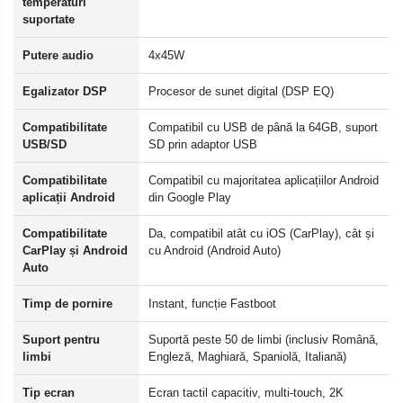
temperaturi
suportate
Putere audio
4x45W
Egalizator DSP
Procesor de sunet digital (DSP EQ)
Compatibilitate
Compatibil cu USB de până la 64GB, suport
USB/SD
SD prin adaptor USB
Compatibilitate
Compatibil cu majoritatea aplicațiilor Android
aplicații Android
din Google Play
Compatibilitate
Da, compatibil atât cu iOS (CarPlay), cât și
CarPlay și Android
cu Android (Android Auto)
Auto
Timp de pornire
Instant, funcție Fastboot
Suport pentru
Suportă peste 50 de limbi (inclusiv Română,
limbi
Engleză, Maghiară, Spaniolă, Italiană)
Tip ecran
Ecran tactil capacitiv, multi-touch, 2K