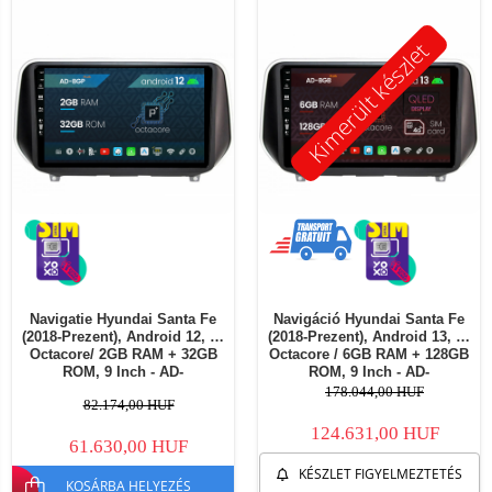
Kimerült készlet
Navigatie Hyundai Santa Fe
Navigáció Hyundai Santa Fe
(2018-Prezent), Android 12, P-
(2018-Prezent), Android 13, B-
Octacore/ 2GB RAM + 32GB
Octacore / 6GB RAM + 128GB
ROM, 9 Inch - AD-
ROM, 9 Inch - AD-
BGP9002+AD-BGRKIT223
BGB9006+AD-BGRKIT225
178.044,00 HUF
82.174,00 HUF
124.631,00 HUF
61.630,00 HUF
KÉSZLET FIGYELMEZTETÉS
KOSÁRBA HELYEZÉS