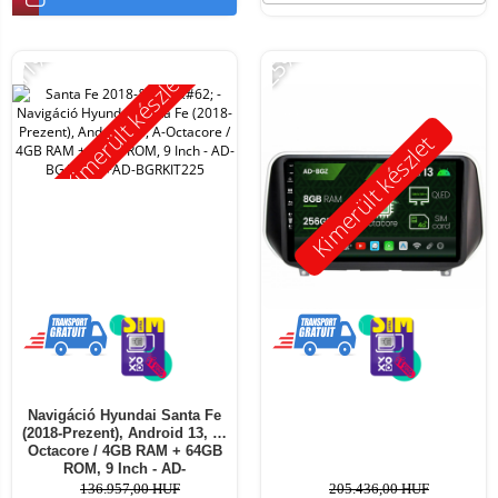
-11%
-25%
Kimerült készlet
Kimerült készlet
Navigáció Hyundai Santa Fe
(2018-Prezent), Android 13, A-
Octacore / 4GB RAM + 64GB
ROM, 9 Inch - AD-
BGA9004+AD-BGRKIT225
136.957,00 HUF
205.436,00 HUF