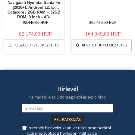
Navigáció Hyundai Santa Fe
(2018+), Android 12, E-
Octacore / 2GB RAM + 32GB
ROM, 9 Inch - AD-
BGE9002+AD-BGRKIT225
92.446,00 HUF
205.436,00 HUF
82.174,00 HUF
164.349,00 HUF
KÉSZLET FIGYELMEZTETÉS
KÉSZLET FIGYELMEZTETÉS
Hírlevél
Ne maradj le az újdonságokrol és akcióinkról
Szeretnék hírlevelet kapni az üzlet promócióiról.
Tudj meg többet a honlapon
Politica de