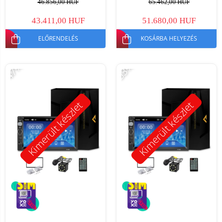
46.856,00 HUF
65.462,00 HUF
43.411,00 HUF
51.680,00 HUF
ELŐRENDELÉS
KOSÁRBA HELYEZÉS
-47%
-53%
Kimerült készlet
Kimerült készlet