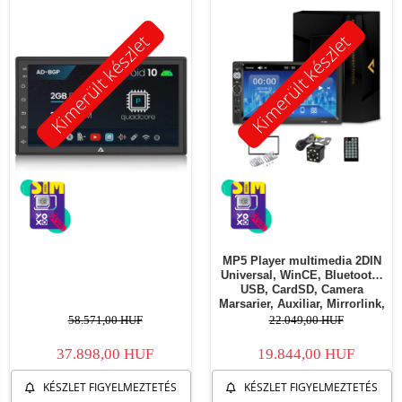
Kimerült készlet
Kimerült készlet
MP5 Player multimedia 2DIN
Universal, WinCE, Bluetooth,
USB, CardSD, Camera
Marsarier, Auxiliar, Mirrorlink,
Touchscreen, - AD-BGP7010b
58.571,00 HUF
22.049,00 HUF
37.898,00 HUF
19.844,00 HUF
KÉSZLET FIGYELMEZTETÉS
KÉSZLET FIGYELMEZTETÉS