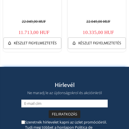
22.049,00 HUF
22.049,00 HUF
11.713,00 HUF
10.335,00 HUF
KÉSZLET FIGYELMEZTETÉS
KÉSZLET FIGYELMEZTETÉS
Hírlevél
Ne maradj le az újdonságokrol és akcióinkról
Szeretnék hírlevelet kapni az üzlet promócióiról.
Tudj meg többet a honlapon
Politica de