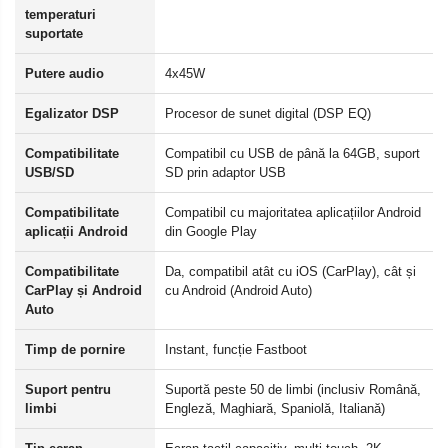
temperaturi
suportate
Putere audio
4x45W
Egalizator DSP
Procesor de sunet digital (DSP EQ)
Compatibilitate
Compatibil cu USB de până la 64GB, suport
USB/SD
SD prin adaptor USB
Compatibilitate
Compatibil cu majoritatea aplicațiilor Android
aplicații Android
din Google Play
Compatibilitate
Da, compatibil atât cu iOS (CarPlay), cât și
CarPlay și Android
cu Android (Android Auto)
Auto
Timp de pornire
Instant, funcție Fastboot
Suport pentru
Suportă peste 50 de limbi (inclusiv Română,
limbi
Engleză, Maghiară, Spaniolă, Italiană)