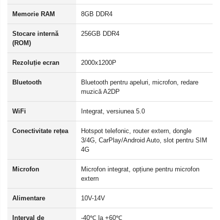
Memorie RAM
8GB DDR4
Stocare internă
256GB DDR4
(ROM)
Rezoluție ecran
2000x1200P
Bluetooth
Bluetooth pentru apeluri, microfon, redare
muzică A2DP
WiFi
Integrat, versiunea 5.0
Conectivitate rețea
Hotspot telefonic, router extern, dongle
3/4G, CarPlay/Android Auto, slot pentru SIM
4G
Microfon
Microfon integrat, opțiune pentru microfon
extern
Alimentare
10V-14V
Interval de
-40℃ la +60℃