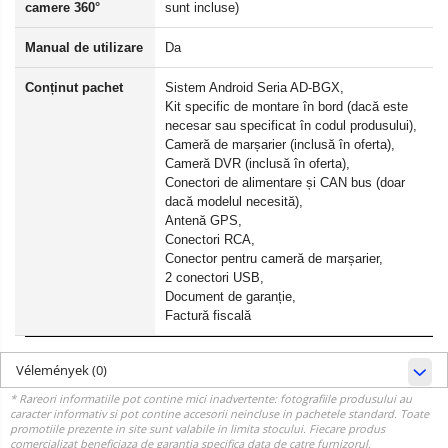
camere 360°
sunt incluse)
Manual de utilizare
Da
Conținut pachet
Sistem Android Seria AD-BGX,
Kit specific de montare în bord (dacă este
necesar sau specificat în codul produsului),
Cameră de marșarier (inclusă în oferta),
Cameră DVR (inclusă în oferta),
Conectori de alimentare și CAN bus (doar
dacă modelul necesită),
Antenă GPS,
Conectori RCA,
Conector pentru cameră de marșarier,
2 conectori USB,
Document de garanție,
Factură fiscală
Vélemények
(0)