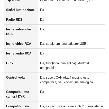
Tip ecran
Ecran tactil capacitiv, multi-touch, 2K
Setări luminozitate
Da
Radio RDS
Da
Ieșire subwoofer
Da
RCA
Ieșire video RCA
Da, cu ajutorul unui adaptor USB
Ieșire audio RCA
Da
GPS
Da, funcțional prin aplicații Android
compatibile
Control volan
Da, suport CAN (dacă mașina este
compatibilă) sau conexiune analogică
Compatibilitate
Da
cameră DVR
Compatibilitate
Da, se pot instala camere 360° (camerele nu