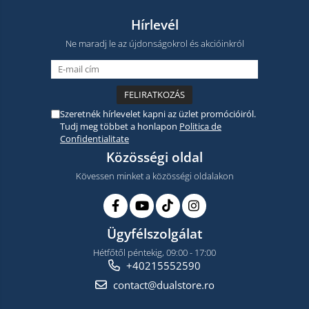
Hírlevél
Ne maradj le az újdonságokrol és akcióinkról
Szeretnék hírlevelet kapni az üzlet promócióiról.
Tudj meg többet a honlapon
Politica de
Confidentialitate
Közösségi oldal
Kövessen minket a közösségi oldalakon
Ügyfélszolgálat
Hétfőtől péntekig, 09:00 - 17:00
+40215552590
contact@dualstore.ro