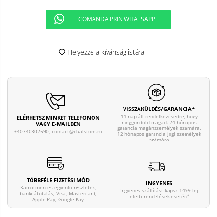
COMANDA PRIN WHATSAPP
Helyezze a kívánságlistára
VISSZAKÜLDÉS/GARANCIA*
14 nap áll rendelkezésedre, hogy
ELÉRHETSZ MINKET TELEFONON
meggondold magad. 24 hónapos
VAGY E-MAILBEN
garancia magánszemélyek számára,
+40740302590,
contact@dualstore.ro
12 hónapos garancia jogi személyek
számára
TÖBBFÉLE FIZETÉSI MÓD
INGYENES
Kamatmentes egyenlő részletek,
Ingyenes szállítást kapsz 1499 lej
banki átutalás, Visa, Mastercard,
feletti rendelések esetén*
Apple Pay, Google Pay