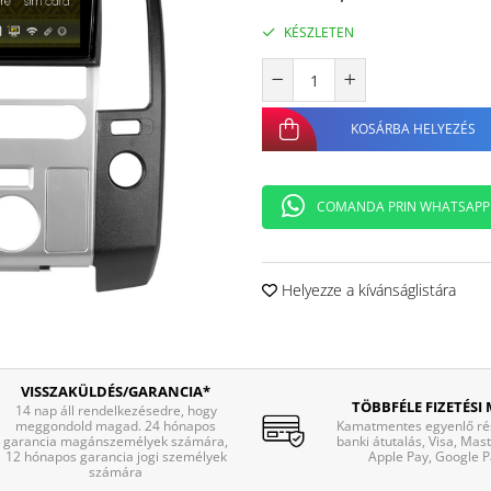
KÉSZLETEN
KOSÁRBA HELYEZÉS
COMANDA PRIN WHATSAPP
Helyezze a kívánságlistára
VISSZAKÜLDÉS/GARANCIA*
TÖBBFÉLE FIZETÉSI
14 nap áll rendelkezésedre, hogy
meggondold magad. 24 hónapos
Kamatmentes egyenlő rés
garancia magánszemélyek számára,
banki átutalás, Visa, Mas
12 hónapos garancia jogi személyek
Apple Pay, Google P
számára