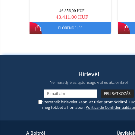
46.856,00 HUF
43.411,00 HUF
ELŐRENDELÉS
Hírlevél
Ne maradj le az újdonságokrol és akcióinkról
Szeretnék hírlevelet kapni az üzlet promócióiról. Tud
meg többet a honlapon
Politica de Confidentialitate
A Boltról
Ügyfele