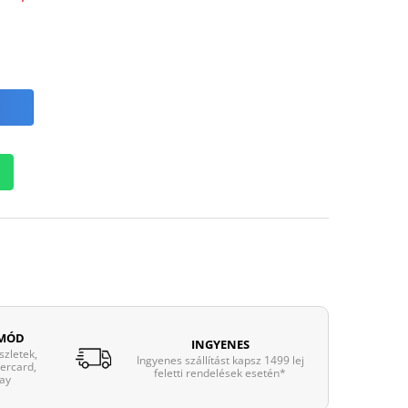
 MÓD
INGYENES
zletek,
Ingyenes szállítást kapsz 1499 lej
tercard,
feletti rendelések esetén*
ay