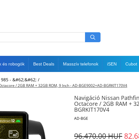
k és robogók
Best Deals
Masszív telefonok
iSEN
Cubot
1985 - &#62;&#62; /
 E-Octacore / 2GB RAM + 32GB ROM, 9 Inch - AD-BGE9002+AD-BGRKIT170V4
Navigáció Nissan Pathfin
Octacore / 2GB RAM + 3
BGRKIT170V4
AD-BGE
96.470,00 HUF
82.6