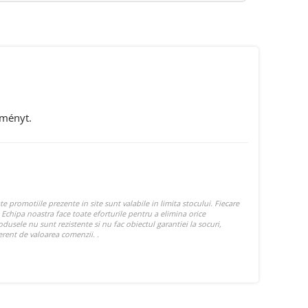
eményt.