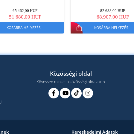
65.462,00 HUF
82.688,00 HUF
51.680,00 HUF
68.907,00 HUF
KOSÁRBA HELYEZÉS
KOSÁRBA HELYEZÉS
Közösségi oldal
Kövessen minket a közösségi oldalakon
j
knek
Kereskedelmi Adatok