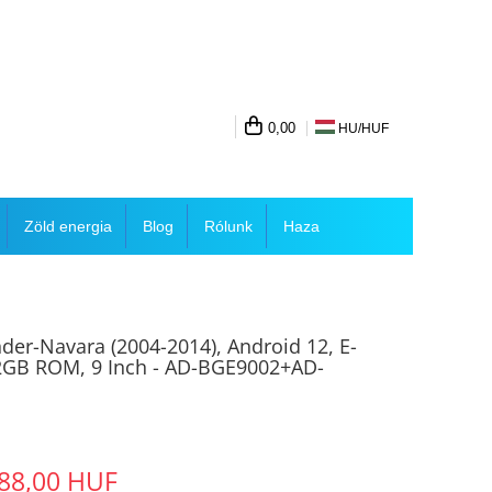
0,00
HU/
HUF
Zöld energia
Blog
Rólunk
Haza
der-Navara (2004-2014), Android 12, E-
2GB ROM, 9 Inch - AD-BGE9002+AD-
88,00 HUF