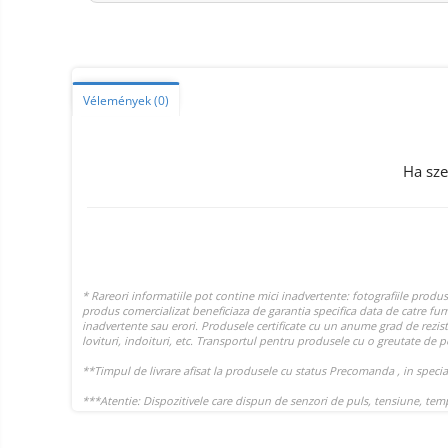
Smart Home
Személyi ápolási termékek
Gadgets tartozék
Vélemények
(0)
Kamerás drónok
Külső akkumulátor
Ha sze
Az autó tartozékai
Lifestyle
Hordozható hangszórók
Vonalkód olvasók
Hordozható elektromos
állomások és napelemek
Napelemek
Elektromos járműtöltő
állomások
Android médialejátszó
TV Box
Újrazárt