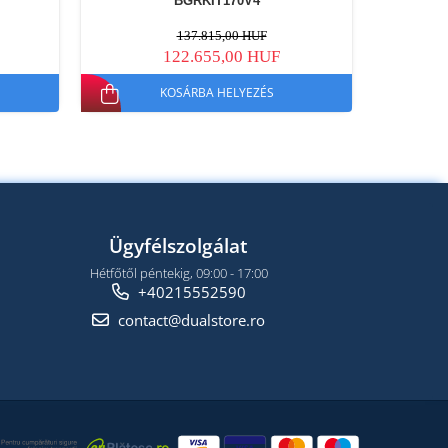
BGRKIT170V4
137.815,00 HUF
122.655,00 HUF
KOSÁRBA HELYEZÉS
Ügyfélszolgálat
Hétfőtől péntekig, 09:00 - 17:00
+40215552590
contact@dualstore.ro