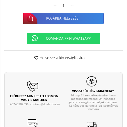
KOSÁRBA HELYEZÉS
COMANDA PRIN WHATSAPP
Helyezze a kívánságlistára
VISSZAKÜLDÉS/GARANCIA*
14 nap áll rendelkezésedre, hogy
ELÉRHETSZ MINKET TELEFONON
meggondold magad. 24 hónapos
VAGY E-MAILBEN
garancia magánszemélyek számára,
+40740302590,
contact@dualstore.ro
12 hónapos garancia jogi személyek
számára