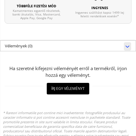
TÖBBFÉLE FIZETÉSI MÓD
INGYENES
Kamatmentes egyenlő részletek,
Ingyenes szállítást kapsz 1499 lej
banki átutalás, Visa, Mastercard,
feletti rendelések esetén*
Apple Pay, Google Pay
Vélemények
(0)
Ha szeretné kifejezni véleményét erről a termékről, írjon
hozzá egy véleményt.
ÍRJ EGY VÉLEMÉNYT