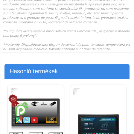
Hasonló termékek
-21%
-
-7%