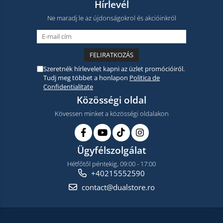
Hírlevél
Ne maradj le az újdonságokrol és akcióinkról
Szeretnék hírlevelet kapni az üzlet promócióiról.
Tudj meg többet a honlapon
Politica de
Confidentialitate
Közösségi oldal
Kövessen minket a közösségi oldalakon
Ügyfélszolgálat
Hétfőtől péntekig, 09:00 - 17:00
+40215552590
contact@dualstore.ro