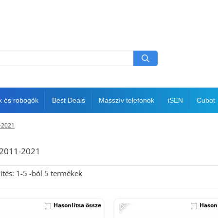
k és robogók
Best Deals
Masszív telefonok
iSEN
Cubot
-2021
 2011-2021
ítés:
1-
5
-ból
5
termékek
-14%
Hasonlítsa össze
Hasonl