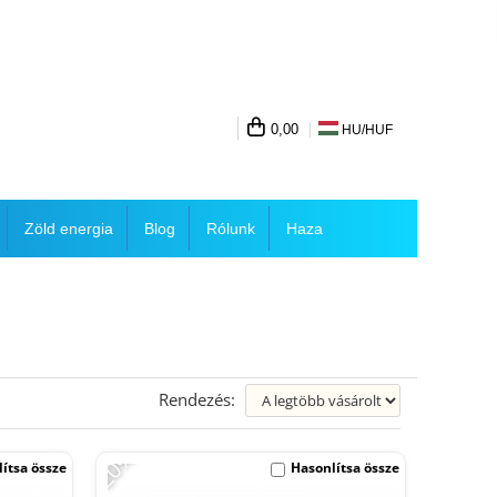
0,00
HU/
HUF
Zöld energia
Blog
Rólunk
Haza
Rendezés:
-20%
ítsa össze
Hasonlítsa össze