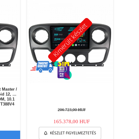
Kimerült készlet
 Master /
id 12, E-
M, 10.1
IT388V4
206.723,00 HUF
165.378,00 HUF
KÉSZLET FIGYELMEZTETÉS