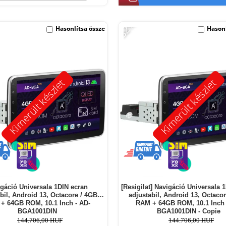
-32%
Hasonlítsa össze
Hasonl
Kimerült készlet
Kimerült készlet
gáció Universala 1DIN ecran
[Resigilat] Navigáció Universala 
bil, Android 13, Octacore / 4GB
adjustabil, Android 13, Octaco
+ 64GB ROM, 10.1 Inch - AD-
RAM + 64GB ROM, 10.1 Inch 
BGA1001DIN
BGA1001DIN - Copie
144.706,00 HUF
144.706,00 HUF