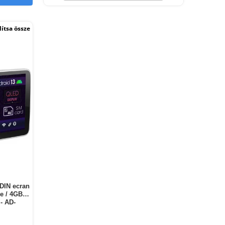
ítsa össze
1DIN ecran
re / 4GB
- AD-