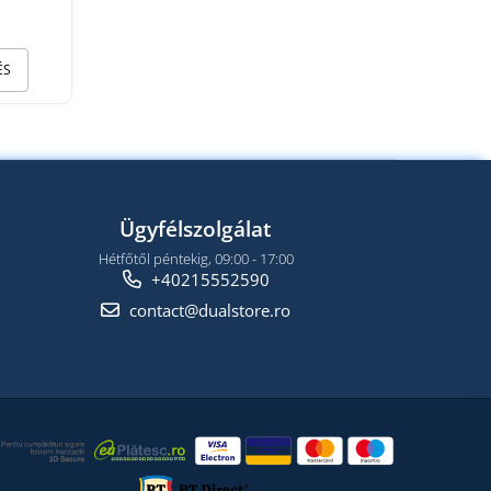
ÉS
Ügyfélszolgálat
Hétfőtől péntekig, 09:00 - 17:00
+40215552590
contact@dualstore.ro