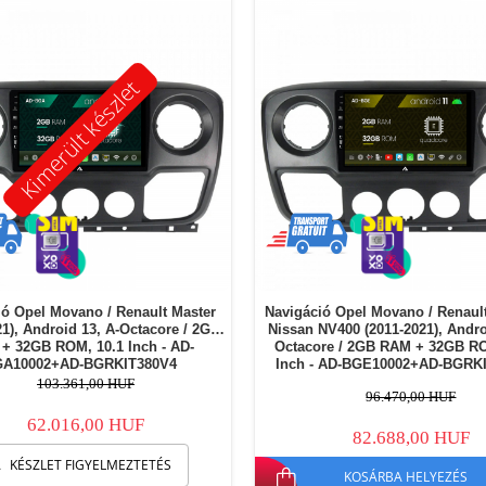
Kimerült készlet
ió Opel Movano / Renault Master
Navigáció Opel Movano / Renault
21), Android 13, A-Octacore / 2GB
Nissan NV400 (2011-2021), Andro
+ 32GB ROM, 10.1 Inch - AD-
Octacore / 2GB RAM + 32GB RO
GA10002+AD-BGRKIT380V4
Inch - AD-BGE10002+AD-BGRK
103.361,00 HUF
96.470,00 HUF
62.016,00 HUF
82.688,00 HUF
KÉSZLET FIGYELMEZTETÉS
KOSÁRBA HELYEZÉS