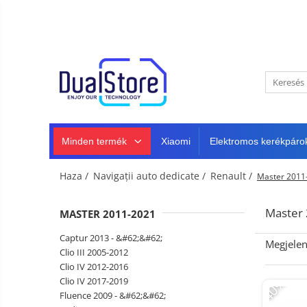
Újdonság
Best Deals
Minden termék
Mobiltelefonok
Minden (okos és klasszikus)
Telefongyártók
Masszív telefonok
Minden termék
Xiaomi
Elektromos kerékpáro
5G telefonok
Klasszikus telefonok
Haza /
Navigații auto dedicate /
Renault /
Master 2011
Tablet PC, mini PC és laptopok
Tablet PC
Intelligens
Master
MASTER 2011-2021
TV és
Laptopok
projektorok
Autó-,
Captur 2013 - &#62;&#62;
Megjelen
Mini PC
otthon-
Clio III 2005-2012
és
Clio IV 2012-2016
Fejhallgató
Tartozék
sportkamerák
-40%
Clio IV 2017-2019
Autó DVR kamera
Fluence 2009 - &#62;&#62;