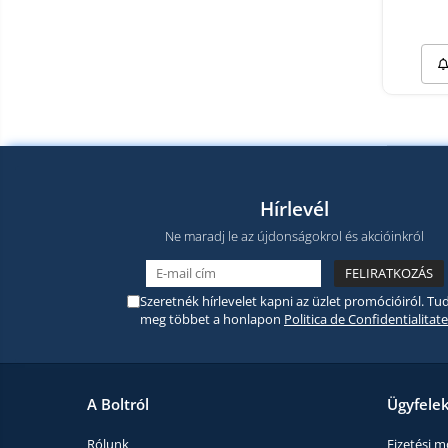
termékek
Miracast
Érintésmentes
Tartozék
hőmérők
Robotporszívók,
alkatrészek
és
Pótalkatrészek és kiegészítők
tartozékok
Telefon tartozékok
Telefon alkatrészek
Hírlevél
Ne maradj le az újdonságokrol és akcióinkról
Szeretnék hírlevelet kapni az üzlet promócióiról. Tud
meg többet a honlapon
Politica de Confidentialitate
A Boltról
Ügyfele
Rólunk
Fizetési 