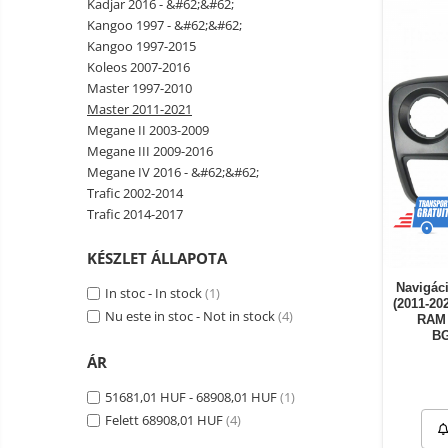
Kadjar 2016 - &#62;&#62;
Okos autó tükrök kamerával
Kangoo 1997 - &#62;&#62;
Vezeték nélküli térfigyelő
Kangoo 1997-2015
kamerák
Koleos 2007-2016
Mini videokamera
Master 1997-2010
Master 2011-2021
Térfigyelő kamera tartozékok
Megane II 2003-2009
Vezetékes fejhallgató
Megane III 2009-2016
Megane IV 2016 - &#62;&#62;
Professzionális fejhallgató
Trafic 2002-2014
Vezeték nélküli fejhallgató
Trafic 2014-2017
Okosórák és fitnesz karkötők
KÉSZLET ÁLLAPOTA
Fitness karkötők
Elektromos
robogók
Navigác
In stoc - In stock
(1)
Okosóra
(2011-20
és
Elektromos
Nu este in stoc - Not in stock
(4)
RAM 
tartozékok
Tartozékok okosóra
bicikli
B
Elektromos robogók
ÁR
Robogó alkatrészek és
51681,01 HUF - 68908,01 HUF
(1)
tartozékok
Felett 68908,01 HUF
(4)
Gadgets