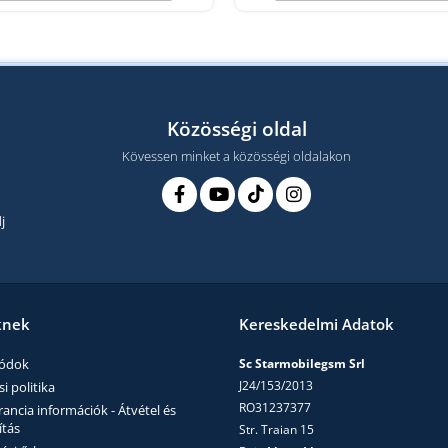
Közösségi oldal
Kövessen minket a közösségi oldalakon
j
knek
Kereskedelmi Adatok
módok
Sc Starmobilegsm Srl
J24/153/2013
i politika
RO31237377
ncia információk - Átvétel és
ítás
Str. Traian 15