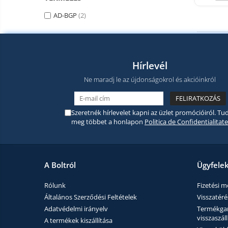
Smart Home
AD-BGP
(2)
Személyi ápolási termékek
Gadgets tartozék
Kamerás drónok
Hírlevél
Külső akkumulátor
Ne maradj le az újdonságokrol és akcióinkról
Az autó tartozékai
Lifestyle
Szeretnék hírlevelet kapni az üzlet promócióiról. Tud
Hordozható hangszórók
meg többet a honlapon
Politica de Confidentialitate
Vonalkód olvasók
Hordozható elektromos
állomások és napelemek
A Boltról
Ügyfele
Napelemek
Rólunk
Fizetési 
Elektromos járműtöltő
Általános Szerződési Feltételek
Visszatérés
állomások
Adatvédelmi irányelv
Termékgara
Android médialejátszó
visszaszáll
A termékek kiszállítása
TV Box
Újrazárt