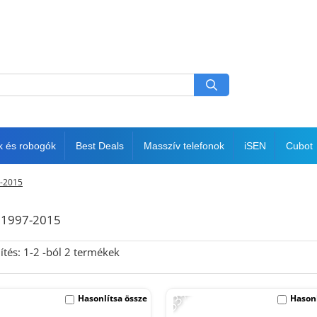
k és robogók
Best Deals
Masszív telefonok
iSEN
Cubot
-2015
 1997-2015
ítés:
1-
2
-ból
2
termékek
-53%
Hasonlítsa össze
Hasonl