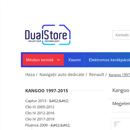
Újdonság
Best Deals
Minden termék
Mobiltelefonok
Minden (okos és klasszikus)
Telefongyártók
Masszív telefonok
Minden termék
Xiaomi
Elektromos kerékpáro
5G telefonok
Klasszikus telefonok
Haza /
Navigații auto dedicate /
Renault /
Kangoo 1997
Tablet PC, mini PC és laptopok
Tablet PC
Intelligens
Kangoo
KANGOO 1997-2015
TV és
Laptopok
projektorok
Autó-,
Captur 2013 - &#62;&#62;
Megjelen
Mini PC
otthon-
Clio III 2005-2012
és
Clio IV 2012-2016
Fejhallgató
Tartozék
sportkamerák
-47%
Clio IV 2017-2019
Autó DVR kamera
Fluence 2009 - &#62;&#62;