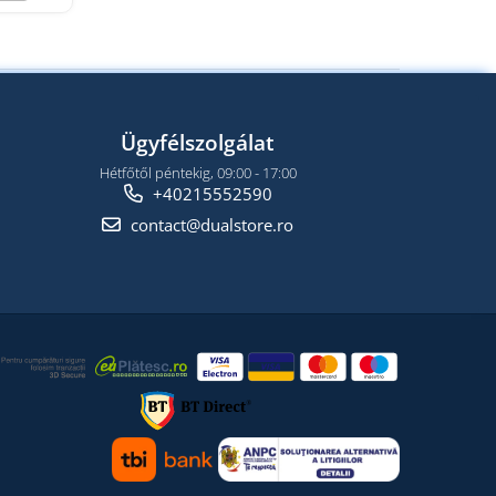
Ügyfélszolgálat
Hétfőtől péntekig, 09:00 - 17:00
+40215552590
contact@dualstore.ro