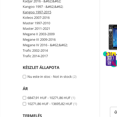
Kadjar 2016 - &#62;&#62;
Okos autó tükrök kamerával
Kangoo 1997 - &#62;&#62;
Vezeték nélküli térfigyelő
Kangoo 1997-2015
kamerák
Koleos 2007-2016
Mini videokamera
Master 1997-2010
Master 2011-2021
Térfigyelő kamera tartozékok
Megane II 2003-2009
Vezetékes fejhallgató
Megane III 2009-2016
Megane IV 2016 - &#62;&#62;
Professzionális fejhallgató
Trafic 2002-2014
Vezeték nélküli fejhallgató
Trafic 2014-2017
Okosórák és fitnesz karkötők
KÉSZLET ÁLLAPOTA
Fitness karkötők
Elektromos
robogók
Nu este in stoc - Not in stock
(2)
Okosóra
és
Elektromos
tartozékok
Tartozékok okosóra
bicikli
ÁR
Elektromos robogók
6847,91 HUF - 10271,86 HUF
(1)
Robogó alkatrészek és
10271,86 HUF - 13695,82 HUF
(1)
tartozékok
TERMELÉS
Gadgets