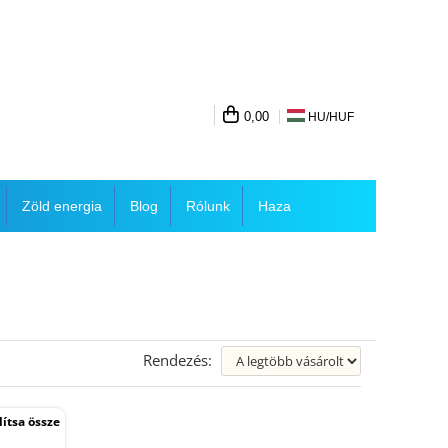
0,00
HU/
HUF
Zöld energia
Blog
Rólunk
Haza
Rendezés:
ítsa össze