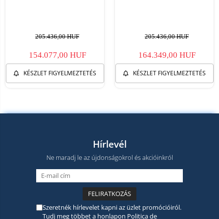
205.436,00 HUF
205.436,00 HUF
154.077,00 HUF
164.349,00 HUF
KÉSZLET FIGYELMEZTETÉS
KÉSZLET FIGYELMEZTETÉS
Hírlevél
Ne maradj le az újdonságokrol és akcióinkról
Szeretnék hírlevelet kapni az üzlet promócióiról.
Tudj meg többet a honlapon
Politica de