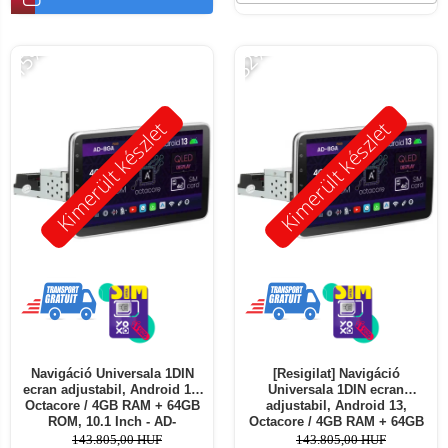
-15%
-32%
Kimerült készlet
Kimerült készlet
Navigáció Universala 1DIN
[Resigilat] Navigáció
ecran adjustabil, Android 13,
Universala 1DIN ecran
Octacore / 4GB RAM + 64GB
adjustabil, Android 13,
ROM, 10.1 Inch - AD-
Octacore / 4GB RAM + 64GB
BGA1001DIN
ROM, 10.1 Inch - AD-
143.805,00 HUF
143.805,00 HUF