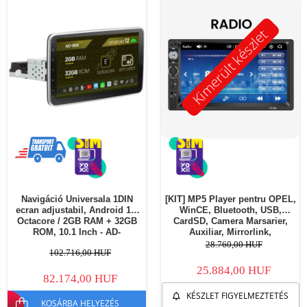
Kimerült készlet
Navigáció Universala 1DIN
[KIT] MP5 Player pentru OPEL,
ecran adjustabil, Android 12,
WinCE, Bluetooth, USB,
Octacore / 2GB RAM + 32GB
CardSD, Camera Marsarier,
ROM, 10.1 Inch - AD-
Auxiliar, Mirrorlink,
BGE1001DIN
Touchscreen, - AD-
28.760,00 HUF
102.716,00 HUF
BGP7010B+AD-BGROP0022DIN
25.884,00 HUF
82.174,00 HUF
KÉSZLET FIGYELMEZTETÉS
KOSÁRBA HELYEZÉS