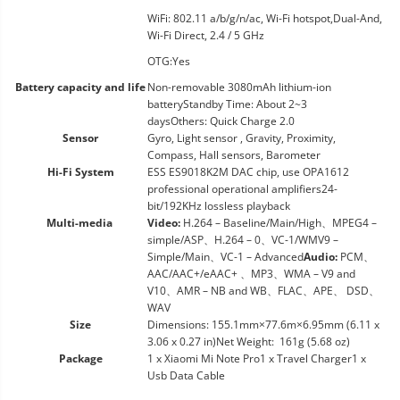
WiFi: 802.11 a/b/g/n/ac, Wi-Fi hotspot,Dual-And,
Wi-Fi Direct, 2.4 / 5 GHz
OTG:Yes
Battery capacity and life
Non-removable 3080mAh lithium-ion
batteryStandby Time: About 2~3
daysOthers: Quick Charge 2.0
Sensor
Gyro, Light sensor , Gravity, Proximity,
Compass, Hall sensors, Barometer
Hi-Fi System
ESS ES9018K2M DAC chip, use OPA1612
professional operational amplifiers24-
bit/192KHz lossless playback
Multi-media
Video:
H.264 – Baseline/Main/High、MPEG4 –
simple/ASP、H.264 – 0、VC-1/WMV9 –
Simple/Main、VC-1 – Advanced
Audio:
PCM、
AAC/AAC+/eAAC+ 、MP3、WMA – V9 and
V10、AMR – NB and WB、FLAC、APE、 DSD、
WAV
Size
Dimensions: 155.1mm×77.6m×6.95mm (6.11 x
3.06 x 0.27 in)Net Weight: 161g (5.68 oz)
Package
1 x Xiaomi Mi Note Pro1 x Travel Charger1 x
Usb Data Cable