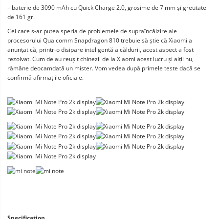
– baterie de 3090 mAh cu Quick Charge 2.0, grosime de 7 mm și greutate
de 161 gr.
Cei care s-ar putea speria de problemele de supraîncălzire ale
procesorului Qualcomm Snapdragon 810 trebuie să știe că Xiaomi a
anunțat că, printr-o disipare inteligentă a căldurii, acest aspect a fost
rezolvat. Cum de au reușit chinezii de la Xiaomi acest lucru și alții nu,
rămâne deocamdată un mister. Vom vedea după primele teste dacă se
confirmă afirmațiile oficiale.
Specification