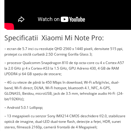
Specificatii Xiaomi Mi Note Pro:
– ecran de 5.7 inci cu rezoluție QHD 2560 x 1440 pixeli, densitate 515 ppi,
protejat cu sticlă curbată 2.5D Corning Gorilla Glass 3;
– procesor Qualcomm Snapdragon 810 de tip octa-core cu 4 x Cortex-A57
la 2.0 GHz şi 4 x Cortex-A53 la 1.5 GHz, GPU Adreno 430, 4 GB de RAM
LPDDR4 și 64 GB spațiu de stocare;
– 4G cu viteze de până la 450 Mbps în download, Wi-Fi a/b/g/n/ac, dual-
band, Wi-Fi direct, DLNA, Wi-Fi hotspot, bluetooth 4.1, NFC, A-GPS,
GLONASS, Beidou, microUSB, jack de 3.5 mm, tehnologie audio Hi-Fi (24-
bit/192KHz);
– Android 5.0.1 Lollipop;
– 13 megapixeli cu senzor Sony IMX214 CMOS deschidere f/2.0, stabilizare
optică de imagine, dual-LED dual-tone flash, detecție a feței, HDR, sunet
stereo, filmează 2160p, cameră frontală de 4 Megapixeli;