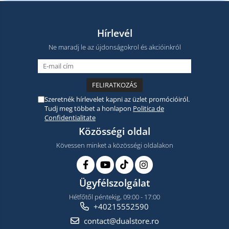
Hírlevél
Ne maradj le az újdonságokrol és akcióinkról
Szeretnék hírlevelet kapni az üzlet promócióiról.
Tudj meg többet a honlapon
Politica de
Confidentialitate
Közösségi oldal
Kövessen minket a közösségi oldalakon
Ügyfélszolgálat
Hétfőtől péntekig, 09:00 - 17:00
+40215552590
contact@dualstore.ro