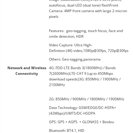
autofocus, dual-LED (dual tone) flashFront
Camera: 4MP front camera with large 2-micron
pixels
Features: geo-tagging, touch focus, face and
smile detection, HDR
Video Capture: Ultra High-
Definition (4K) video,1080p@30fps, 720p@30fps
Others: Geo-tagging,panorama
Network and Wireless
4G: FDD-LTE Bands 3(1800MHz) / Bands
Connectivity
7(2600MHz)LTE-CAT 9 (up to 450Mbps
download speeds)3G: 850MHz / 1900MHz /
2100MHz
2G: 850MHz / 900MHz / 1800MHz / 1900MHz
Data Technology: GSM/EDGE/DC-HSPA+
(42Mbps)/UMTS/DC-HSDPA
GPS: GPS + AGPS + GLONASS + Beidou
Bluetooth: BT4.1, HID