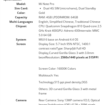
Model:
Mi Note Pro
Sim Card:
Dual 4G SIM (micro/nano), Dual Standby
Color:
Gold
Capacity
RAM: 4GB LPDDR4ROM: 64GB
Multi-Languages
English, Simplified Chinese, Traditional Chinese
Chipset
CPU: Qualcomm Snapdragon 810 Quad-core 2.5
GHz Krait 400GPU: Adreno 430Internale: MMC
5.0 64 GB
System
MIUI 6 base on Android 4.4 OS
Screen
Display Size: 5.7 Inch 95% NTSC, 1400:1
contrast ratioType: Sharp/Jdi Full HD
Display,Curved Gorilla Glass 3 with 3.0mm
bezelResolution:
2560x1440 pixels at 515PPI
Screen Color: 16000K Colors
Multitouch: Yes
Technology:515 ppi pixel density,OGS
Others: 3D curved Gorilla Glass 3 with metal
frame
Camera
Rear Camera: Sony 13MP camera f/2.0, Optical
Image Stabilisation (OIS),4128 x 3096 pixels,