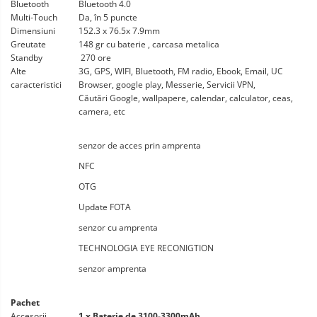
Bluetooth
Bluetooth 4.0
Multi-Touch
Da, în 5 puncte
Dimensiuni
152.3 x 76.5x 7.9mm
Greutate
148 gr cu baterie , carcasa metalica
Standby
270 ore
Alte
3G, GPS, WIFI, Bluetooth, FM radio, Ebook, Email, UC
caracteristici
Browser, google play, Messerie, Servicii VPN,
Căutări Google, wallpapere, calendar, calculator, ceas,
camera, etc
senzor de acces prin amprenta
NFC
OTG
Update FOTA
senzor cu amprenta
TECHNOLOGIA EYE RECONIGTION
senzor amprenta
Pachet
Accesorii
1 x Baterie de 3100-3300mAh