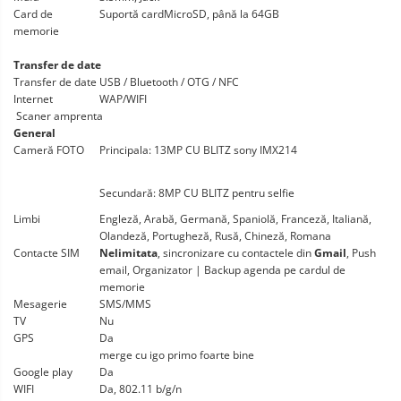
Card de
Suportă cardMicroSD, până la 64GB
memorie
Transfer de date
Transfer de date
USB / Bluetooth / OTG / NFC
Internet
WAP/WIFI
Scaner amprenta
General
Cameră FOTO
Principala: 13MP CU BLITZ sony IMX214
Secundară: 8MP CU BLITZ pentru selfie
Limbi
Engleză, Arabă, Germană, Spaniolă, Franceză, Italiană,
Olandeză, Portugheză, Rusă, Chineză, Romana
Contacte SIM
Nelimitata
, sincronizare cu contactele din
Gmail
, Push
email, Organizator | Backup agenda pe cardul de
memorie
Mesagerie
SMS/MMS
TV
Nu
GPS
Da
merge cu igo primo foarte bine
Google play
Da
WIFI
Da, 802.11 b/g/n