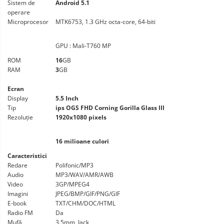
Sistem de
Android 5.1
operare
Microprocesor
MTK6753, 1.3 GHz octa-core, 64-biti
GPU : Mali-T760 MP
ROM
16
GB
RAM
3
GB
Ecran
Display
5.5 Inch
Tip
ips OGS FHD Corning Gorilla Glass III
Rezoluție
1920x1080 pixels
16 milioane culori
Caracteristici
Redare
Polifonic/MP3
Audio
MP3/WAV/AMR/AWB
Video
3GP/MPEG4
Imagini
JPEG/BMP/GIF/PNG/GIF
E-book
TXT/CHM/DOC/HTML
Radio FM
Da
Mufă
3.5mm, Jack