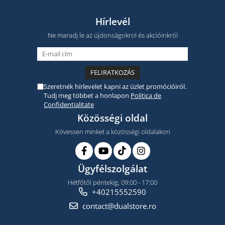
Hírlevél
Ne maradj le az újdonságokrol és akcióinkról
Szeretnék hírlevelet kapni az üzlet promócióiról.
Tudj meg többet a honlapon
Politica de
Confidentialitate
Közösségi oldal
Kövessen minket a közösségi oldalakon
Ügyfélszolgálat
Hétfőtől péntekig, 09:00 - 17:00
+40215552590
contact@dualstore.ro