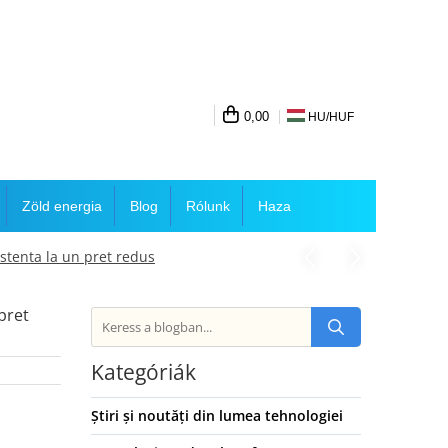
0,00
HU/
HUF
Zöld energia
Blog
Rólunk
Haza
stenta la un pret redus
pret
Kategóriák
Știri și noutăți din lumea tehnologiei