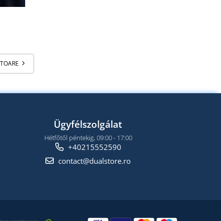
ATOARE
Ügyfélszolgálat
Hétfőtől péntekig, 09:00 - 17:00
+40215552590
contact@dualstore.ro