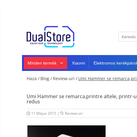
Újdonság
Best Deals
Minden termék
Mobiltelefonok
Minden (okos és klasszikus)
Telefongyártók
Masszív telefonok
Minden termék
Xiaomi
Elektromos kerékpáro
5G telefonok
Klasszikus telefonok
Haza /
Blog /
Review-uri /
Umi Hammer se remarca,printr
Tablet PC, mini PC és laptopok
Tablet PC
Intelligens
Umi Hammer se remarca,printre altele, printr-un
TV és
Laptopok
redus
projektorok
Autó-,
Mini PC
otthon-
11 Május 2015
|
Review-uri
és
Fejhallgató
Tartozék
sportkamerák
Autó DVR kamera