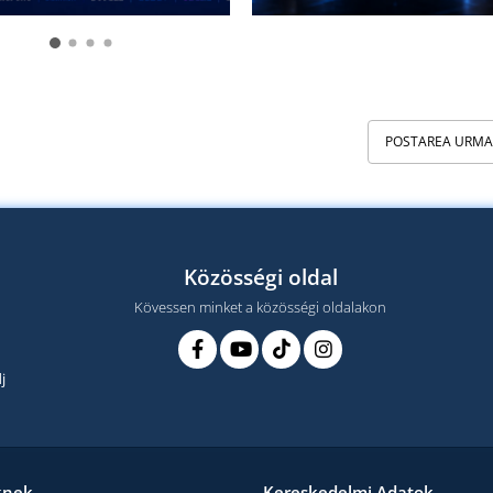
POSTAREA URM
Közösségi oldal
Kövessen minket a közösségi oldalakon
j
knek
Kereskedelmi Adatok