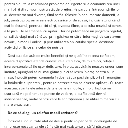
pentru a ajuta la rezolvarea problemelor urgente și la economisirea unei 
mari părți din timpul nostru atât de prețios. Pe parcurs, întrebuințările lor 
au devenit tot mai diverse, fiind astăzi folosite în nenumărate domenii, la 
job, pentru programarea electrocasnicelor de acasă, inclusiv atunci când 
ești la distanță, pentru a citi cărți, a vedea filme, a asculta muzică și pentru 
a te juca. De asemenea, cu ajutorul lor ne putem face un program regulat, 
un stil de viață mai sănătos, prin  găsirea oricărei informații de care avem 
nevoie, în mediul online, și prin utilizarea aplicațiilor special destinate 
activităților fizice și a celor de nutriție.
    Deși au adus atât de multe beneficii și ne ajută în tot ceea ce facem, 
aceste dispozitive atât de cunoscute au făcut ca, de multe ori, relațiile 
interpersonale să fie ușor deficitare. În plus, activitățile noastre uneori sunt 
limitate, ajungând să nu mai gătim și nici să ieșim în oraș pentru a lua 
masa, întrucât putem comanda în doar câțiva pași simpli, ori să renunțăm 
la întâlnirile cu prietenii, pentru a petrece timp pe diverse aplicații. Cu toate 
acestea, avantajele aduse de telefoanele mobile, simplul fapt că ne 
ușurează viața din multe puncte de vedere, le-au făcut să devină 
indispensabile, motiv pentru care le achiziționăm și le utilizăm mereu cu 
mare entuziasm.
De ce să alegi un telefon mobil rezistent?
    Întrucât sunt utilizate atât de des și pentru o perioadă îndelungată de 
timp, este necesar ca ele să fie cât mai rezistente și să își păstreze 