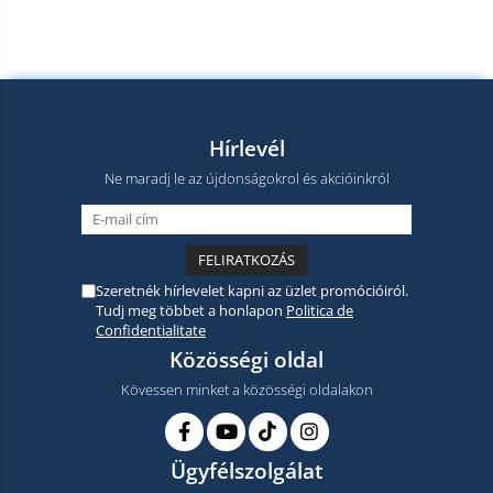
Hírlevél
Ne maradj le az újdonságokrol és akcióinkról
Szeretnék hírlevelet kapni az üzlet promócióiról.
Tudj meg többet a honlapon
Politica de
Confidentialitate
Közösségi oldal
Kövessen minket a közösségi oldalakon
Ügyfélszolgálat