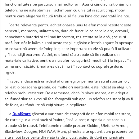
funcționalitatea pe parcursul mai multor ani. Atunci când achiziționăm un 
telefon, nu ne așteptăm să îl schimbăm cu un altul în scurt timp, motiv 
pentru care alegerea făcută trebuie să fie una bine documentată înainte.
    Foarte relevante pentru achiziționarea unui telefon mobil rezistent este 
aspectul, memoria, utilitatea sa, dată de funcțiile pe care le are, ecranul, 
capacitatea bateriei și cel mai important, rezistența sa la apă, șocuri și 
praf. Întrucât le luăm cu noi peste tot și le găsim o întrebuințare în aproape 
orice sarcină avem de îndeplinit, este important ca ele să poată fi utilizate 
și în condiții extreme. Astfel, telefonul tău trebuie să fie realizat din 
materiale calitative, pentru a nu suferi cu ușurință modificări la impact, în 
urma unor căzături, mai ales dacă intră în contact cu suprafețe dure, 
rigide.
   În special dacă ești un adept al drumețiilor pe munte sau al sporturilor, 
ori ești o persoană grăbită, de multe ori neatentă, este indicat să alegi un 
telefon mobil rezistent. De asemenea, dacă îți place marea, ești adept al 
scufundărilor sau vrei să faci fotografii sub apă, un telefon rezistent îți va fi 
de folos, ajutându-te să eviți situațiile neplăcute.
   La 
DualStore
 găsești o varietate de categorii de telefon mobil rezistent, 
de care sigur ai mai auzit și înainte, însă la prețuri speciale pe care nu 
trebuie să le ratezi. Telefoanele mobile precum Oukitel, Ulefone Armor, 
Blackview, Doogee, HOTWAV, iHunt, și multe alte opțiuni, sunt prezente pe 
site și pot face parte din viața ta de zi cu zi, asigurându-ți nenumărate 