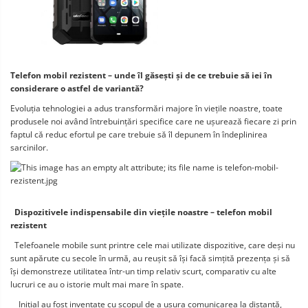
Telefon mobil rezistent – unde îl găsești și de ce trebuie să iei în 
considerare o astfel de variantă?
Evoluția tehnologiei a adus transformări majore în viețile noastre, toate 
produsele noi având întrebuințări specifice care ne ușurează fiecare zi prin 
faptul că reduc efortul pe care trebuie să îl depunem în îndeplinirea 
sarcinilor.
Dispozitivele indispensabile din viețile noastre – telefon mobil 
rezistent
  Telefoanele mobile sunt printre cele mai utilizate dispozitive, care deși nu 
sunt apărute cu secole în urmă, au reușit să își facă simțită prezența și să 
își demonstreze utilitatea într-un timp relativ scurt, comparativ cu alte 
lucruri ce au o istorie mult mai mare în spate.
    Inițial au fost inventate cu scopul de a ușura comunicarea la distanță, 