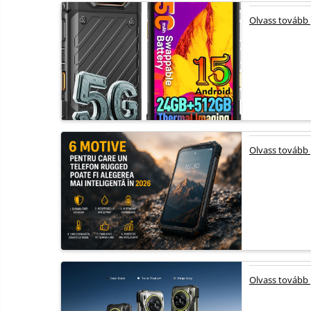
termékek
Miracast
Olvass tovább
Érintésmentes
Tartozék
hőmérők
Robotporszívók,
alkatrészek
és
Pótalkatrészek és kiegészítők
tartozékok
Telefon tartozékok
Telefon alkatrészek
Olvass tovább
Olvass tovább