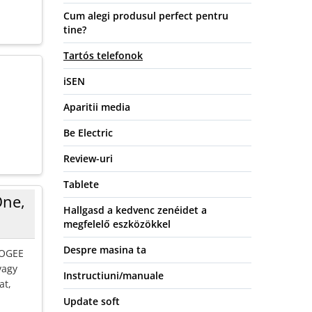
Cum alegi produsul perfect pentru
tine?
Tartós telefonok
iSEN
Aparitii media
Be Electric
Review-uri
Tablete
One,
Hallgasd a kedvenc zenéidet a
megfelelő eszközökkel
Despre masina ta
OOGEE
vagy
Instructiuni/manuale
at,
.
Update soft