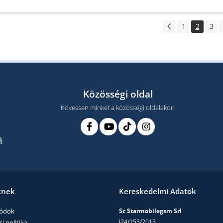
1
2
3
Közösségi oldal
Kövessen minket a közösségi oldalakon
j
knek
Kereskedelmi Adatok
módok
Sc Starmobilegsm Srl
J24/153/2013
i politika