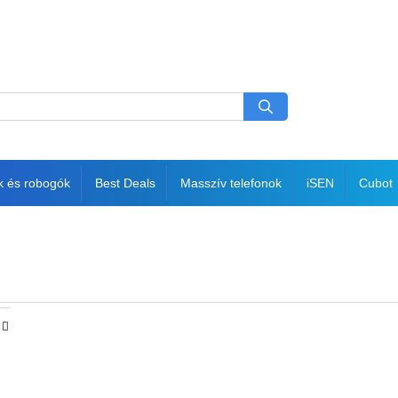
k és robogók
Best Deals
Masszív telefonok
iSEN
Cubot