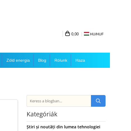
0,00
HU/
HUF
Zöld energia
Blog
Rólunk
Haza
Kategóriák
Știri și noutăți din lumea tehnologiei