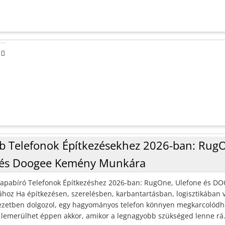
b Telefonok Építkezésekhez 2026-ban: Rug
 és Doogee Kemény Munkára
rapabíró Telefonok Építkezéshez 2026-ban: RugOne, Ulefone és D
oz Ha építkezésen, szerelésben, karbantartásban, logisztikában 
yezetben dolgozol, egy hagyományos telefon könnyen megkarcolódh
y lemerülhet éppen akkor, amikor a legnagyobb szükséged lenne rá