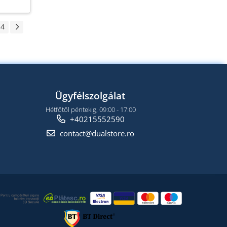
4
Ügyfélszolgálat
Hétfőtől péntekig, 09:00 - 17:00
+40215552590
contact@dualstore.ro