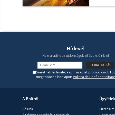
Hírlevél
Ne maradj le az újdonságokrol és akcióinkról
Szeretnék hírlevelet kapni az üzlet promócióiról. Tud
meg többet a honlapon
Politica de Confidentialitate
A Boltról
Ügyfele
Rólunk
Fizetési 
Általános Szerződési Feltételek
Visszatérés