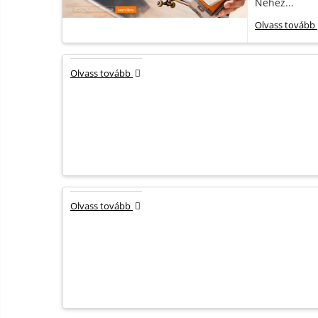
Nehéz...
Smart Home
Olvass tovább
Személyi ápolási termékek
Gadgets tartozék
Olvass tovább
Kamerás drónok
Külső akkumulátor
Az autó tartozékai
Lifestyle
Hordozható hangszórók
Vonalkód olvasók
Olvass tovább
Hordozható elektromos
állomások és napelemek
Napelemek
Elektromos járműtöltő
állomások
Android médialejátszó
TV Box
Újrazárt