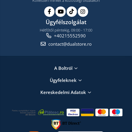
Kövessen minket a közösségi oldalakon
Ügyfélszolgálat
Hétfőtől péntekig, 09:00 - 17:00
+40215552590
contact@dualstore.ro
A Boltról
Ügyfeleknek
Kereskedelmi Adatok