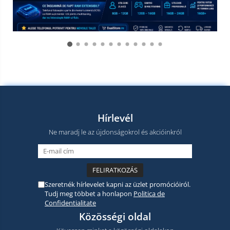
Hírlevél
Ne maradj le az újdonságokrol és akcióinkról
Szeretnék hírlevelet kapni az üzlet promócióiról.
Tudj meg többet a honlapon
Politica de
Confidentialitate
Közösségi oldal