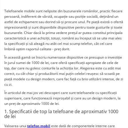
Telefoanele mobile sunt nelipsite din buzunarele românilor, practic fiecare 
persoană, indiferent de vârstă, ocupație sau poziție socială, deținând un 
astfel de echipament sau dorind să-și procure unul. Pe piață există o ofertă 
impresionantă și sunt disponibile dispozitive pentru toate gusturile și toate 
buzunarele. Chiar dacă la prima vedere prețul ar putea constitui principala 
caracteristică a unei achiziții, totuși, românii au început să se uite mai ales 
la specificații și să aleagă nu atât cel mai scump telefon, cât cel care 
îmbină optim raportul calitate - preț dorit. 
În această gamă se înscriu numeroase dispozitive ce presupun o investiție 
în jurul sumei de 1000 de lei, care oferă specificații apropiate de cele de 
top, dar care nu golesc conturile la achiziția lor. Alegerea este cu atât mai 
corect, cu cât chiar și producătorii mai puțin celebri reușesc să scoată pe 
piață modele cu design modern, care fac față cu brio utilizării intense, de zi 
cu zi. 
În articolul de mai jos vei descoperi care sunt telefoanele cu specificații 
superioare, care funcționează ireproșabil și care au un design modern, la 
un preț de aproximativ 1000 de lei. 
1. Specificatii de top la telefoane de aproximativ 1000 
de lei
Valoarea unui 
telefon mobil
 este dată de componentele interne care 