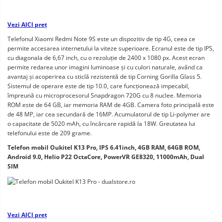
Vezi AICI preț
Telefonul Xiaomi Redmi Note 9S este un dispozitiv de tip 4G, ceea ce 
permite accesarea internetului la viteze superioare. Ecranul este de tip IPS, 
cu diagonala de 6,67 inch, cu o rezoluție de 2400 x 1080 px. Acest ecran 
permite redarea unor imagini luminoase și cu culori naturale, având ca 
avantaj și acoperirea cu sticlă rezistentă de tip Corning Gorilla Glass 5. 
Sistemul de operare este de tip 10.0, care funcționează impecabil, 
împreună cu microprocesorul Snapdragon 720G cu 8 nuclee. Memoria 
ROM este de 64 GB, iar memoria RAM de 4GB. Camera foto principală este 
de 48 MP, iar cea secundară de 16MP. Acumulatorul de tip Li-polymer are 
o capacitate de 5020 mAh, cu încărcare rapidă la 18W. Greutatea lui 
telefonului este de 209 grame.  
Telefon mobil Oukitel K13 Pro, IPS 6.41inch, 4GB RAM, 64GB ROM, 
Android 9.0, Helio P22 OctaCore, PowerVR GE8320, 11000mAh, Dual 
SIM
Vezi AICI preț