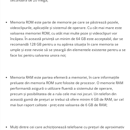
secundară de 20 mega;
Memoria ROM este parte de memorie pe care se păstrează pozele, 
videoclipurile, aplicațiile și sistemul de operare. Cu cât mai mare este 
valoarea memoriei ROM, cu atât mai multe poze și videoclipuri vor 
încăpea. În această privință un minim de 64 GB este acceptabil, dar se 
recomandă 128 GB pentru a nu apărea situația în care memoria se 
umple și este nevoie să se șteargă din elementele existente pentru a se 
face loc pentru salvarea unora noi;
Memoria RAM este partea efemeră a memoriei, în care informațiile 
preluate din memoria ROM sunt folosite de procesor. O memorie RAM 
performantă asigură o utilizare fluentă a sistemului de operare, 
precum și posibilitatea de a rula cele mai noi jocuri. Un telefon din 
această gamă de prețuri ar trebui să ofere minim 4 GB de RAM, iar cel 
mai bun raport calitate - preț este valoarea de 6 GB de RAM;
Mulți dintre cei care achiziționează telefoane cu prețuri de aproximativ 