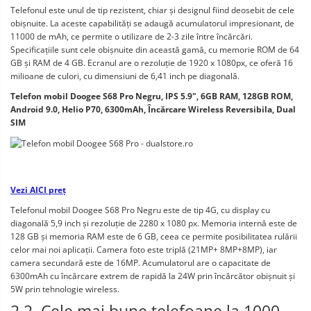
Telefonul este unul de tip rezistent, chiar și designul fiind deosebit de cele 
obișnuite. La aceste capabilități se adaugă acumulatorul impresionant, de 
11000 de mAh, ce permite o utilizare de 2-3 zile între încărcări. 
Specificațiile sunt cele obișnuite din această gamă, cu memorie ROM de 64 
GB și RAM de 4 GB. Ecranul are o rezoluție de 1920 x 1080px, ce oferă 16 
milioane de culori, cu dimensiuni de 6,41 inch pe diagonală. 
Telefon mobil Doogee S68 Pro Negru, IPS 5.9", 6GB RAM, 128GB ROM, 
Android 9.0, Helio P70, 6300mAh, Încărcare Wireless Reversibila, Dual 
SIM
Vezi AICI preț
Telefonul mobil Doogee S68 Pro Negru este de tip 4G, cu display cu 
diagonală 5,9 inch și rezoluție de 2280 x 1080 px. Memoria internă este de 
128 GB și memoria RAM este de 6 GB, ceea ce permite posibilitatea rulării 
celor mai noi aplicații. Camera foto este triplă (21MP+ 8MP+8MP), iar 
camera secundară este de 16MP. Acumulatorul are o capacitate de 
6300mAh cu încărcare extrem de rapidă la 24W prin încărcător obișnuit și 
5W prin tehnologie wireless. 
2.2. Cele mai bune telefoane la 1000 