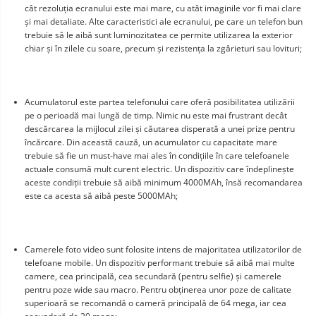
cât rezoluția ecranului este mai mare, cu atât imaginile vor fi mai clare 
și mai detaliate. Alte caracteristici ale ecranului, pe care un telefon bun 
trebuie să le aibă sunt luminozitatea ce permite utilizarea la exterior 
chiar și în zilele cu soare, precum și rezistența la zgârieturi sau lovituri;
Acumulatorul este partea telefonului care oferă posibilitatea utilizării 
pe o perioadă mai lungă de timp. Nimic nu este mai frustrant decât 
descărcarea la mijlocul zilei și căutarea disperată a unei prize pentru 
încărcare. Din această cauză, un acumulator cu capacitate mare 
trebuie să fie un must-have mai ales în condițiile în care telefoanele 
actuale consumă mult curent electric. Un dispozitiv care îndeplinește 
aceste condiții trebuie să aibă minimum 4000MAh, însă recomandarea 
este ca acesta să aibă peste 5000MAh;
Camerele foto video sunt folosite intens de majoritatea utilizatorilor de 
telefoane mobile. Un dispozitiv performant trebuie să aibă mai multe 
camere, cea principală, cea secundară (pentru selfie) și camerele 
pentru poze wide sau macro. Pentru obținerea unor poze de calitate 
superioară se recomandă o cameră principală de 64 mega, iar cea 