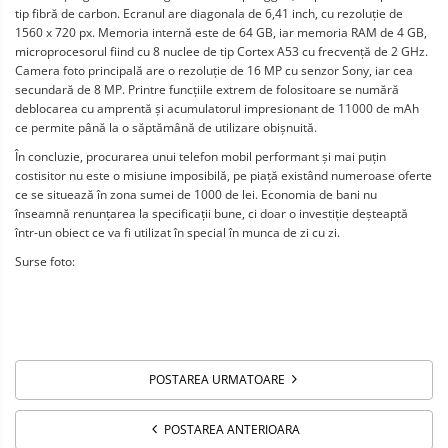
tip fibră de carbon. Ecranul are diagonala de 6,41 inch, cu rezoluție de 
1560 x 720 px. Memoria internă este de 64 GB, iar memoria RAM de 4 GB, 
microprocesorul fiind cu 8 nuclee de tip Cortex A53 cu frecvență de 2 GHz. 
Camera foto principală are o rezoluție de 16 MP cu senzor Sony, iar cea 
secundară de 8 MP. Printre funcțiile extrem de folositoare se numără 
deblocarea cu amprentă și acumulatorul impresionant de 11000 de mAh 
ce permite până la o săptămână de utilizare obișnuită. 
În concluzie, procurarea unui telefon mobil performant și mai puțin 
costisitor nu este o misiune imposibilă, pe piață existând numeroase oferte 
ce se situează în zona sumei de 1000 de lei. Economia de bani nu 
înseamnă renunțarea la specificații bune, ci doar o investiție deșteaptă 
într-un obiect ce va fi utilizat în special în munca de zi cu zi. 
Surse foto:
POSTAREA URMATOARE
POSTAREA ANTERIOARA