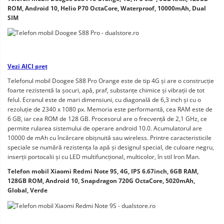
ROM, Android 10, Helio P70 OctaCore, Waterproof, 10000mAh, Dual 
SIM
Vezi AICI preț
Telefonul mobil Doogee S88 Pro Orange este de tip 4G și are o construcție 
foarte rezistentă la șocuri, apă, praf, substanțe chimice și vibrații de tot 
felul. Ecranul este de mari dimensiuni, cu diagonală de 6,3 inch și cu o 
rezoluție de 2340 x 1080 px. Memoria este performantă, cea RAM este de 
6 GB, iar cea ROM de 128 GB. Procesorul are o frecvență de 2,1 GHz, ce 
permite rularea sistemului de operare android 10.0. Acumulatorul are 
10000 de mAh cu încărcare obișnuită sau wireless. Printre caracteristicile 
speciale se numără rezistența la apă și designul special, de culoare negru, 
inserții portocalii și cu LED multifuncțional, multicolor, în stil Iron Man. 
Telefon mobil Xiaomi Redmi Note 9S, 4G, IPS 6.67inch, 6GB RAM, 
128GB ROM, Android 10, Snapdragon 720G OctaCore, 5020mAh, 
Global, Verde