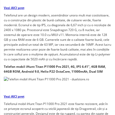
Vezi AICI preț
Telefonul are un design modern, asemănător unora mult mai costisitoare, 
cu o construcție din plastic de bună calitate, de culoare verde, foarte 
modernă. Ecranul e de tip IPS, cu diagonala de 6,67 inch și cu o rezoluție de 
2400 x 1080 px. Procesorul este Snapdragon 720 G, cu 8 nuclee, iar 
sistemul de operare este 10.0 cu MIUI v11. Memoria internă este de 128 
GB și cea RAM este de 6 GB. Camerele sunt de o calitate foarte bună, cele 
principale având un total de 63 MP, iar cea secundară de 16MP. Acest lucru 
permite realizarea unor poze de foarte bună calitate, mai ales în condițiile 
în care softul are o mulțime de opțiuni. Acumulatorul este de tip Li-polymer 
cu o capacitate de 5020 mAh și cu încărcare rapidă. 
Telefon mobil iHunt Titan P11000 Pro 2021, 4G, IPS 6.41", 4GB RAM, 
64GB ROM, Android 9.0, Helio P22 OctaCore, 11000mAh, Dual SIM
Vezi AICI preț
Telefonul mobil iHunt Titan P11000 Pro 2021 este foarte rezistent, atât în 
ce privește ecranul acoperit cu sticlă japoneză de tip Dragontrail, cât și a 
construcției generale. Designul este de tip rugged, cu partea din spate de 