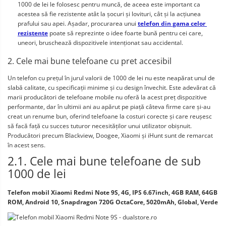
1000 de lei le folosesc pentru muncă, de aceea este important ca 
acestea să fie rezistente atât la șocuri și lovituri, cât și la acțiunea 
prafului sau apei. Așadar, procurarea unui 
telefon din gama celor 
rezistente
 poate să reprezinte o idee foarte bună pentru cei care, 
uneori, bruschează dispozitivele intenționat sau accidental.
2. Cele mai bune telefoane cu pret accesibil
Un telefon cu prețul în jurul valorii de 1000 de lei nu este neapărat unul de 
slabă calitate, cu specificații minime și cu design învechit. Este adevărat că 
marii producători de telefoane mobile nu oferă la acest preț dispozitive 
performante, dar în ultimii ani au apărut pe piață câteva firme care și-au 
creat un renume bun, oferind telefoane la costuri corecte și care reușesc 
să facă față cu succes tuturor necesităților unui utilizator obișnuit. 
Producători precum Blackview, Doogee, Xiaomi și iHunt sunt de remarcat 
în acest sens. 
2.1. Cele mai bune telefoane de sub 
1000 de lei
Telefon mobil Xiaomi Redmi Note 9S, 4G, IPS 6.67inch, 4GB RAM, 64GB 
ROM, Android 10, Snapdragon 720G OctaCore, 5020mAh, Global, Verde