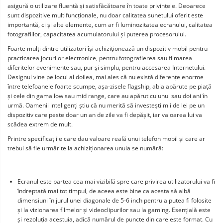
asigură o utilizare fluentă și satisfăcătoare în toate privințele. Deoarece 
sunt dispozitive multifuncționale, nu doar calitatea sunetului oferit este 
importantă, ci și alte elemente, cum ar fi luminozitatea ecranului, calitatea 
fotografiilor, capacitatea acumulatorului și puterea procesorului. 
Foarte mulți dintre utilizatori își achiziționează un dispozitiv mobil pentru 
practicarea jocurilor electronice, pentru fotografierea sau filmarea 
diferitelor evenimente sau, pur și simplu, pentru accesarea Internetului. 
Designul vine pe locul al doilea, mai ales că nu există diferențe enorme 
între telefoanele foarte scumpe, așa-zisele flagship, abia apărute pe piață 
și cele din gama low sau mid range, care au apărut cu unul sau doi ani în 
urmă. Oamenii inteligenți știu că nu merită să investești mii de lei pe un 
dispozitiv care peste doar un an de zile va fi depășit, iar valoarea lui va 
scădea extrem de mult. 
Printre specificațiile care dau valoare reală unui telefon mobil și care ar 
trebui să fie urmărite la achiziționarea unuia se numără:
Ecranul este partea cea mai vizibilă spre care privirea utilizatorului va fi 
îndreptată mai tot timpul, de aceea este bine ca acesta să aibă 
dimensiuni în jurul unei diagonale de 5-6 inch pentru a putea fi folosite 
și la vizionarea filmelor și videoclipurilor sau la gaming. Esențială este 
și rezoluția acestuia, adică numărul de puncte din care este format. Cu 