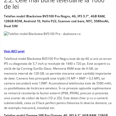
de lei
Telefon mobil Blackview BV5100 Pro Negru, 4G, IPS 5.7", 4GB RAM, 
128GB ROM, Android 10, Helio P22, Scanner cod bare, NFC, 5580mAh, 
Dual SIM
Vezi AICI preț
Telefonul mobil Blackview BV5100 Pro Negru este de tip 4G și are un ecran 
IPS cu diagonala de 5,7 inch și rezoluție de 1440 x 720 px. Este acoperit cu 
sticlă de tip Corning Gorilla Glass. Memoria RAM este de 4 GB, iar 
memoria internă de 128 GB, ce permite stocarea unor cantități importante 
de date. Camera foto principală este triplă (16 MP + 8MP + 0,3 MP), iar 
camera secundară este 13MP. Acumulatorul telefonului este de 5580 mAh, 
cu posibilitatea de încărcare wireless. În ce privește opțiunile suplimentare 
se remarcă rezistența la factori externi (IP68, IP69K), precum și prezența 
unui scaner de coduri de bare (1D și 2D). Este dotat chiar și cu o cameră 
submersibilă, ceea ce îl face perfect pentru folosirea în diverse domenii, ca 
de exemplu mecanică, instalații etc. 
Telefon mobil Doogee S88 Pro Orange, 4G, IPS 6.3", 6GB RAM, 128GB 