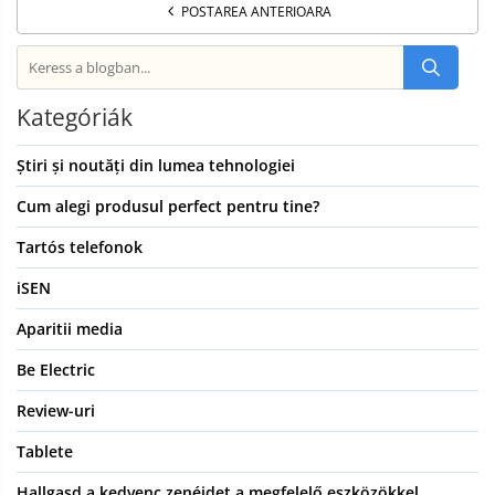
POSTAREA ANTERIOARA
Kategóriák
Știri și noutăți din lumea tehnologiei
Cum alegi produsul perfect pentru tine?
Tartós telefonok
iSEN
Aparitii media
Be Electric
Review-uri
Tablete
Hallgasd a kedvenc zenéidet a megfelelő eszközökkel