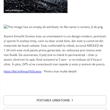
Xiaomi Amazfit Stratos este un smartwatch cu un design modern, premium 
și sportiv în același timp, care nu doar arată bine, dar este și construit din 
materiale de bună calitate. Este confortabil la mână, ecranul AMOLED de 
1.34 inch este mult peste prima generație, iar utilizarea prin meniu este 
mai fluidă. De asemenea, îl poți ține la mână în permanență - chiar și 
atunci când intri în apă, fiind rezistent la 5 atm - și nu trebuie să îl încarci 
zilnic. În plus, GPS-ul se conectează mai repede și este și extrem de precis.
https://bit.ly/AmazFitStratos
 - Pentru mai multe detalii
POSTAREA URMATOARE