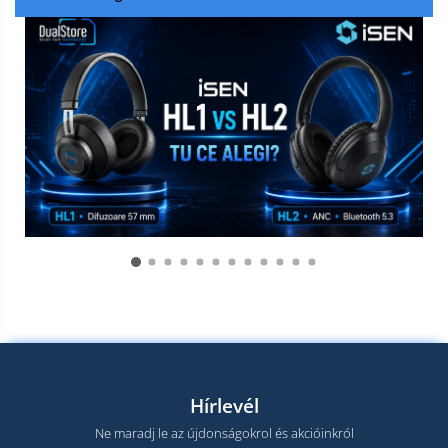
Hírlevél
Ne maradj le az újdonságokrol és akcióinkról