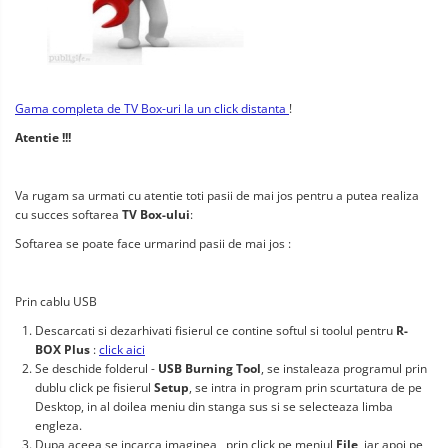
Gama completa de TV Box-uri la un click distanta
!
Atentie !!!
Va rugam sa urmati cu atentie toti pasii de mai jos pentru a putea realiza
cu succes softarea
TV Box-ului
:
Softarea se poate face urmarind pasii de mai jos :
Prin cablu USB
Descarcati si dezarhivati fisierul ce contine softul si toolul pentru
R-
BOX Plus
:
click aici
Se deschide folderul -
USB Burning Tool
, se instaleaza programul prin
dublu click pe fisierul
Setup
, se intra in program prin scurtatura de pe
Desktop, in al doilea meniu din stanga sus si se selecteaza limba
engleza.
Dupa aceea se incarca imaginea , prin click pe meniul
File,
iar apoi pe