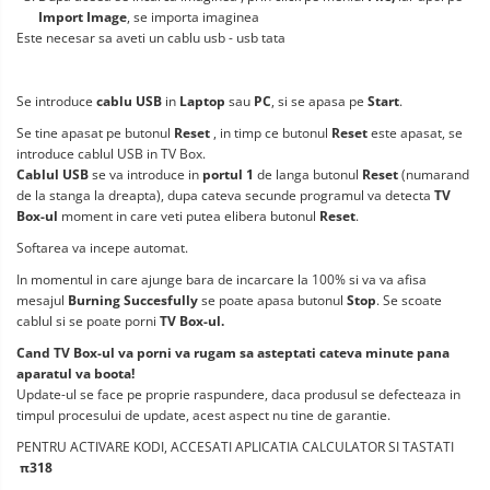
Import Image
, se importa imaginea
Este necesar sa aveti un cablu usb - usb tata
Se introduce
cablu USB
in
Laptop
sau
PC
, si se apasa pe
Start
.
Se tine apasat pe butonul
Reset
, in timp ce butonul
Reset
este apasat, se
introduce cablul USB in TV Box.
Cablul USB
se va introduce in
portul 1
de langa butonul
Reset
(numarand
de la stanga la dreapta), dupa cateva secunde programul va detecta
TV
Box-ul
moment in care veti putea elibera butonul
Reset
.
Softarea va incepe automat.
In momentul in care ajunge bara de incarcare la 100% si va va afisa
mesajul
Burning Succesfully
se poate apasa butonul
Stop
. Se scoate
cablul si se poate porni
TV Box-ul.
Cand TV Box-ul va porni va rugam sa asteptati cateva minute pana
aparatul va boota!
Update-ul se face pe proprie raspundere, daca produsul se defecteaza in
timpul procesului de update, acest aspect nu tine de garantie.
PENTRU ACTIVARE KODI, ACCESATI APLICATIA CALCULATOR SI TASTATI
π318