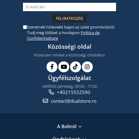
Szeretnék hírlevelet kapni az üzlet promócióiról.
Tudj meg többet a honlapon
Politica de
Confidentialitate
Közösségi oldal
Kövessen minket a közösségi oldalakon
Ügyfélszolgálat
Hétfőtől péntekig, 09:00 - 17:00
+40215552590
contact@dualstore.ro
A Boltról