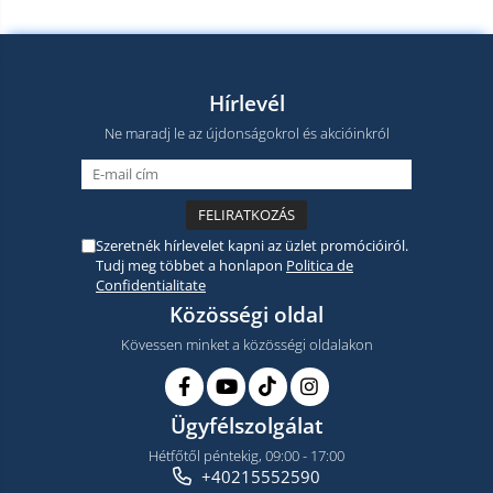
Hírlevél
Ne maradj le az újdonságokrol és akcióinkról
Szeretnék hírlevelet kapni az üzlet promócióiról.
Tudj meg többet a honlapon
Politica de
Confidentialitate
Közösségi oldal
Kövessen minket a közösségi oldalakon
Ügyfélszolgálat
Hétfőtől péntekig, 09:00 - 17:00
+40215552590