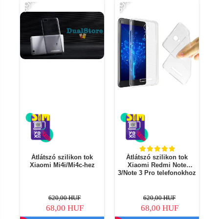
-89%
-89%
-8
Átlátszó szilikon tok
Átlátszó szilikon tok
Xiaomi Mi4i/Mi4c-hez
Xiaomi Redmi Note
3/Note 3 Pro telefonokhoz
620,00 HUF
620,00 HUF
68,00 HUF
68,00 HUF