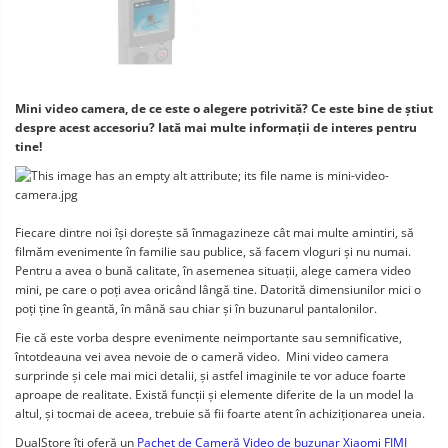
Mini video camera, de ce este o alegere potrivită? Ce este bine de știut 
despre acest accesoriu? Iată mai multe informații de interes pentru 
tine!
Fiecare dintre noi își dorește să înmagazineze cât mai multe amintiri, să 
filmăm evenimente în familie sau publice, să facem vloguri și nu numai. 
Pentru a avea o bună calitate, în asemenea situații, alege camera video 
mini, pe care o poți avea oricând lângă tine. Datorită dimensiunilor mici o 
poți ține în geantă, în mână sau chiar și în buzunarul pantalonilor.
Fie că este vorba despre evenimente neimportante sau semnificative, 
întotdeauna vei avea nevoie de o cameră video.  Mini video camera 
surprinde și cele mai mici detalii, și astfel imaginile te vor aduce foarte 
aproape de realitate. Există funcții și elemente diferite de la un model la 
altul, și tocmai de aceea, trebuie să fii foarte atent în achiziționarea uneia.
DualStore îți oferă un 
Pachet de Cameră Video de buzunar Xiaomi FIMI 