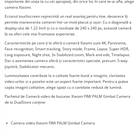
importante din viața ta cu cei apropiați, din orice loc în care te-ai afla, alege 
camera Xiaomi.
Ecranul touchscreen reprezintă un real avantaj pentru tine, deoarece îți 
permite manevrarea camerei într-un mod placut și ușor. Cu o diagonală a 
display-ului de 1.22 Inch și cu o rezoluție de 240 x 240 px, această cameră 
îți va oferi cele mai frumoase experiențe.
Caracteristicile pe care ți le oferă o cameră Xiaomi sunt 4K, Panorama, 
Face recognition, Smart tracking, Story mode, Frame, Lapse, Super HDR, 
Long exposure, Night shot, 3x Stabilized zoom, Mark and edit, Timelapse. 
Dar o asemenea camera oferă și caracteristici speciale, precum: 5-way 
joystick, Stabilizator mecanic.
Luminozitatea contribuie la o calitate foarte bună a imaginii, claritatea 
video-urilor și a pozelor este un aspect foarte important. Pentru a putea 
capta imagini calitative, alege spații cu o cantitate redusă de lumină.
Pachetul de Cameră video de buzunar Xiaomi FIMI PALM Gimbal Camera 
de la DualStore conține:
Camera video Xiaomi FIMI PALM Gimbal Camera