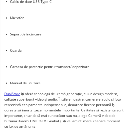
Cablu de date USB Type-C
Microfon
Suport de încărcare
Coarda
Carcasa de protecție pentru transport/ depozitare
Manual de utilizare
DualStore
 îți oferă tehnologii de ultimă generație, cu un design modern, 
calitate superioară video și audio. În zilele noastre, camerele audio și foto 
reprezintă echipamente indispensabile, deoarece fiecare persoană își 
dorește să imortalizeze momentele importante. Calitatea și rezistența sunt 
importante, chiar dacă ești cunoscător sau nu, alege Cameră video de 
buzunar Xiaomi FIMI PALM Gimbal și îți vei aminti mereu fiecare moment 
cu lux de amănunte.