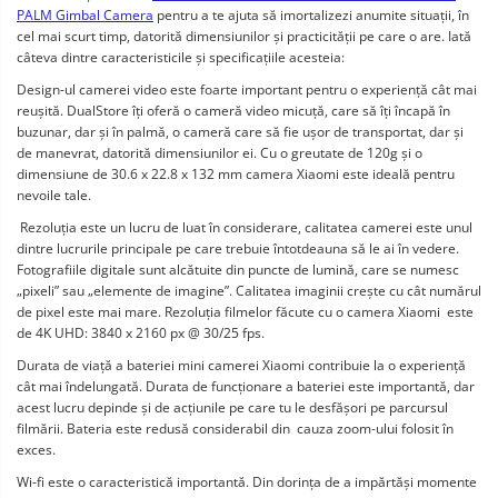
PALM Gimbal Camera
 pentru a te ajuta să imortalizezi anumite situații, în 
cel mai scurt timp, datorită dimensiunilor și practicității pe care o are. Iată 
câteva dintre caracteristicile și specificațiile acesteia:
Design-ul camerei video este foarte important pentru o experiență cât mai 
reușită. DualStore îți oferă o cameră video micuță, care să îți încapă în 
buzunar, dar și în palmă, o cameră care să fie ușor de transportat, dar și 
de manevrat, datorită dimensiunilor ei. Cu o greutate de 120g și o 
dimensiune de 30.6 x 22.8 x 132 mm camera Xiaomi este ideală pentru 
nevoile tale.
 Rezoluția este un lucru de luat în considerare, calitatea camerei este unul 
dintre lucrurile principale pe care trebuie întotdeauna să le ai în vedere. 
Fotografiile digitale sunt alcătuite din puncte de lumină, care se numesc 
„pixeli” sau „elemente de imagine”. Calitatea imaginii crește cu cât numărul 
de pixel este mai mare. Rezoluția filmelor făcute cu o camera Xiaomi  este 
de 4K UHD: 3840 x 2160 px @ 30/25 fps.
Durata de viață a bateriei mini camerei Xiaomi contribuie la o experiență 
cât mai îndelungată. Durata de funcționare a bateriei este importantă, dar 
acest lucru depinde și de acțiunile pe care tu le desfășori pe parcursul 
filmării. Bateria este redusă considerabil din  cauza zoom-ului folosit în 
exces.
Wi-fi este o caracteristică importantă. Din dorința de a impărtăși momente 