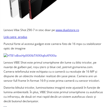
Lenovo Vibe Shot Z90-7 in stoc doar pe
www.dualstore.ro
Link catre produs
Punctul forte al acestui gadget este camera foto de 16 mpx cu stabilizator
optic de imagine
Lenovo VIBE Shot este primul smartphone din lume cu blitz tricolor, pe
nuanțe de galben pal, roșu șters și blue ciel, potrivit gsmarena.com.
Camera telefonului este echipata cu o cameră cu rezoluție de 16 MP și
dispune de un obiectiv modular realizat din șase piese. Camera are un
senzor full frame în format 16:9 și este prima cameră cu senzor tricolori.
Datorita blitului tricolor, luminozitatea imaginii este ajustată în funcție de
lumina ambientală. În plus, VIBE Shot este primul smartphone cu autofocus
cu infraroșu, de două ori mai rapid decât un sistem autofocus clasic și
decât butonul declanșator.