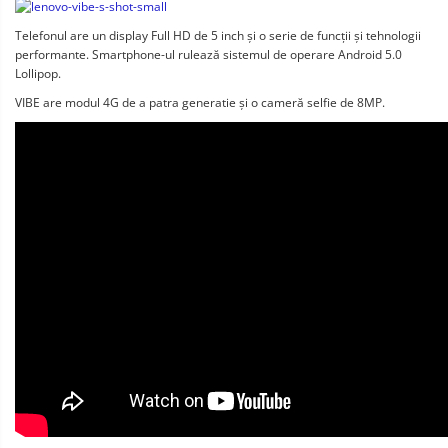
Telefonul are un display Full HD de 5 inch și o serie de funcții și tehnologii
performante. Smartphone-ul rulează sistemul de operare Android 5.0
Lollipop.
VIBE are modul 4G de a patra generatie și o cameră selfie de 8MP.