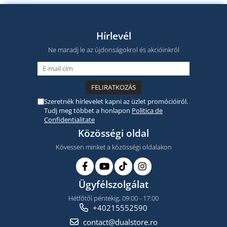
Hírlevél
Ne maradj le az újdonságokrol és akcióinkról
Szeretnék hírlevelet kapni az üzlet promócióiról.
Tudj meg többet a honlapon
Politica de
Confidentialitate
Közösségi oldal
Kövessen minket a közösségi oldalakon
Ügyfélszolgálat
Hétfőtől péntekig, 09:00 - 17:00
+40215552590
contact@dualstore.ro