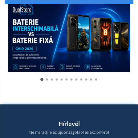
Hírlevél
Ne maradj le az újdonságokrol és akcióinkról