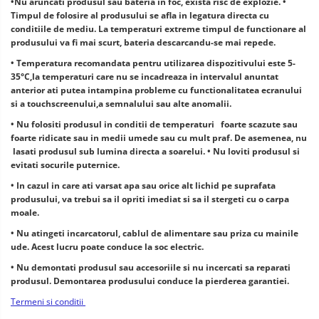
•
Nu aruncati produsul sau bateria in foc, exista risc de explozie. •
Timpul de folosire al produsului se afla in legatura directa cu
conditiile de mediu. La temperaturi extreme timpul de functionare al
produsului va fi mai scurt, bateria descarcandu-se mai repede.
•
Temperatura recomandata pentru utilizarea dispozitivului este 5-
35°C,la temperaturi care nu se incadreaza in intervalul anuntat
anterior ati putea intampina probleme cu functionalitatea ecranului
si a touchscreenului,a semnalului sau alte anomalii.
• Nu folositi produsul in conditii de temperaturi foarte scazute sau
foarte ridicate sau in medii umede sau cu mult praf. De asemenea, nu
lasati produsul sub lumina directa a soarelui. • Nu loviti produsul si
evitati socurile puternice.
• In cazul in care ati varsat apa sau orice alt lichid pe suprafata
produsului, va trebui sa il opriti imediat si sa il stergeti cu o carpa
moale.
• Nu atingeti incarcatorul, cablul de alimentare sau priza cu mainile
ude. Acest lucru poate conduce la soc electric.
• Nu demontati produsul sau accesoriile si nu incercati sa reparati
produsul. Demontarea produsului conduce la pierderea garantiei.
Termeni si conditii