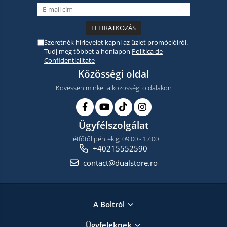
Szeretnék hírlevelet kapni az üzlet promócióiról.
Tudj meg többet a honlapon
Politica de
Confidentialitate
Közösségi oldal
Kövessen minket a közösségi oldalakon
Ügyfélszolgálat
Hétfőtől péntekig, 09:00 - 17:00
+40215552590
contact@dualstore.ro
A Boltról
Ügyfeleknek