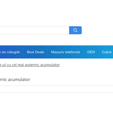
k és robogók
Best Deals
Masszív telefonok
iSEN
Cubot
-ul cu cel mai puternic acumulator
rnic acumulator