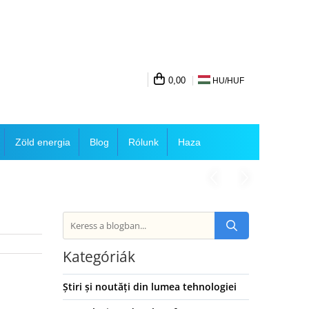
0,00
HU/
HUF
Zöld energia
Blog
Rólunk
Haza
Kategóriák
Știri și noutăți din lumea tehnologiei