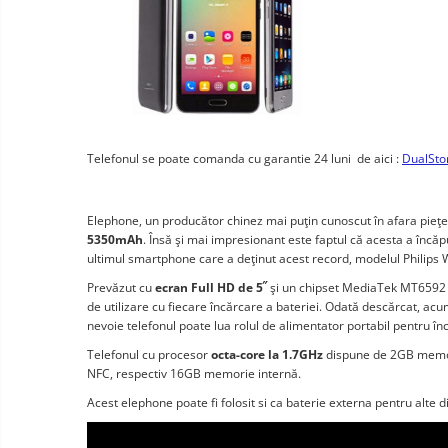
Okos autó tükrök kamerával
Vezeték nélküli térfigyelő
kamerák
Mini videokamera
Térfigyelő kamera tartozékok
Vezetékes fejhallgató
Telefonul se poate comanda cu garantie 24 luni de aici :
DualStor
Professzionális fejhallgató
Vezeték nélküli fejhallgató
Elephone, un producător chinez mai puţin cunoscut în afara pieţe
5350mAh
. Însă şi mai impresionant este faptul că acesta a înc
Okosórák és fitnesz karkötők
ultimul smartphone care a deţinut acest record, modelul Phili
Fitness karkötők
Elektromos
Prevăzut cu
ecran Full HD de 5˝
robogók
şi un chipset MediaTek MT6592 c
Okosóra
de utilizare cu fiecare încărcare a bateriei. Odată descărcat, acu
és
Elektromos
nevoie telefonul poate lua rolul de alimentator portabil pentru î
tartozékok
Tartozékok okosóra
bicikli
Telefonul cu procesor
octa-core la 1.7GHz
dispune de 2GB memori
Elektromos robogók
NFC, respectiv 16GB memorie internă.
Robogó alkatrészek és
Acest elephone poate fi folosit si ca baterie externa pentru alte d
tartozékok
Gadgets