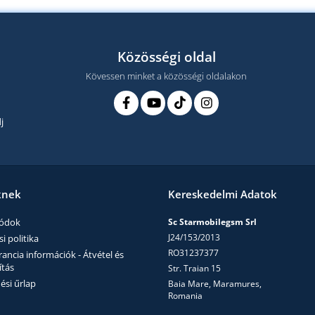
Közösségi oldal
Kövessen minket a közösségi oldalakon
j
knek
Kereskedelmi Adatok
módok
Sc Starmobilegsm Srl
J24/153/2013
i politika
RO31237377
ncia információk - Átvétel és
ítás
Str. Traian 15
ési űrlap
Baia Mare, Maramures,
Romania