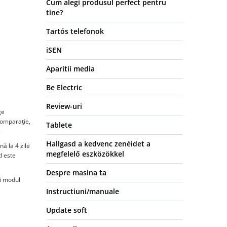
Cum alegi produsul perfect pentru
tine?
Tartós telefonok
iSEN
Aparitii media
Be Electric
Review-uri
ge
comparaţie,
Tablete
.
Hallgasd a kedvenc zenéidet a
ă la 4 zile
megfelelő eszközökkel
d este
Despre masina ta
i modul
Instructiuni/manuale
Update soft