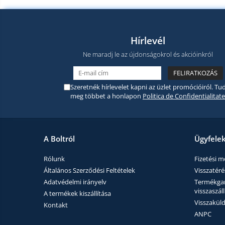
Hírlevél
Ne maradj le az újdonságokrol és akcióinkról
Szeretnék hírlevelet kapni az üzlet promócióiról. Tud
meg többet a honlapon
Politica de Confidentialitate
A Boltról
Ügyfele
Rólunk
Fizetési 
Általános Szerződési Feltételek
Visszatérés
Adatvédelmi irányelv
Termékgara
visszaszáll
A termékek kiszállítása
Visszaküld
Kontakt
ANPC