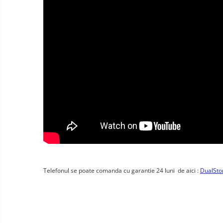
Smart Home
Személyi ápolási termékek
Gadgets tartozék
Kamerás drónok
Külső akkumulátor
Az autó tartozékai
Lifestyle
Hordozható hangszórók
Vonalkód olvasók
Hordozható elektromos
állomások és napelemek
Telefonul se poate comanda cu garantie 24 luni de aici :
DualStor
Napelemek
Elektromos járműtöltő
állomások
Android médialejátszó
TV Box
Újrazárt