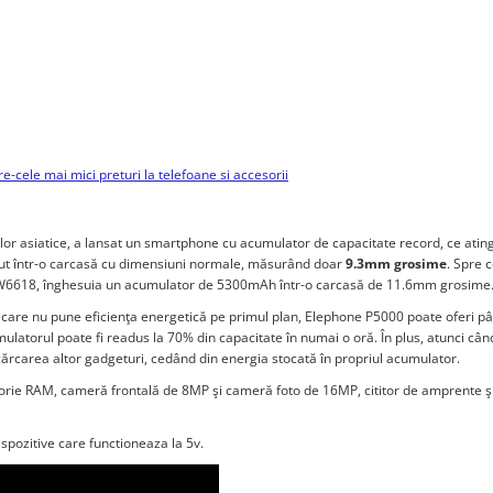
e-cele mai mici preturi la telefoane si accesorii
lor asiatice, a lansat un smartphone cu acumulator de capacitate record, ce atin
ăput într-o carcasă cu dimensiuni normale, măsurând doar
9.3mm grosime
. Spre 
ps W6618, înghesuia un acumulator de 5300mAh într-o carcasă de 11.6mm grosime
are nu pune eficienţa energetică pe primul plan, Elephone P5000 poate oferi pân
mulatorul poate fi readus la 70% din capacitate în numai o oră. În plus, atunci cân
ncărcarea altor gadgeturi, cedând din energia stocată în propriul acumulator.
e RAM, cameră frontală de 8MP şi cameră foto de 16MP, cititor de amprente ş
ispozitive care functioneaza la 5v.