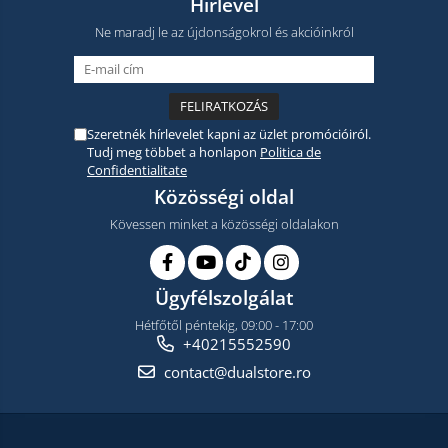
Hírlevél
Ne maradj le az újdonságokrol és akcióinkról
Szeretnék hírlevelet kapni az üzlet promócióiról.
Tudj meg többet a honlapon
Politica de
Confidentialitate
Közösségi oldal
Kövessen minket a közösségi oldalakon
Ügyfélszolgálat
Hétfőtől péntekig, 09:00 - 17:00
+40215552590
contact@dualstore.ro