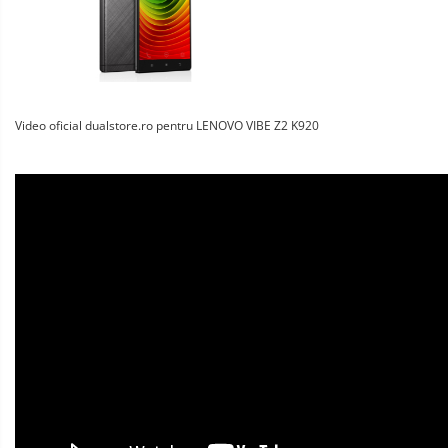
Video oficial dualstore.ro pentru LENOVO VIBE Z2 K920