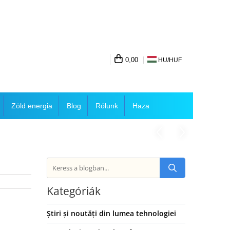
0,00
HU/
HUF
Zöld energia
Blog
Rólunk
Haza
Kategóriák
Știri și noutăți din lumea tehnologiei