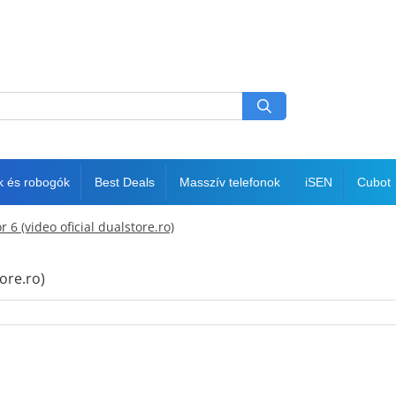
k és robogók
Best Deals
Masszív telefonok
iSEN
Cubot
6 (video oficial dualstore.ro)
ore.ro)