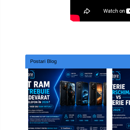
Smart Home
Személyi ápolási termékek
Gadgets tartozék
Kamerás drónok
Külső akkumulátor
Az autó tartozékai
Lifestyle
Postari Blog
Hordozható hangszórók
Vonalkód olvasók
Hordozható elektromos
állomások és napelemek
Napelemek
Elektromos járműtöltő
állomások
Android médialejátszó
TV Box
Újrazárt