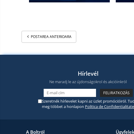
termékek
Miracast
Érintésmentes
Tartozék
hőmérők
Robotporszívók,
alkatrészek
POSTAREA ANTERIOARA
és
Pótalkatrészek és kiegészítők
tartozékok
Telefon tartozékok
Telefon alkatrészek
Hírlevél
Ne maradj le az újdonságokrol és akcióinkról
Szeretnék hírlevelet kapni az üzlet promócióiról. Tud
meg többet a honlapon
Politica de Confidentialitate
A Boltról
Ügyfele