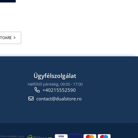
ATOARE
Ügyfélszolgálat
Hétfőtől péntekig, 09:00 - 17:00
+40215552590
contact@dualstore.ro