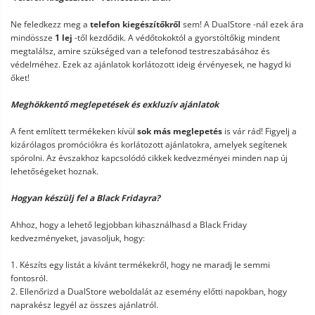
Ne feledkezz meg a
telefon kiegészítőkről
sem! A DualStore -nál ezek ára
mindössze
1 lej
-től kezdődik. A védőtokoktól a gyorstöltőkig mindent
megtalálsz, amire szükséged van a telefonod testreszabásához és
védelméhez. Ezek az ajánlatok korlátozott ideig érvényesek, ne hagyd ki
őket!
Meghökkentő meglepetések és exkluzív ajánlatok
A fent említett termékeken kívül
sok más meglepetés
is vár rád! Figyelj a
kizárólagos promóciókra és korlátozott ajánlatokra, amelyek segítenek
spórolni. Az évszakhoz kapcsolódó cikkek kedvezményei minden nap új
lehetőségeket hoznak.
Hogyan készülj fel a Black Fridayra?
Ahhoz, hogy a lehető legjobban kihasználhasd a Black Friday
kedvezményeket, javasoljuk, hogy:
1. Készíts egy listát a kívánt termékekről, hogy ne maradj le semmi
fontosról.
2. Ellenőrizd a DualStore weboldalát az esemény előtti napokban, hogy
naprakész legyél az összes ajánlatról.