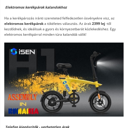
Elektromos kerékpárok kalandokhoz
Ha a kerékpározás iránti szereteted felfedezetlen ösvényekre visz, az
elektromos kerékpárok
a tökéletes választás. Az árak
2399 lej
-től
kezdődnek, és ideálisak a gyors és környezetbarát közlekedéshez. Egy
elektromos kerékpárral minden túra kalanddá válik!
Telefon kiegészítők - verhetetlen árak