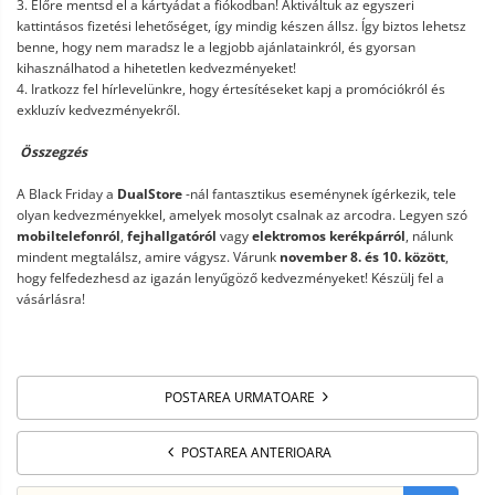
3. Előre mentsd el a kártyádat a fiókodban! Aktiváltuk az egyszeri
kattintásos fizetési lehetőséget, így mindig készen állsz. Így biztos lehetsz
benne, hogy nem maradsz le a legjobb ajánlatainkról, és gyorsan
kihasználhatod a hihetetlen kedvezményeket!
4. Iratkozz fel hírlevelünkre, hogy értesítéseket kapj a promóciókról és
exkluzív kedvezményekről.
Összegzés
A Black Friday a
DualStore
-nál fantasztikus eseménynek ígérkezik, tele
olyan kedvezményekkel, amelyek mosolyt csalnak az arcodra. Legyen szó
mobiltelefonról
,
fejhallgatóról
vagy
elektromos kerékpárról
, nálunk
mindent megtalálsz, amire vágysz. Várunk
november 8. és 10. között
,
hogy felfedezhesd az igazán lenyűgöző kedvezményeket! Készülj fel a
vásárlásra!
POSTAREA URMATOARE
POSTAREA ANTERIOARA