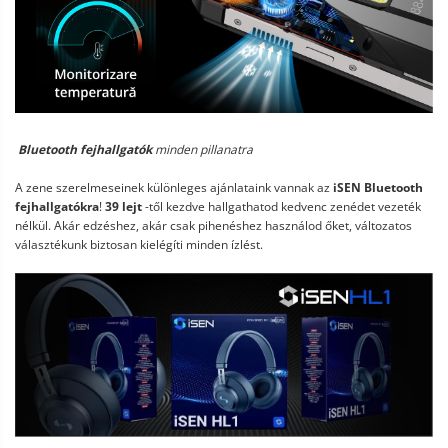
Bluetooth fejhallgatók
minden pillanatra
A zene szerelmeseinek különleges ajánlataink vannak az
iSEN Bluetooth
fejhallgatókra
!
39 lejt
-től kezdve hallgathatod kedvenc zenédet vezeték
nélkül. Akár edzéshez, akár csak pihenéshez használod őket, változatos
választékunk biztosan kielégíti minden ízlést.