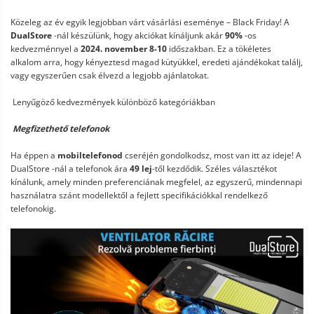
Közeleg az év egyik legjobban várt vásárlási eseménye – Black Friday! A
DualStore
-nál készülünk, hogy akciókat kínáljunk akár
90%
-os
kedvezménnyel a
2024. november 8-10
időszakban. Ez a tökéletes
alkalom arra, hogy kényeztesd magad kütyükkel, eredeti ajándékokat találj,
vagy egyszerűen csak élvezd a legjobb ajánlatokat.
Lenyűgöző kedvezmények különböző kategóriákban
Megfizethető telefonok
Ha éppen a
mobiltelefonod
cseréjén gondolkodsz, most van itt az ideje! A
DualStore -nál a telefonok ára
49 lej
-től kezdődik. Széles választékot
kínálunk, amely minden preferenciának megfelel, az egyszerű, mindennapi
használatra szánt modellektől a fejlett specifikációkkal rendelkező
telefonokig.