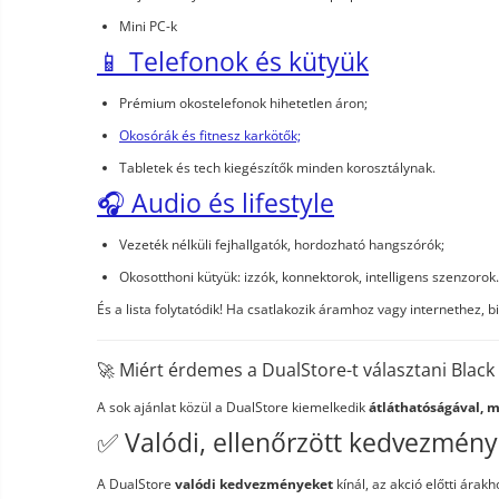
Mini PC-k
📱 Telefonok és kütyük
Prémium okostelefonok hihetetlen áron;
Okosórák és fitnesz karkötők;
Tabletek és tech kiegészítők minden korosztálynak.
🎧 Audio és lifestyle
Vezeték nélküli fejhallgatók, hordozható hangszórók;
Okosotthoni kütyük: izzók, konnektorok, intelligens szenzorok.
És a lista folytatódik! Ha csatlakozik áramhoz vagy internethez, 
🚀 Miért érdemes a DualStore-t választani Black
A sok ajánlat közül a DualStore kiemelkedik
átláthatóságával, 
✅ Valódi, ellenőrzött kedvezmén
A DualStore
valódi kedvezményeket
kínál, az akció előtti árakh