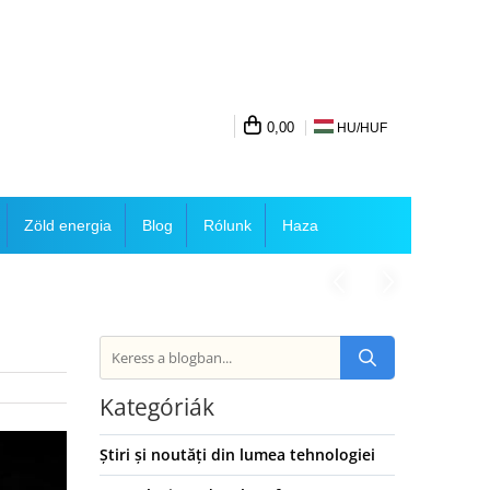
0,00
HU/
HUF
Zöld energia
Blog
Rólunk
Haza
Kategóriák
Știri și noutăți din lumea tehnologiei