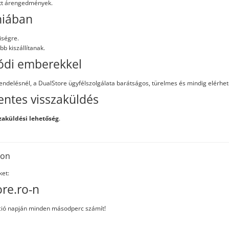
ött árengedmények.
niában
iségre.
 kiszállítanak.
lódi emberekkel
endelésnél, a DualStore ügyfélszolgálata barátságos, türelmes és mindig elérhet
entes visszaküldés
zaküldési lehetőség
.
don
ket:
ore.ro-n
akció napján minden másodperc számít!