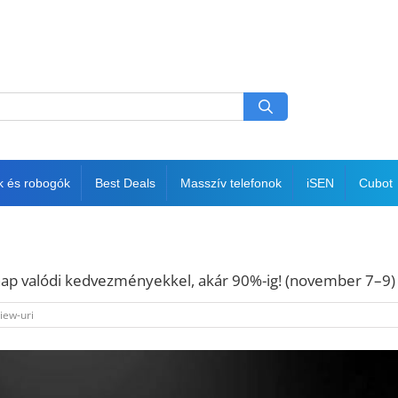
k és robogók
Best Deals
Masszív telefonok
iSEN
Cubot
t nap valódi kedvezményekkel, akár 90%-ig! (november 7–9)
iew-uri