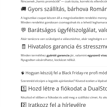
Nincsenek „hamis promóciók” — csak tiszta, korrekt és ellenőrz
🚚 Gyors szállítás, bárhova Romá
A logisztikai csapat készen áll a megnövekedett rendelési menny
Minden rendelést gondosan csomagolnak és a lehető leghamarabb
💬 Barátságos ügyfélszolgálat, va
Akár tanácsra van szükséged a választáshoz, akár segítségre a r
🧾 Hivatalos garancia és stresszm
Minden termékhez
gyártói garancia
jár, valamint
egyszerű viss
Nyugodtan vásárolhatsz, kockázat nélkül.
🧠 Hogyan készülj fel a Black Friday-re profi mó
Szeretnéd elcsípni a legjobb ajánlatokat? Kövesd ezeket a lépése
1️⃣ Hozd létre a fiókodat a DualSt
Készítsd el időben a fiókodat és add meg a szállítási címet. Az 
2️⃣ Iratkozz fel a hírlevélre