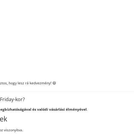
biztos, hogy lesz rá kedvezmény! 😄
 Friday-kor?
megbízhatóságával és valódi vásárlási élményével
.
yek
oz viszonyítva.