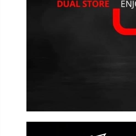
Smart Home
Személyi ápolási termékek
Gadgets tartozék
Kamerás drónok
Külső akkumulátor
Az autó tartozékai
Lifestyle
Hordozható hangszórók
Vonalkód olvasók
Hordozható elektromos
állomások és napelemek
Napelemek
Elektromos járműtöltő
állomások
Android médialejátszó
TV Box
Újrazárt