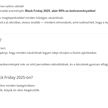
mai valóra válnak!
gvártabb eseményét:
Black Friday 2025
,
akár 90%-os kedvezményekkel
.
és meglepetésekkel minden hűséges vásárlónak.
ed a jó akciókat, olvass tovább — mindent elmondunk, amit tudnod kell, hogy a l
?
tart.
ányt, hogy minden vásárlónak legyen ideje elcsípni a kívánt ajánlatokat.
kedvezmények már az első percekben aktiválódnak, és a készletek gyorsan elfog
ck Friday 2025-ön?
ékre minden kategóriában:
iók, kütyük és okos kiegészítők.