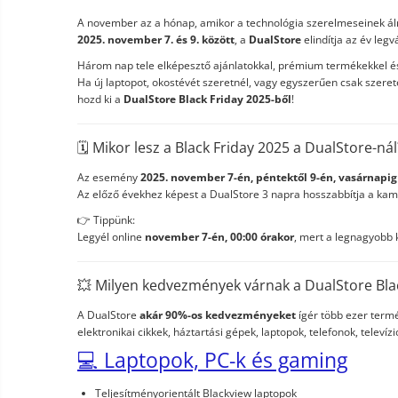
A november az a hónap, amikor a technológia szerelmeseinek ál
2025. november 7. és 9. között
, a
DualStore
elindítja az év le
Három nap tele elképesztő ajánlatokkal, prémium termékekkel 
Ha új laptopot, okostévét szeretnél, vagy egyszerűen csak szeret
hozd ki a
DualStore Black Friday 2025-ből
!
🗓️ Mikor lesz a Black Friday 2025 a DualStore-nál
Az esemény
2025. november 7-én, péntektől 9-én, vasárnapig
Az előző évekhez képest a DualStore 3 napra hosszabbítja a kamp
👉 Tippünk:
Legyél online
november 7-én, 00:00 órakor
, mert a legnagyobb 
💥 Milyen kedvezmények várnak a DualStore Bla
A DualStore
akár 90%-os kedvezményeket
ígér több ezer term
elektronikai cikkek, háztartási gépek, laptopok, telefonok, televíz
💻 Laptopok, PC-k és gaming
Teljesítményorientált Blackview laptopok