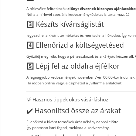
A hírlevélre feliratkozók
előnyt élveznek bizonyos ajánlatokho
Néha a hírlevél speciális kedvezménykódokat is tartalmaz. 😉
3️⃣ Készíts kívánságlistát
Jegyezd fel a kívánt termékeket és mentsd el a fiókodba. Így kö
4️⃣ Ellenőrizd a költségvetésed
Győződj meg róla, hogy a pénzeszközök és a kártyád készen áll. 
5️⃣ Lépj fel az oldalra éjfélkor
A legnagyobb kedvezmények november 7-én 00:00-kor indulnak.
Ha időben online vagy, elcsípheted a „villám” ajánlatokat.
💡 Hasznos tippek okos vásárláshoz
✔️ Hasonlítsd össze az árakat
Ellenőrizd a kívánt termékek árát néhány nappal előtte.
Így pontosan látni fogod, mekkora a kedvezmény.