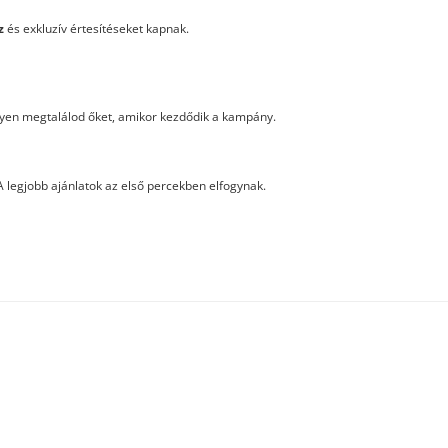
z
és exkluzív értesítéseket kapnak.
nnyen megtalálod őket, amikor kezdődik a kampány.
A legjobb ajánlatok az első percekben elfogynak.