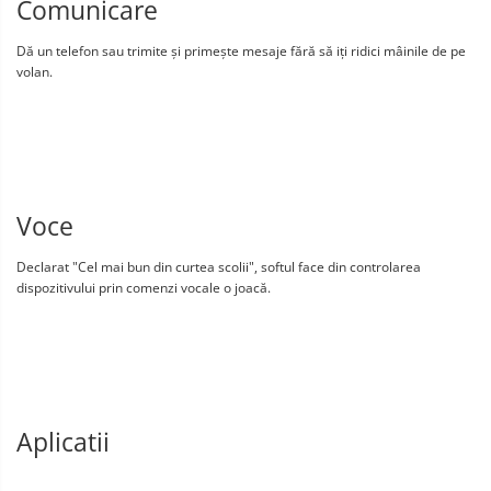
Comunicare
Dă un telefon sau trimite și primește mesaje fără să iți ridici mâinile de pe
volan.
Voce
Declarat "Cel mai bun din curtea scolii", softul face din controlarea
dispozitivului prin comenzi vocale o joacă.
Aplicatii