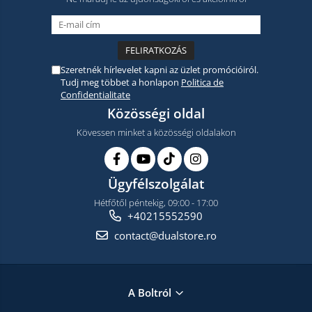
Szeretnék hírlevelet kapni az üzlet promócióiról.
Tudj meg többet a honlapon
Politica de
Confidentialitate
Közösségi oldal
Kövessen minket a közösségi oldalakon
Ügyfélszolgálat
Hétfőtől péntekig, 09:00 - 17:00
+40215552590
contact@dualstore.ro
A Boltról