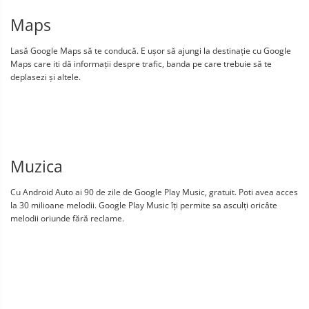
Maps
Lasă Google Maps să te conducă. E ușor să ajungi la destinație cu Google
Maps care iti dă informații despre trafic, banda pe care trebuie să te
deplasezi și altele.
Muzica
Cu Android Auto ai 90 de zile de Google Play Music, gratuit. Poti avea acces
la 30 milioane melodii. Google Play Music îți permite sa asculți oricâte
melodii oriunde fără reclame.