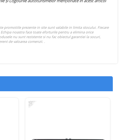
e și Logourile autoturismelor menționate în acest articol
-12%
-15%