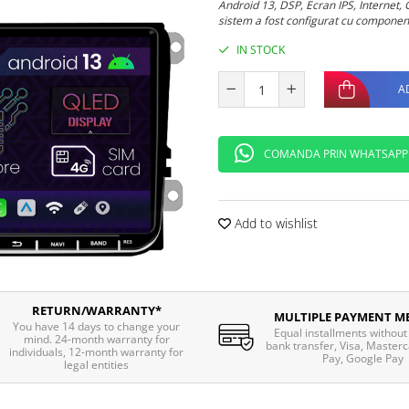
Android 13, DSP, Ecran IPS, Internet, 
sistem a fost configurat cu component
IN STOCK
A
COMANDA PRIN WHATSAPP
Add to wishlist
RETURN/WARRANTY*
MULTIPLE PAYMENT M
You have 14 days to change your
Equal installments without 
mind. 24-month warranty for
bank transfer, Visa, Masterc
individuals, 12-month warranty for
Pay, Google Pay
legal entities