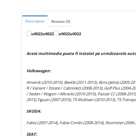
Vacuum
Camera drones
cleaners,
parts
Power bank
Parts
and
&
Description
Reviews
(0)
Auto accessories
accessories
accessories
Lifestyle
Portable speakers
Bare cod readers
Acest multimedia poate fi instalat pe următoarele aut
TV Box
Miracast
Volkswagen:
Accessories
Amarok (2010-2015), Beetle (2011-2015), Bora (Jetta) (2005-2015
R / Variant / Estate / Cabriolet) (2008-2013), Golf Plus (2004-2
Phone parts
/ Sedan / Wagon / Alltrack) (2010-2015), Passat CC (2008-20
Phone accessories
2015),Tiguan (2007-2015), T5 Multivan (2010-2013), T5 Transpo
SKODA:
Fabia (2007-2014), Fabia Combi (2008-2014), Roomster (2006-2
SEAT: