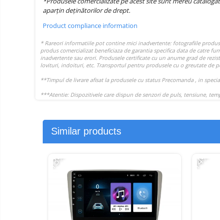
*Produsele comercializate pe acest site sunt mereu catalogat
aparțin deținătorilor de drept.
Product compliance information
Similar products
-13%
-14%