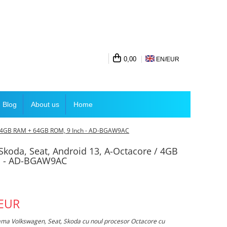
0,00
EN/
EUR
Blog
About us
Home
e / 4GB RAM + 64GB ROM, 9 Inch - AD-BGAW9AC
Skoda, Seat, Android 13, A-Octacore / 4GB
h - AD-BGAW9AC
 EUR
ama Volkswagen, Seat, Skoda cu noul procesor Octacore cu