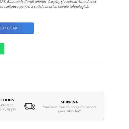
GPS, Bluetooth, Carkit telefon, Carplay şi Android Auto. Acest
e calitative pentru a satisface orice nevoie tehnologică.
DD TO CART
ETHODS
SHIPPING
interest,
You have free shipping for orders
ard, Apple
over 1499 lei*