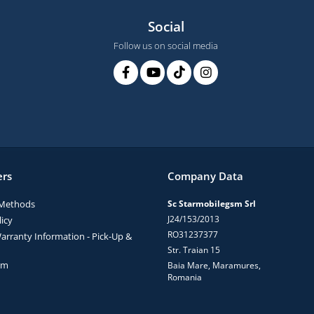
Social
Follow us on social media
rs
Company Data
Methods
Sc Starmobilegsm Srl
J24/153/2013
icy
RO31237377
arranty Information - Pick-Up &
Str. Traian 15
rm
Baia Mare, Maramures,
Romania