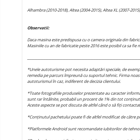
Alhambra (2010-2018), Altea (2004-2015), Altea XL (2007-2015
Observatii:
Daca masina este predispusa cu o camera originala din fabri
Masiniile cu an de fabricatie peste 2016 este posibil ca sa fi
________________________________________________________________________
*Unele autoturisme pot necesita adaptări speciale, de exemplu
remedia pe parcurs împreună cu suportul tehnic. Firma noast
autoturismul în caz, indiferent de decizia clientului.
*Toate fotografiile produselor prezentate au caracter informat
sunt rar întâlnite, probabil un procent de 1% din tot conținutu
Aceste aspecte se pot discuta de altfel când o să fiți contact
*Conținutul pachetului poate fi de altfel modificat de către 
*Platformele Android sunt recomandate iubitorilor de tehnolog