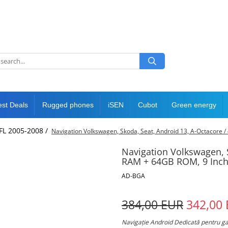
est Deals
Rugged phones
iSEN
Cubot
Green energy
NFL 2005-2008 /
Navigation Volkswagen, Skoda, Seat, Android 13, A-Octacor
Navigation Volkswagen, 
RAM + 64GB ROM, 9 Inc
AD-BGA
384,00 EUR
342,00
Navigație Android Dedicată pentru g