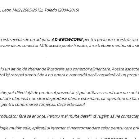
), Leon Mk2 (2005-2012), Toledo (2004-2015)
ca este nevoie de un adaptor
AD-BGCWCOEM
pentru preluarea acesteia sau 
e nevoie de un conector MIB, acesta poate fi inclus, insa trebuie mentionat i
______________________________
 un alt tip de chenar de încadrare sau conector alimentare. Aceste aspecte se
ră își rezervă dreptul de a nu onora o comandă dacă consideră că un produs
iv, pot diferi față de produsul prezentat și pot arăta accesorii care nu sunt i
l site-ului, însă numărul de produse oferite este mare, iar operatorii nu fac 
at pentru confirmarea comenzii, daca este cazul.
producător fără să anunțe. Pentru mai multe detalii vă rugăm să ne contactați
ie multimedia, aplicații și internet și nerecomandate celor pentru care princ