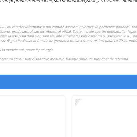
e drept produse aftermarket, sub brandul înregistrat „AUTODROP”. Branduril
-31%