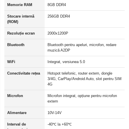
Memorie RAM
8GB DDR4
Stocare internă
256GB DDR4
(ROM)
Rezoluție ecran
2000x1200P
Bluetooth
Bluetooth pentru apeluri, microfon, redare
muzică A2DP
WiFi
Integrat, versiunea 5.0
Conectivitate rețea
Hotspot telefonic, router extern, dongle
3/4G, CarPlay/Android Auto, slot pentru SIM
4G
Microfon
Microfon integrat, opțiune pentru microfon
extern
Alimentare
10V-14V
Interval de
-40℃ la +60℃