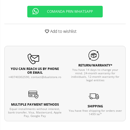
COMANDA PRIN WHATSAPP
Add to wishlist
RETURN/WARRANTY*
YOU CAN REACH US BY PHONE
You have 14 days to change your
OR EMAIL
mind. 24-month warranty for
individuals, 12-month warranty for
+40740302590,
contact@dualstore.ro
legal entities
MULTIPLE PAYMENT METHODS
SHIPPING
Equal installments without interest,
You have free shipping for orders over
bank transfer, Visa, Mastercard, Apple
1499 lei*
Pay, Google Pay