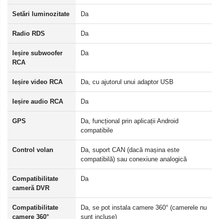
Setări luminozitate
Da
Radio RDS
Da
Ieșire subwoofer
Da
RCA
Ieșire video RCA
Da, cu ajutorul unui adaptor USB
Ieșire audio RCA
Da
GPS
Da, funcțional prin aplicații Android
compatibile
Control volan
Da, suport CAN (dacă mașina este
compatibilă) sau conexiune analogică
Compatibilitate
Da
cameră DVR
Compatibilitate
Da, se pot instala camere 360° (camerele nu
camere 360°
sunt incluse)