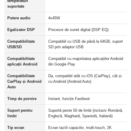
temperaturi
suportate
Putere audio
4x45W
Egalizator DSP
Procesor de sunet digital (DSP EQ)
Compatibilitate
Compatibil cu USB de până la 64GB, suport
USB/SD
SD prin adaptor USB
Compatibilitate
Compatibil cu majoritatea aplicațiilor Android
aplicații Android
din Google Play
Compatibilitate
Da, compatibil atât cu iOS (CarPlay), cât și
CarPlay și Android
cu Android (Android Auto)
Auto
Timp de pornire
Instant, funcție Fastboot
Suport pentru
Suportă peste 50 de limbi (inclusiv Română,
limbi
Engleză, Maghiară, Spaniolă, Italiană)
Tip ecran
Ecran tactil capacitiv, multi-touch, 2K