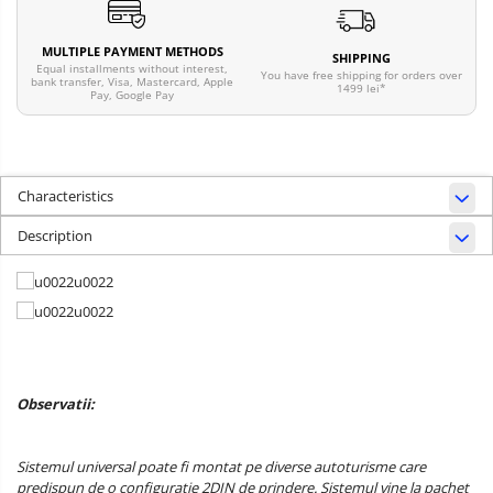
MULTIPLE PAYMENT METHODS
SHIPPING
Equal installments without interest,
You have free shipping for orders over
bank transfer, Visa, Mastercard, Apple
1499 lei*
Pay, Google Pay
Characteristics
Description
Observatii:
Sistemul universal poate fi montat pe diverse autoturisme care
predispun de o configurație 2DIN de prindere. Sistemul vine la pachet