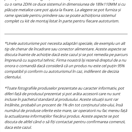
cu o rama 2DIN ce duce sistemul in dimensiunea de 189x110MM si cu
plăcuțe metalice care pot ajuta la fixare. La alegere se pot furniza și
rame speciale pentru prindere sau se poate achiziționa sistemul
complet cu kit de montaj listat în parte pentru fiecare autoturism.
______________________________________________________________________________________
*Unele autoturisme pot necesita adaptări speciale, de exemplu un alt
tip de chenar de încadrare sau conector alimentare. Aceste aspecte se
discuta înainte de achiziție dacă este cazul și se pot remedia pe parcurs
împreună cu suportul tehnic. Firma noastră își rezervă dreptul de a nu
onora o comandă dacă consideră că un produs nu este cel puțin 95%
compatibil și conform cu autoturismul în caz, indiferent de decizia
clientului.
*Toate fotografiile produselor prezentate au caracter informativ, pot
diferi față de produsul prezentat și pot arăta accesorii care nu sunt
incluse în pachetul standard al produsului. Aceste situații sunt rar
întâlnite, probabil un procent de 1% din tot conținutul site-ului, însă
numărul de produse oferite este mare, iar operatorii nu fac mereu față
la actualizarea informațiilor fiecărui produs. Aceste aspecte se pot
discuta de altfel când o să fiți contactat pentru confirmarea comenzii,
daca este cazul.