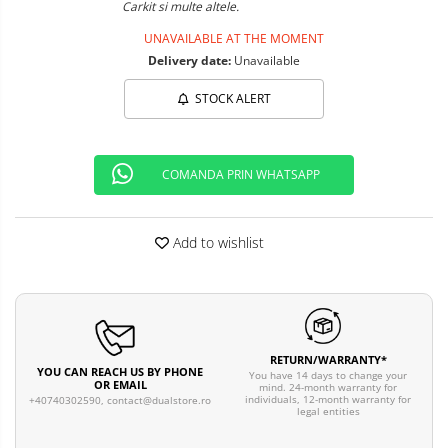
Carkit si multe altele.
UNAVAILABLE AT THE MOMENT
Delivery date:
Unavailable
STOCK ALERT
COMANDA PRIN WHATSAPP
Add to wishlist
RETURN/WARRANTY*
YOU CAN REACH US BY PHONE
You have 14 days to change your
OR EMAIL
mind. 24-month warranty for
individuals, 12-month warranty for
+40740302590,
contact@dualstore.ro
legal entities