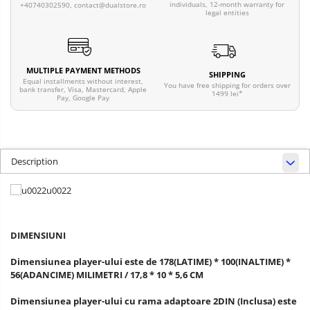
individuals, 12-month warranty for
+40740302590,
contact@dualstore.ro
legal entities
MULTIPLE PAYMENT METHODS
SHIPPING
Equal installments without interest,
You have free shipping for orders over
bank transfer, Visa, Mastercard, Apple
1499 lei*
Pay, Google Pay
Description
DIMENSIUNI
Dimensiunea player-ului este de
178(LATIME) * 100(INALTIME) *
56(ADANCIME) MILIMETRI / 17,8 * 10 * 5,6 CM
Dimensiunea player-ului cu rama adaptoare 2DIN (Inclusa) este