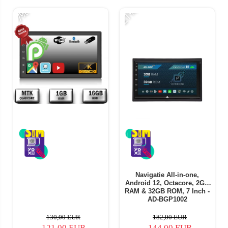
-21%
-7%
Navigatie All-in-one,
Android 12, Octacore, 2GB
RAM & 32GB ROM, 7 Inch -
AD-BGP1002
130,00 EUR
182,00 EUR
121,00 EUR
144,00 EUR