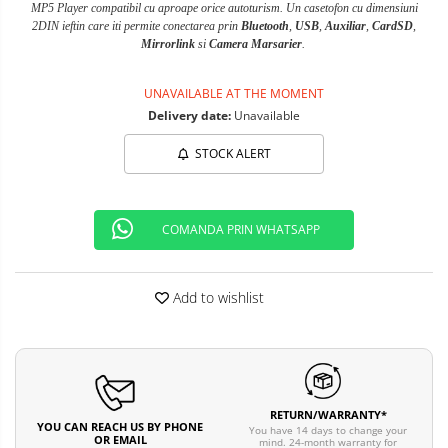
MP5 Player compatibil cu aproape orice autoturism. Un casetofon cu dimensiuni
2DIN ieftin care iti permite conectarea prin
Bluetooth
,
USB
,
Auxiliar
,
CardSD
,
Mirrorlink
si
Camera Marsarier
.
UNAVAILABLE AT THE MOMENT
Delivery date:
Unavailable
STOCK ALERT
COMANDA PRIN WHATSAPP
Add to wishlist
RETURN/WARRANTY*
YOU CAN REACH US BY PHONE
You have 14 days to change your
OR EMAIL
mind. 24-month warranty for