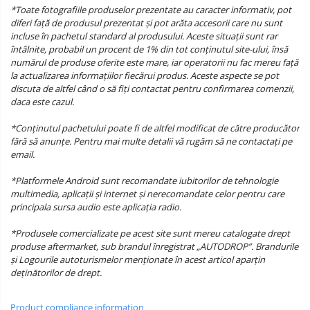
*Toate fotografiile produselor prezentate au caracter informativ, pot
diferi față de produsul prezentat și pot arăta accesorii care nu sunt
incluse în pachetul standard al produsului. Aceste situații sunt rar
întâlnite, probabil un procent de 1% din tot conținutul site-ului, însă
numărul de produse oferite este mare, iar operatorii nu fac mereu față
la actualizarea informațiilor fiecărui produs. Aceste aspecte se pot
discuta de altfel când o să fiți contactat pentru confirmarea comenzii,
daca este cazul.
*Conținutul pachetului poate fi de altfel modificat de către producător
fără să anunțe. Pentru mai multe detalii vă rugăm să ne contactați pe
email.
*Platformele Android sunt recomandate iubitorilor de tehnologie
multimedia, aplicații și internet și nerecomandate celor pentru care
principala sursa audio este aplicația radio.
*Produsele comercializate pe acest site sunt mereu catalogate drept
produse aftermarket, sub brandul înregistrat „AUTODROP”. Brandurile
și Logourile autoturismelor menționate în acest articol aparțin
deținătorilor de drept.
Product compliance information