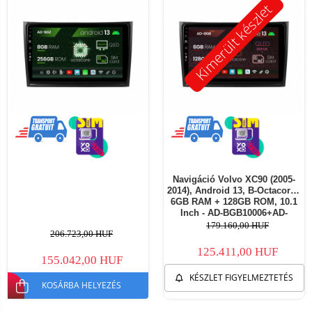
Kimerült készlet
Navigáció Volvo XC90 (2005-
2014), Android 13, B-Octacore /
6GB RAM + 128GB ROM, 10.1
Inch - AD-BGB10006+AD-
BGRKIT395
179.160,00 HUF
206.723,00 HUF
125.411,00 HUF
155.042,00 HUF
KÉSZLET FIGYELMEZTETÉS
KOSÁRBA HELYEZÉS