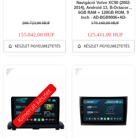
Navigáció Volvo XC90 (2002-
2014), Android 13, B-Octacore /
6GB RAM + 128GB ROM, 9
Inch - AD-BGB9006+AD-
BGRKIT404
206.723,00 HUF
179.160,00 HUF
155.042,00 HUF
125.411,00 HUF
KÉSZLET FIGYELMEZTETÉS
KÉSZLET FIGYELMEZTETÉS
-20%
-17%
Kimerült készlet