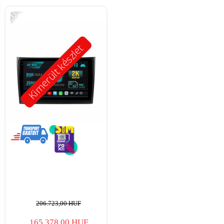
-20%
Kimerült készlet
206.723,00 HUF
165.378,00 HUF