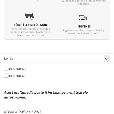
12 hónapos garancia jogi személyek
számára
TÖBBFÉLE FIZETÉSI MÓD
INGYENES
Kamatmentes egyenlő részletek,
Ingyenes szállítást kapsz 1499 lej
banki átutalás, Visa, Mastercard,
feletti rendelések esetén*
Apple Pay, Google Pay
Leírás
Acest multimedia poate fi instalat pe următoarele
autoturisme:
Nissan X-Trail 2007-2013