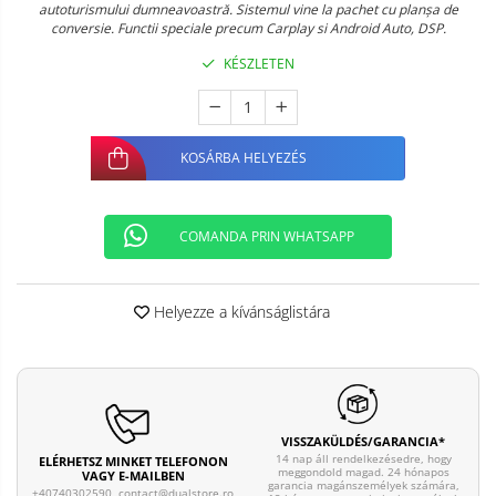
autoturismului dumneavoastră. Sistemul vine la pachet cu planșa de
conversie. Functii speciale precum Carplay si Android Auto, DSP.
KÉSZLETEN
KOSÁRBA HELYEZÉS
COMANDA PRIN WHATSAPP
Helyezze a kívánságlistára
VISSZAKÜLDÉS/GARANCIA*
14 nap áll rendelkezésedre, hogy
ELÉRHETSZ MINKET TELEFONON
meggondold magad. 24 hónapos
VAGY E-MAILBEN
garancia magánszemélyek számára,
+40740302590,
contact@dualstore.ro