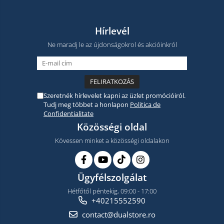
Hírlevél
Ne maradj le az újdonságokrol és akcióinkról
Szeretnék hírlevelet kapni az üzlet promócióiról.
Tudj meg többet a honlapon
Politica de
Confidentialitate
Közösségi oldal
Kövessen minket a közösségi oldalakon
Ügyfélszolgálat
Hétfőtől péntekig, 09:00 - 17:00
+40215552590
contact@dualstore.ro