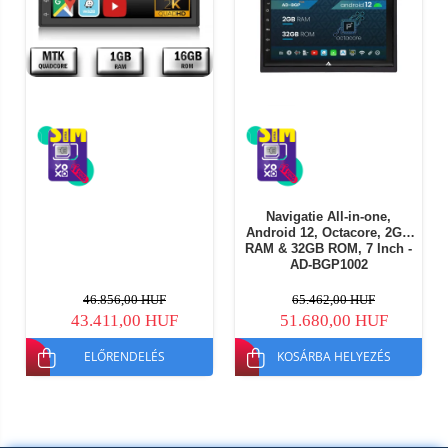
Navigatie All-in-one,
Android 12, Octacore, 2GB
RAM & 32GB ROM, 7 Inch -
AD-BGP1002
46.856,00 HUF
65.462,00 HUF
43.411,00 HUF
51.680,00 HUF
ELŐRENDELÉS
KOSÁRBA HELYEZÉS