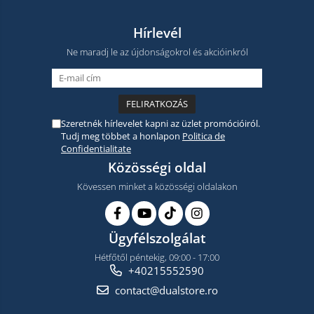
Hírlevél
Ne maradj le az újdonságokrol és akcióinkról
Szeretnék hírlevelet kapni az üzlet promócióiról.
Tudj meg többet a honlapon
Politica de
Confidentialitate
Közösségi oldal
Kövessen minket a közösségi oldalakon
Ügyfélszolgálat
Hétfőtől péntekig, 09:00 - 17:00
+40215552590
contact@dualstore.ro