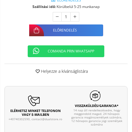
ELŐRENDELÉS
Szállítási idő:
Körülbelül 5-25 munkanap
ELŐRENDELÉS
COMANDA PRIN WHATSAPP
Helyezze a kívánságlistára
VISSZAKÜLDÉS/GARANCIA*
14 nap áll rendelkezésedre, hogy
ELÉRHETSZ MINKET TELEFONON
meggondold magad. 24 hónapos
VAGY E-MAILBEN
garancia magánszemélyek számára,
+40740302590,
contact@dualstore.ro
12 hónapos garancia jogi személyek
számára