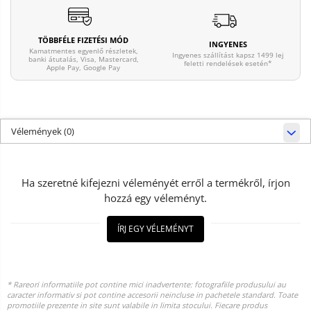
TÖBBFÉLE FIZETÉSI MÓD
INGYENES
Kamatmentes egyenlő részletek,
Ingyenes szállítást kapsz 1499 lej
banki átutalás, Visa, Mastercard,
feletti rendelések esetén*
Apple Pay, Google Pay
Vélemények
(0)
Ha szeretné kifejezni véleményét erről a termékről, írjon
hozzá egy véleményt.
ÍRJ EGY VÉLEMÉNYT