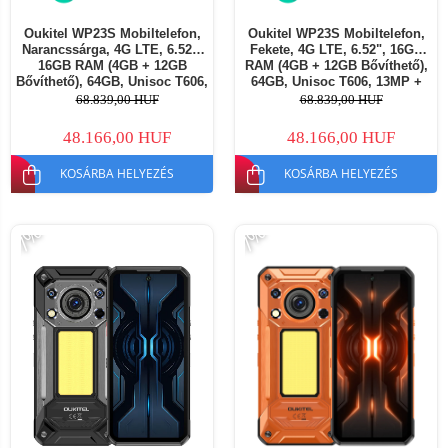
Oukitel WP23S Mobiltelefon,
Oukitel WP23S Mobiltelefon,
Narancssárga, 4G LTE, 6.52",
Fekete, 4G LTE, 6.52", 16GB
16GB RAM (4GB + 12GB
RAM (4GB + 12GB Bővíthető),
Bővíthető), 64GB, Unisoc T606,
64GB, Unisoc T606, 13MP +
13MP + 2MP Kamera,
2MP Kamera, 10600mAh, NFC,
68.839,00 HUF
68.839,00 HUF
10600mAh, NFC, Android 15,
Android 15, Dual SIM
Dual SIM
48.166,00 HUF
48.166,00 HUF
KOSÁRBA HELYEZÉS
KOSÁRBA HELYEZÉS
-7%
-7%