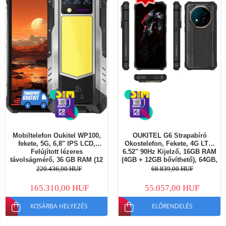
Mobiltelefon Oukitel WP100,
OUKITEL G6 Strapabíró
fekete, 5G, 6,8" IPS LCD,
Okostelefon, Fekete, 4G LTE,
Felújított lézeres
6.52" 90Hz Kijelző, 16GB RAM
távolságmérő, 36 GB RAM (12
(4GB + 12GB bővíthető), 64GB,
GB+24 GB bővíthető), 512 GB
64MP Kamera, Android 16,
220.436,00 HUF
68.839,00 HUF
ROM, 200 MP, Dimensity 7300,
10600mAh, NFC, Dual SIM -
Android 14, 33000mAh, 66W,
Copie
165.310,00 HUF
55.057,00 HUF
Dual SIM
KOSÁRBA HELYEZÉS
ELŐRENDELÉS