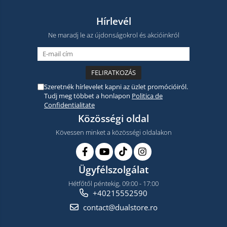
Hírlevél
Ne maradj le az újdonságokrol és akcióinkról
Szeretnék hírlevelet kapni az üzlet promócióiról.
Tudj meg többet a honlapon
Politica de
Confidentialitate
Közösségi oldal
Kövessen minket a közösségi oldalakon
Ügyfélszolgálat
Hétfőtől péntekig, 09:00 - 17:00
+40215552590
contact@dualstore.ro