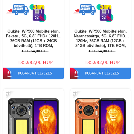
Oukitel WP500 Mobiltelefon,
Oukitel WP500 Mobiltelefon,
Fekete , 5G, 6.8" FHD+ 120Hz,
Narancssárga, 5G, 6.8" FHD+
36GB RAM (12GB + 24GB
120Hz, 36GB RAM (12GB +
bővíthető), 1TB ROM,
24GB bővíthető), 1TB ROM,
Dimensity 8300, 108MP + 8MP
Dimensity 8300, 108MP + 8MP
199.764,00 HUF
199.764,00 HUF
Éjjellátó Kamera, Kemping
Éjjellátó Kamera, Kemping
Lámpa, 10000mAh, 45W, Dual
Lámpa, 10000mAh, 45W, Dual
185.982,00 HUF
185.982,00 HUF
SIM
SIM
KOSÁRBA HELYEZÉS
KOSÁRBA HELYEZÉS
-18%
-18%