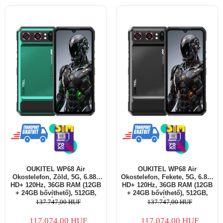
OUKITEL WP68 Air
OUKITEL WP68 Air
Okostelefon, Zöld, 5G, 6.88"
Okostelefon, Fekete, 5G, 6.88"
HD+ 120Hz, 36GB RAM (12GB
HD+ 120Hz, 36GB RAM (12GB
+ 24GB bővíthető), 512GB,
+ 24GB bővíthető), 512GB,
64MP + 8MP Éjjellátó Kamera,
64MP + 8MP Éjjellátó Kamera,
137.747,00 HUF
137.747,00 HUF
8000mAh, 45W, Android 16,
8000mAh, 45W, Android 16,
Dual SIM
Dual SIM
117.074,00 HUF
117.074,00 HUF