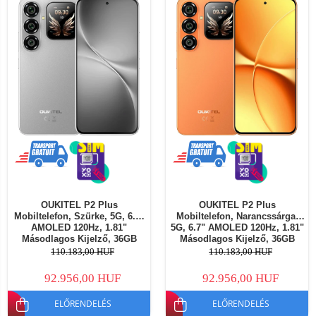
OUKITEL P2 Plus
OUKITEL P2 Plus
Mobiltelefon, Szürke, 5G, 6.7"
Mobiltelefon, Narancssárga,
AMOLED 120Hz, 1.81"
5G, 6.7" AMOLED 120Hz, 1.81"
Másodlagos Kijelző, 36GB
Másodlagos Kijelző, 36GB
RAM (12+24GB Bővíthető),
RAM (12+24GB Bővíthető),
110.183,00 HUF
110.183,00 HUF
256GB Tárhely, Dimensity
256GB Tárhely, Dimensity
7100, Android 16, NFC, eSIM,
7100, Android 16, NFC, eSIM,
92.956,00 HUF
92.956,00 HUF
WiFi 6, 5000mAh, 45W
WiFi 6, 5000mAh, 45W
ELŐRENDELÉS
ELŐRENDELÉS