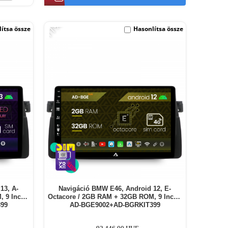
-11%
ítsa össze
Hasonlítsa össze
13, A-
Navigáció BMW E46, Android 12, E-
 9 Inch -
Octacore / 2GB RAM + 32GB ROM, 9 Inch -
99
AD-BGE9002+AD-BGRKIT399