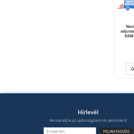
Navi
adjusta
RAM 
Hírlevél
Ne maradj le az újdonságokrol és akcióinkról