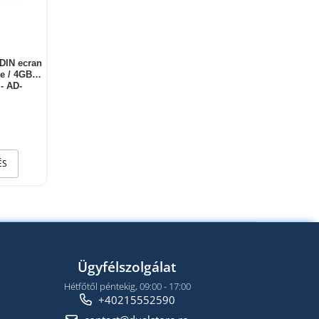
1DIN ecran
re / 4GB
- AD-
ÉS
Ügyfélszolgálat
Hétfőtől péntekig, 09:00 - 17:00
+40215552590