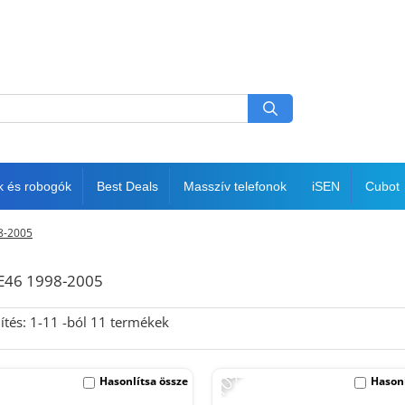
k és robogók
Best Deals
Masszív telefonok
iSEN
Cubot
8-2005
 E46 1998-2005
ítés:
1-
11
-ból
11
termékek
-10%
Hasonlítsa össze
Hasonl