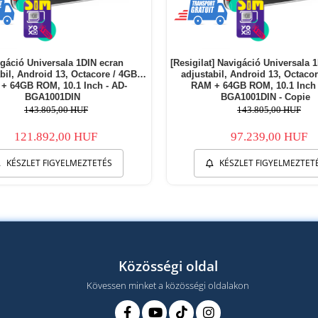
gáció Universala 1DIN ecran
[Resigilat] Navigáció Universala 
bil, Android 13, Octacore / 4GB
adjustabil, Android 13, Octaco
+ 64GB ROM, 10.1 Inch - AD-
RAM + 64GB ROM, 10.1 Inch 
BGA1001DIN
BGA1001DIN - Copie
143.805,00 HUF
143.805,00 HUF
121.892,00 HUF
97.239,00 HUF
KÉSZLET FIGYELMEZTETÉS
KÉSZLET FIGYELMEZTET
Közösségi oldal
Kövessen minket a közösségi oldalakon