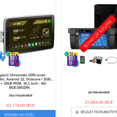
Kimerült készlet
gáció Universala 1DIN ecran
bil, Android 12, Octacore / 2GB
+ 32GB ROM, 10.1 Inch - AD-
BGE1001DIN
28.760,00 HUF
102.716,00 HUF
25.884,00 HUF
82.174,00 HUF
KÉSZLET FIGYELMEZTET
KOSÁRBA HELYEZÉS