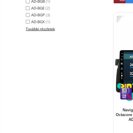
AD-BGB
(1)
Smart Home
AD-BGE
(2)
-25%
AD-BGP
(3)
Személyi ápolási termékek
AD-BGX
(1)
Gadgets tartozék
További részletek
Kamerás drónok
Külső akkumulátor
Az autó tartozékai
Lifestyle
Hordozható hangszórók
Vonalkód olvasók
Hordozható elektromos
állomások és napelemek
Napelemek
Elektromos járműtöltő
Navig
Octacore
állomások
A
Android médialejátszó
TV Box
Újrazárt