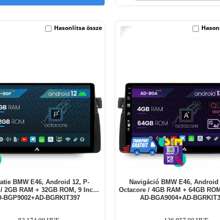
-11%
Hasonlítsa össze
Hasonl
atie BMW E46, Android 12, P-
Navigáció BMW E46, Android 
 / 2GB RAM + 32GB ROM, 9 Inch -
Octacore / 4GB RAM + 64GB ROM,
D-BGP9002+AD-BGRKIT397
AD-BGA9004+AD-BGRKIT3