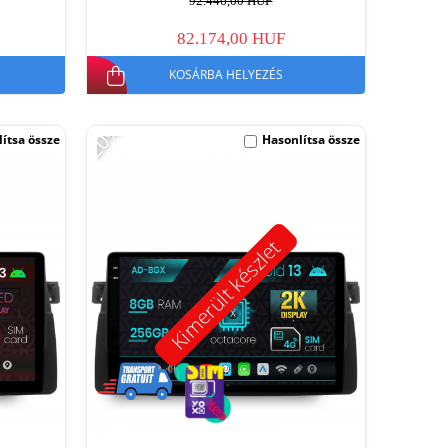
92.446,00 HUF
82.174,00 HUF
KOSÁRBA HELYEZÉS
-20%
ítsa össze
Hasonlítsa össze
Kimerült készlet