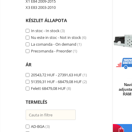
X1 E84 2009-2015
Okos autó tükrök kamerával
X3 E83 2003-2010
Vezeték nélküli térfigyelő
kamerák
KÉSZLET ÁLLAPOTA
Mini videokamera
In stoc - In stock
(3)
Térfigyelő kamera tartozékok
Nu este in stoc - Not in stock
(6)
Vezetékes fejhallgató
La comanda - On demand
(1)
Precomanda - Preorder
(1)
Professzionális fejhallgató
Vezeték nélküli fejhallgató
ÁR
Okosórák és fitnesz karkötők
20543,72 HUF - 27391,63 HUF
(1)
Fitness karkötők
Elektromos
51359,31 HUF - 68479,08 HUF
(2)
robogók
Navi
Okosóra
Felett 68479,08 HUF
(8)
adjusta
és
Elektromos
RAM 
tartozékok
Tartozékok okosóra
bicikli
TERMELÉS
Elektromos robogók
Robogó alkatrészek és
tartozékok
AD-BGA
(3)
Gadgets