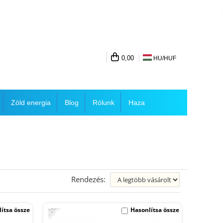
0,00
HU/
HUF
Zöld energia
Blog
Rólunk
Haza
Rendezés:
-13%
ítsa össze
Hasonlítsa össze