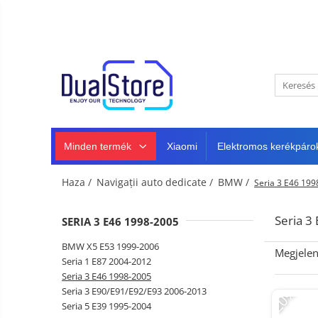
Újdonság
Best Deals
Minden termék
Mobiltelefonok
Minden (okos és klasszikus)
Telefongyártók
Masszív telefonok
Minden termék
Xiaomi
Elektromos kerékpáro
5G telefonok
Klasszikus telefonok
Haza /
Navigații auto dedicate /
BMW /
Seria 3 E46 199
Tablet PC, mini PC és laptopok
Tablet PC
Intelligens
Seria 3
SERIA 3 E46 1998-2005
TV és
Laptopok
projektorok
Autó-,
BMW X5 E53 1999-2006
Megjelen
Mini PC
otthon-
Seria 1 E87 2004-2012
és
Seria 3 E46 1998-2005
Fejhallgató
Tartozék
sportkamerák
-20%
Seria 3 E90/E91/E92/E93 2006-2013
Autó DVR kamera
Seria 5 E39 1995-2004