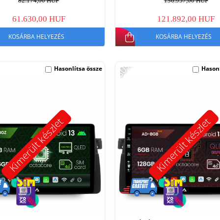
82.174,00 HUF
136.957,00 HUF
61.630,00 HUF
121.892,00 HUF
KOSÁRBA HELYEZÉS
KOSÁRBA HELYEZÉS
-30%
Hasonlítsa össze
Hasonl
Kimerült készlet
Kimerült készlet