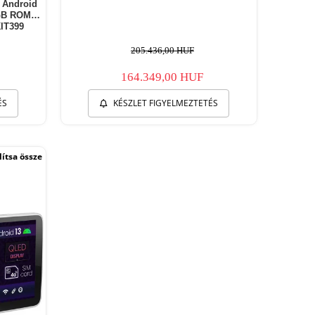
 Android
GB ROM, 9
IT399
205.436,00 HUF
164.349,00 HUF
ÉS
KÉSZLET FIGYELMEZTETÉS
ítsa össze