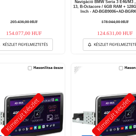
Navigáció BMW Seria 3 E46/M3 ,
13, B-Octacore / 6GB RAM + 128
Inch - AD-BGB9006+AD-BGRK
205.436,00 HUF
178.044,00 HUF
154.077,00 HUF
124.631,00 HUF
KÉSZLET FIGYELMEZTETÉS
KÉSZLET FIGYELMEZTET
-32%
Hasonlítsa össze
Hasonl
Kimerült készlet
Kimerült készlet