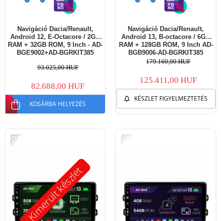
Navigáció Dacia/Renault,
Navigáció Dacia/Renault,
Android 12, E-Octacore / 2GB
Android 13, B-octacore / 6GB
RAM + 32GB ROM, 9 Inch - AD-
RAM + 128GB ROM, 9 Inch AD-
BGE9002+AD-BGRKIT385
BGB9006-AD-BGRKIT385
179.160,00 HUF
93.025,00 HUF
125.411,00 HUF
82.688,00 HUF
KÉSZLET FIGYELMEZTETÉS
KOSÁRBA HELYEZÉS
-25%
-11%
Kimerült készlet