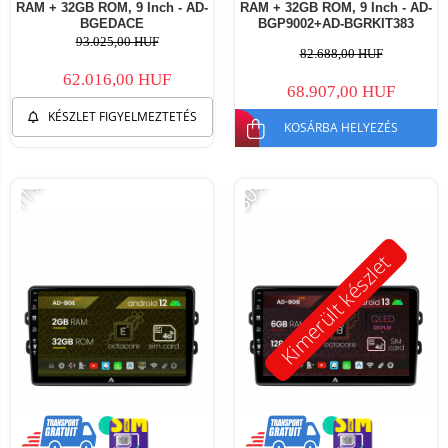
RAM + 32GB ROM, 9 Inch - AD-
RAM + 32GB ROM, 9 Inch - AD-
BGEDACE
BGP9002+AD-BGRKIT383
93.025,00 HUF
82.688,00 HUF
62.016,00 HUF
68.907,00 HUF
KÉSZLET FIGYELMEZTETÉS
KOSÁRBA HELYEZÉS
-11%
-30%
Kimerült készlet