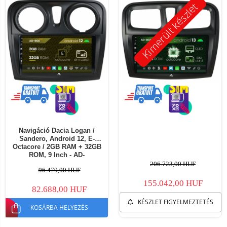
Kimerült készlet
Navigáció Dacia Logan /
Sandero, Android 12, E-
Octacore / 2GB RAM + 32GB
ROM, 9 Inch - AD-
BGE9002+AD-BGRKIT376
206.723,00 HUF
96.470,00 HUF
155.042,00 HUF
82.688,00 HUF
KÉSZLET FIGYELMEZTETÉS
KOSÁRBA HELYEZÉS