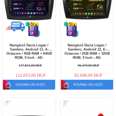
Navigáció Dacia Logan /
Navigáció Dacia Logan /
Sandero, Android 13, A-
Sandero, Android 12, E-
Octacore / 4GB RAM + 64GB
Octacore / 2GB RAM + 32GB
ROM, 9 Inch - AD-
ROM, 9 Inch - AD-
BGA9004+AD-BGRKIT376
BGE9002+AD-BGRKIT375
137.815,00 HUF
96.470,00 HUF
122.655,00 HUF
82.688,00 HUF
KOSÁRBA HELYEZÉS
KOSÁRBA HELYEZÉS
-14%
-25%