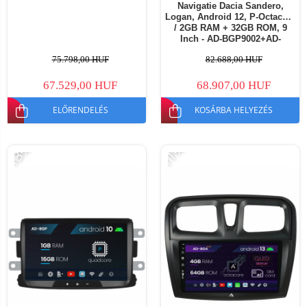
Navigatie Dacia Sandero,
Logan, Android 12, P-Octacore
/ 2GB RAM + 32GB ROM, 9
Inch - AD-BGP9002+AD-
BGRKIT376
75.798,00 HUF
82.688,00 HUF
67.529,00 HUF
68.907,00 HUF
ELŐRENDELÉS
KOSÁRBA HELYEZÉS
-13%
-11%