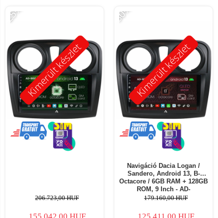
-25%
-30%
Kimerült készlet
Kimerült készlet
Navigáció Dacia Logan /
Sandero, Android 13, B-
Octacore / 6GB RAM + 128GB
ROM, 9 Inch - AD-
BGB9006+AD-BGRKIT378
206.723,00 HUF
179.160,00 HUF
155.042,00 HUF
125.411,00 HUF