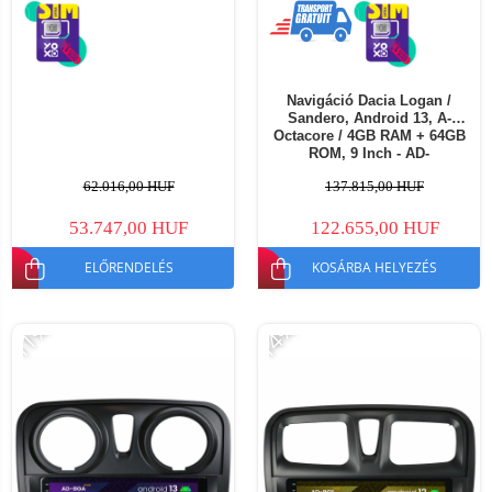
Navigáció Dacia Logan /
Sandero, Android 13, A-
Octacore / 4GB RAM + 64GB
ROM, 9 Inch - AD-
BGA9004+AD-BGRKIT375
62.016,00 HUF
137.815,00 HUF
53.747,00 HUF
122.655,00 HUF
ELŐRENDELÉS
KOSÁRBA HELYEZÉS
-11%
-14%