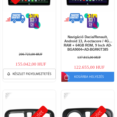
Navigáció Dacia/Renault,
Android 13, A-octacore / 4GB
RAM + 64GB ROM, 9 Inch AD-
BGA9004+AD-BGRKIT385
206.723,00 HUF
137.815,00 HUF
155.042,00 HUF
122.655,00 HUF
KÉSZLET FIGYELMEZTETÉS
KOSÁRBA HELYEZÉS
-20%
-20%