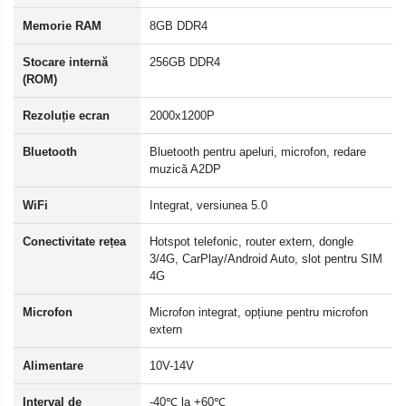
Memorie RAM
8GB DDR4
Stocare internă
256GB DDR4
(ROM)
Rezoluție ecran
2000x1200P
Bluetooth
Bluetooth pentru apeluri, microfon, redare
muzică A2DP
WiFi
Integrat, versiunea 5.0
Conectivitate rețea
Hotspot telefonic, router extern, dongle
3/4G, CarPlay/Android Auto, slot pentru SIM
4G
Microfon
Microfon integrat, opțiune pentru microfon
extern
Alimentare
10V-14V
Interval de
-40℃ la +60℃