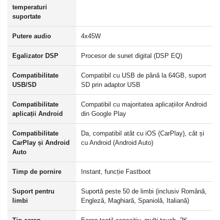
temperaturi
suportate
Putere audio
4x45W
Egalizator DSP
Procesor de sunet digital (DSP EQ)
Compatibilitate
Compatibil cu USB de până la 64GB, suport
USB/SD
SD prin adaptor USB
Compatibilitate
Compatibil cu majoritatea aplicațiilor Android
aplicații Android
din Google Play
Compatibilitate
Da, compatibil atât cu iOS (CarPlay), cât și
CarPlay și Android
cu Android (Android Auto)
Auto
Timp de pornire
Instant, funcție Fastboot
Suport pentru
Suportă peste 50 de limbi (inclusiv Română,
limbi
Engleză, Maghiară, Spaniolă, Italiană)