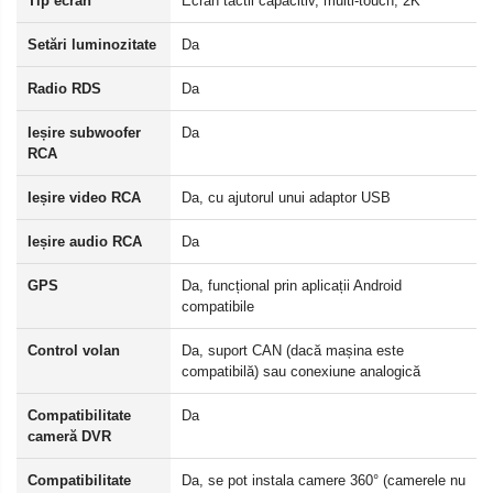
Tip ecran
Ecran tactil capacitiv, multi-touch, 2K
Setări luminozitate
Da
Radio RDS
Da
Ieșire subwoofer
Da
RCA
Ieșire video RCA
Da, cu ajutorul unui adaptor USB
Ieșire audio RCA
Da
GPS
Da, funcțional prin aplicații Android
compatibile
Control volan
Da, suport CAN (dacă mașina este
compatibilă) sau conexiune analogică
Compatibilitate
Da
cameră DVR
Compatibilitate
Da, se pot instala camere 360° (camerele nu