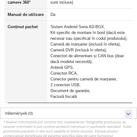
camere 360°
sunt incluse)
Manual de utilizare
Da
Conținut pachet
Sistem Android Seria AD-BGX,
Kit specific de montare în bord (dacă este
necesar sau specificat în codul produsului),
Cameră de marșarier (inclusă în oferta),
Cameră DVR (inclusă în oferta),
Conectori de alimentare și CAN bus (doar
dacă modelul necesită),
Antenă GPS,
Conectori RCA,
Conector pentru cameră de marșarier,
2 conectori USB,
Document de garanție,
Factură fiscală
Vélemények
(0)