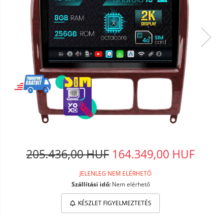
205.436,00 HUF
164.349,00 HUF
JELENLEG NEM ELÉRHETŐ
Szállítási idő:
Nem elérhető
KÉSZLET FIGYELMEZTETÉS