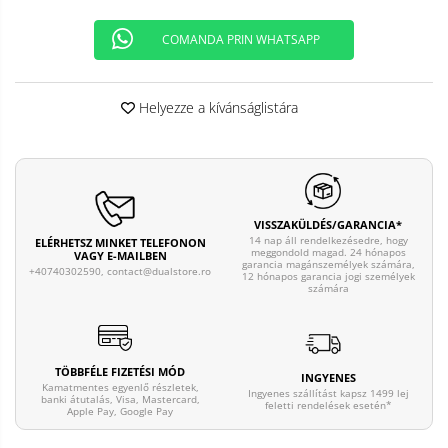
COMANDA PRIN WHATSAPP
Helyezze a kívánságlistára
VISSZAKÜLDÉS/GARANCIA*
14 nap áll rendelkezésedre, hogy
ELÉRHETSZ MINKET TELEFONON
meggondold magad. 24 hónapos
VAGY E-MAILBEN
garancia magánszemélyek számára,
+40740302590,
contact@dualstore.ro
12 hónapos garancia jogi személyek
számára
TÖBBFÉLE FIZETÉSI MÓD
INGYENES
Kamatmentes egyenlő részletek,
Ingyenes szállítást kapsz 1499 lej
banki átutalás, Visa, Mastercard,
feletti rendelések esetén*
Apple Pay, Google Pay