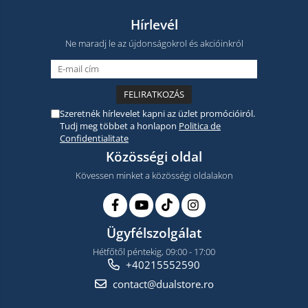
Hírlevél
Ne maradj le az újdonságokrol és akcióinkról
Szeretnék hírlevelet kapni az üzlet promócióiról.
Tudj meg többet a honlapon
Politica de
Confidentialitate
Közösségi oldal
Kövessen minket a közösségi oldalakon
Ügyfélszolgálat
Hétfőtől péntekig, 09:00 - 17:00
+40215552590
contact@dualstore.ro