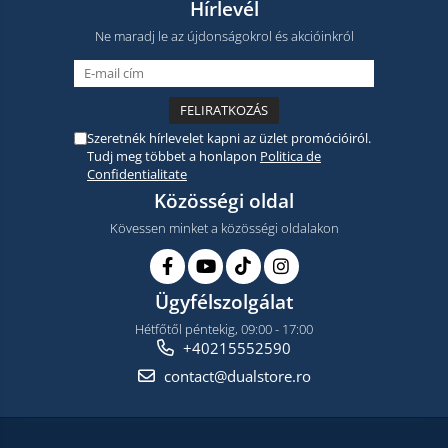
Hírlevél
Ne maradj le az újdonságokrol és akcióinkról
Szeretnék hírlevelet kapni az üzlet promócióiról.
Tudj meg többet a honlapon
Politica de
Confidentialitate
Közösségi oldal
Kövessen minket a közösségi oldalakon
Ügyfélszolgálat
Hétfőtől péntekig, 09:00 - 17:00
+40215552590
contact@dualstore.ro