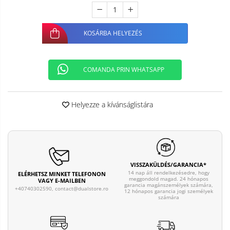
KOSÁRBA HELYEZÉS
COMANDA PRIN WHATSAPP
Helyezze a kívánságlistára
VISSZAKÜLDÉS/GARANCIA*
14 nap áll rendelkezésedre, hogy
ELÉRHETSZ MINKET TELEFONON
meggondold magad. 24 hónapos
VAGY E-MAILBEN
garancia magánszemélyek számára,
+40740302590,
contact@dualstore.ro
12 hónapos garancia jogi személyek
számára