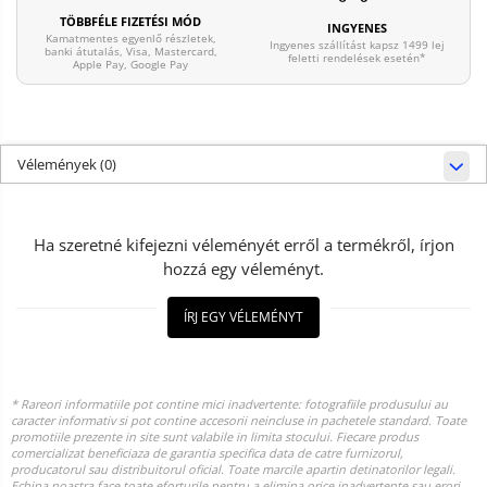
TÖBBFÉLE FIZETÉSI MÓD
INGYENES
Kamatmentes egyenlő részletek,
Ingyenes szállítást kapsz 1499 lej
banki átutalás, Visa, Mastercard,
feletti rendelések esetén*
Apple Pay, Google Pay
Vélemények
(0)
Ha szeretné kifejezni véleményét erről a termékről, írjon
hozzá egy véleményt.
ÍRJ EGY VÉLEMÉNYT