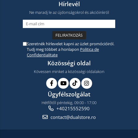
Hírlevél
Ne maradj le az újdonságokrol és akcióinkról
Szeretnék hírlevelet kapni az üzlet promócióiról.
Tudj meg többet a honlapon
Politica de
Confidentialitate
Közösségi oldal
Kövessen minket a közösségi oldalakon
Ügyfélszolgálat
Hétfőtől péntekig, 09:00 - 17:00
+40215552590
contact@dualstore.ro