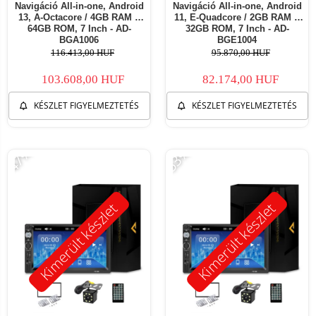
Navigáció All-in-one, Android
Navigáció All-in-one, Android
13, A-Octacore / 4GB RAM +
11, E-Quadcore / 2GB RAM +
64GB ROM, 7 Inch - AD-
32GB ROM, 7 Inch - AD-
BGA1006
BGE1004
116.413,00 HUF
95.870,00 HUF
103.608,00 HUF
82.174,00 HUF
KÉSZLET FIGYELMEZTETÉS
KÉSZLET FIGYELMEZTETÉS
-47%
-53%
Kimerült készlet
Kimerült készlet