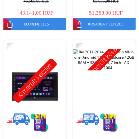
46.565,00 HUF
65.055,00 HUF
43.141,00 HUF
51.358,00 HUF
ELŐRENDELÉS
KOSÁRBA HELYEZÉS
-11%
-14%
Kimerült készlet
Kimerült készlet