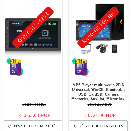
Kimerült készlet
Kimerült készlet
MP5 Player multimedia 2DIN
Universal, WinCE, Bluetooth,
USB, CardSD, Camera
Marsarier, Auxiliar, Mirrorlink,
Touchscreen, - AD-BGP7010b
58.207,00 HUF
21.912,00 HUF
37.662,00 HUF
19.721,00 HUF
KÉSZLET FIGYELMEZTETÉS
KÉSZLET FIGYELMEZTETÉS