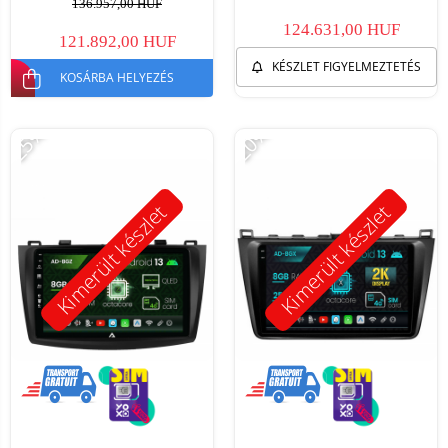
136.957,00 HUF
124.631,00 HUF
121.892,00 HUF
KÉSZLET FIGYELMEZTETÉS
KOSÁRBA HELYEZÉS
-25%
-20%
Kimerült készlet
Kimerült készlet