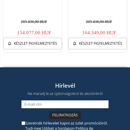
205.436,00 HUF
205.436,00 HUF
154.077,00 HUF
164.349,00 HUF
KÉSZLET FIGYELMEZTETÉS
KÉSZLET FIGYELMEZTETÉS
Hírlevél
Ne maradj le az újdonságokrol és akcióinkról
Szeretnék hírlevelet kapni az üzlet promócióiról.
Tudj meg többet a honlapon
Politica de